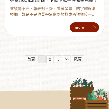
味素蹄筋配蒟蒻條，卡滋卡滋擊碎職場焦慮！
會議開不完、報表對不齊，看著螢幕上的字體逐漸
模糊，妳是不是也覺得焦慮到想找東西狠狠咬一
口？當大腦進入疲勞期，我們渴求的往往不是熱
量，而是透過「咀嚼」來釋放緊繃的神經。此篇為
more
妳準備了辦公室最強「紓壓補給包」：[辣味素蹄筋]
的帶勁嚼勁、[蒟蒻條] 的低卡飽足，再加上 [辣芒果]
的驚喜刺激。讓妳在卡滋卡滋的快感中，刷掉職場
煩惱，找回繼續奮戰的動力！
首頁
1
2
3
>>
尾頁