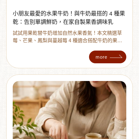
小朋友最愛的水果牛奶！與牛奶最搭的 4 種果
乾：告別單調鮮奶，在家自製果香調味乳
試試用果乾替牛奶增加自然水果香氣！本文精選草
莓、芒果、鳳梨與蔓越莓 4 種適合搭配牛奶的果
乾，整理簡單水果牛奶做法、美味小撇步與兒童果
乾挑選重點，在家幾分鐘就能變化不同水果風味，
more
讓孩子的日常鮮奶多一點新鮮感。