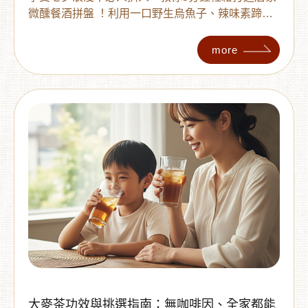
微醺餐酒拼盤 ！利用一口野生烏魚子、辣味素蹄
筋、天然果乾、蒜頭脆脆與多利多等完美酒伴，滿
足鹹、甜、辣、脆的多層次味覺 。無論搭配紅酒或
more
精釀啤酒，在家也能一秒營造高級精品餐酒館氛
圍，給另一半最驚豔的專屬約會 ！
大麥茶功效與挑選指南：無咖啡因、全家都能