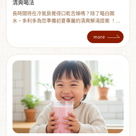
清爽喝法
長時間待在冷氣房覺得口乾舌燥嗎？除了喝白開
水，多利多為您準備初夏專屬的清爽解渴提案 ！利
用溫潤酸甜的黑糖檸檬、厚實的蜜棗，搭配滑順銀
耳花釀，教您 3 款簡單的辦公室日常補水飲用法 。
more
讓您在忙碌的工作午後，輕鬆補充水分，找回舒適
好心情 ！