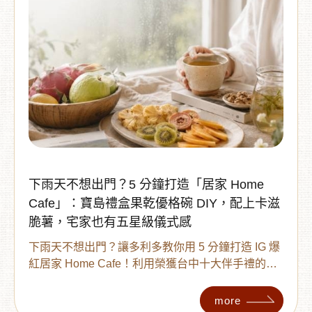
下雨天不想出門？5 分鐘打造「居家 Home
Cafe」：寶島禮盒果乾優格碗 DIY，配上卡滋
脆薯，宅家也有五星級儀式感
下雨天不想出門？讓多利多教你用 5 分鐘打造 IG 爆
紅居家 Home Cafe！利用榮獲台中十大伴手禮的
「寶島禮盒」機能果乾 DIY 網美級優格碗與氣泡
水，搭配酥脆不油膩的卡滋脆薯。在家也能輕鬆享
more