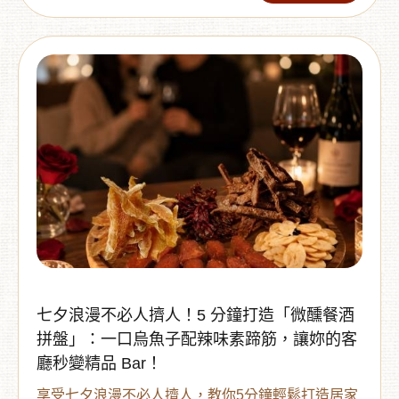
受五星級下午茶儀式感，把梅雨季的煩悶變成美味
盛宴！
七夕浪漫不必人擠人！5 分鐘打造「微醺餐酒
拼盤」：一口烏魚子配辣味素蹄筋，讓妳的客
廳秒變精品 Bar！
享受七夕浪漫不必人擠人，教你5分鐘輕鬆打造居家