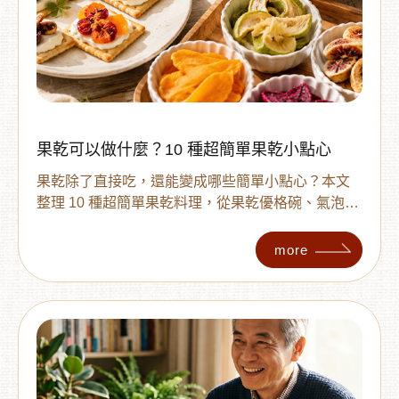
果乾可以做什麼？10 種超簡單果乾小點心
果乾除了直接吃，還能變成哪些簡單小點心？本文
整理 10 種超簡單果乾料理，從果乾優格碗、氣泡
飲、燕麥粥，到手作餅乾、司康與杯子蛋糕，不需
要複雜技巧就能完成。同時帶你了解無加糖果乾、
more
QQ 果乾與一般果乾的挑選方式，依照甜點、飲品與
日常零嘴用途找到適合的果乾。