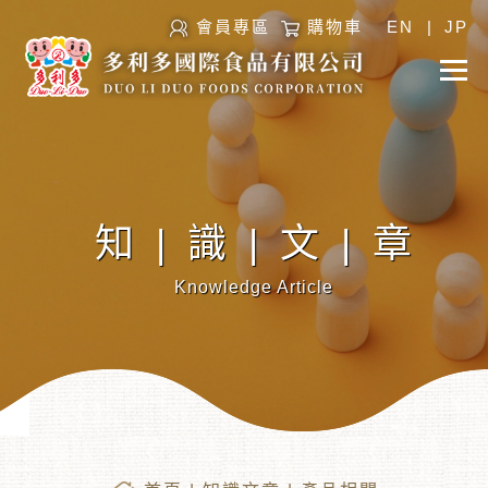
會員專區
購物車
EN
|
JP
知|識|文|章
Knowledge Article
︾