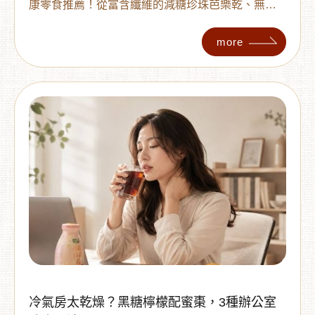
康零食推薦！從富含纖維的減糖珍珠芭樂乾、無加
糖金鑽鳳梨片到原味腰果，教您4大挑選秘訣，避開
多餘添加物。無論是上班解嘴饞或下午茶，都能讓
more
您減糖也能享受美味，吃得開心又安心！
冷氣房太乾燥？黑糖檸檬配蜜棗，3種辦公室