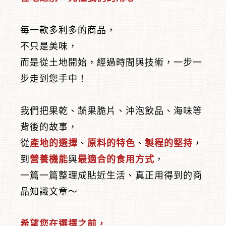
每一款多利多的商品，
不只是美味，
而是從土地開始，經過時間與技術，一步一
︾
步走到您手中！
我們把果乾、蔬果脆片、沖泡飲品、海味等
背後的故事，
從
產地的選擇
、
原料的特色
、
製程的堅持
，
到
營養機能
與
最適合的食用方式
，
一篇一篇整理成貼近生活、真正用得到的商
品知識文章～
希望您在選擇之前，