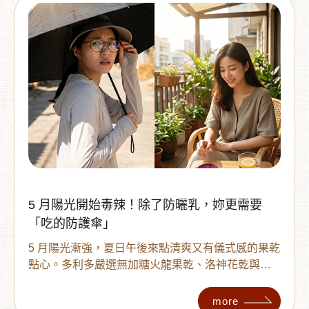
5 月陽光開始毒辣！除了防曬乳，妳更需要
「吃的防護傘」
5 月陽光漸強，夏日午後來點清爽又有儀式感的果乾
點心。多利多嚴選無加糖火龍果乾、洛神花乾與櫻
桃番茄乾，含有甜菜紅素、花青素、茄紅素與維生
素 C 等天然植化素與營養成分，打造繽紛酸甜的夏
more