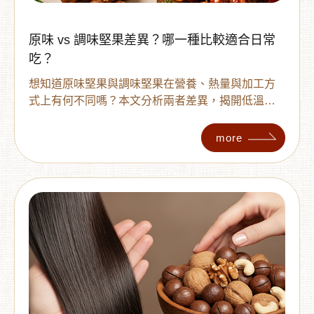
原味 vs 調味堅果差異？哪一種比較適合日常
吃？
想知道原味堅果與調味堅果在營養、熱量與加工方
式上有何不同嗎？本文分析兩者差異，揭開低溫烘
焙原味堅果的營養優勢，並針對健身族、小孩與長
輩提供挑選建議。教妳如何在日常與解饞之間取得
more
平衡，選對堅果吃得更安心、更健康。