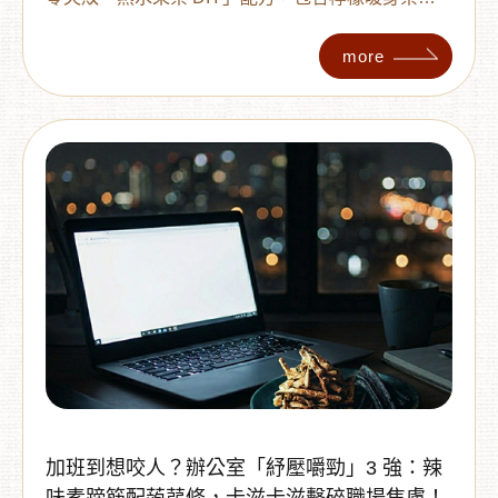
黑糖暖胃茶及綜合水果茶等，分享精準材料比例。
教你如何利用「果乾」在 3 分鐘內快速沖泡，不僅
more
保存久、香氣更濃郁。快收下這份冬季必備的超人
氣暖身飲清單！
加班到想咬人？辦公室「紓壓嚼勁」3 強：辣