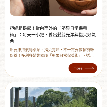
拒絕粗糙感！從內而外的「堅果日常保養
術」：每天一小把，養出髮絲光澤與指尖好氣
色
想要維持髮絲柔順、指尖亮澤，不一定要依賴複雜
保養！多利多帶妳認識「堅果日常保養術」，透過
青仁黑豆、帶皮腰果與原味核桃補充維生素 E、優
質不飽和脂肪酸與礦物質，每天一小把，讓妳從內
more
而外養成天然細緻的好狀態。