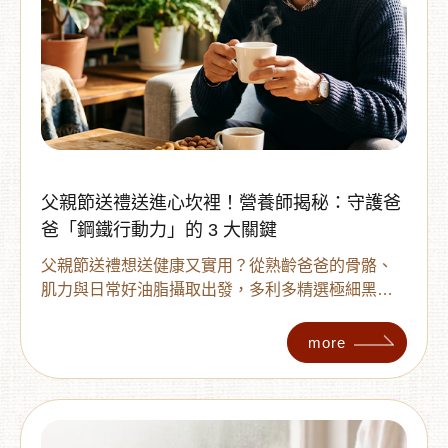
父親節送禮送進心坎裡！營養師揭秘：守護爸
爸「鋼鐵行動力」的 3 大關鍵
父親節送禮想送健康又實用？從熟齡爸爸的骨骼、
肌力與日常好油脂攝取出發，多利多精選極細黑芝
麻粉、青仁黑豆粉、原味腰果與原味夏威夷豆，打
造爸爸日常行動力營養組合。本文整理營養補充 3
more
大關鍵、雙黑元氣飲與健康下午茶搭配方式，陪爸
爸從早餐到日常點心吃得簡單、均衡又安心。