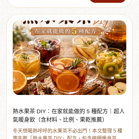
日美妍提案。本文分享 2 款晶亮系下午茶配方，讓
妳用果乾、冷泡飲與 QQ 小點，享受輕盈又有質感
的夏日零食時光。
熱水果茶 DIY：在家就能做的 5 種配方｜超人
氣暖身飲（含材料、比例、果乾推薦）
冬天想喝熱呼呼的水果茶不必出門！本文整理 5 種
零失敗「熱水果茶 DIY」配方，包含檸檬暖身茶、