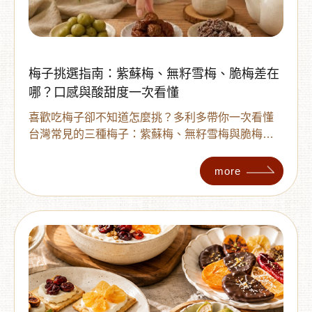
梅子挑選指南：紫蘇梅、無籽雪梅、脆梅差在
哪？口感與酸甜度一次看懂
喜歡吃梅子卻不知道怎麼挑？多利多帶你一次看懂
台灣常見的三種梅子：紫蘇梅、無籽雪梅與脆梅！
從酸甜度、口感差異到適合族群完整比較，教你如
何根據個人喜好，挑選出最適合自己的日常梅子零
more
食。