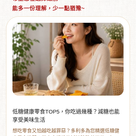
能多一份理解，少一點猶豫~
低糖健康零食TOP5，你吃過幾種？減糖也能
享受美味生活
想吃零食又怕越吃越罪惡？多利多為您精選低糖健