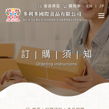
會員專區
購物車
EN
|
JP
訂|購|須|知
Ordering instructions
︾