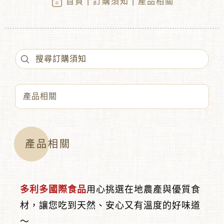
首頁
|
訂購須知
| 產品相關
︾
產品相關
多利多國際食品
用心挑選在地農產與優質食
材，讓您吃到天然、安心又有溫度的好味道
～