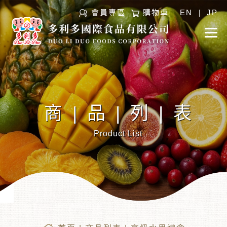
會員專區
購物車
EN
|
JP
商|品|列|表
Product List
︾