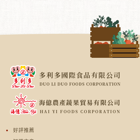
︾
好評推薦