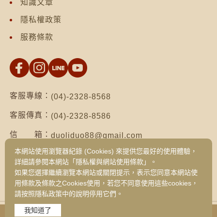
知識文章
隱私權政策
服務條款
客服專線：
(04)-2328-8568
客服傳真：
(04)-2328-8586
信 箱：
duoliduo88@gmail.com
本網站使用瀏覽器紀錄 (Cookies) 來提供您最好的使用體驗，
地 址：
台南市仁德區保安路二段552號（台南總公
詳細請參閱本網站「隱私權與網站使用條款」。
司）
如果您選擇繼續瀏覽本網站或關閉提示，表示您同意本網站使
台中市西區健行路1049號3樓之19（台中
用條款及條款之Cookies使用，若您不同意使用這些cookies，
旗艦門市）
請按照隱私政策中的說明停用它們。
我知道了
Copyright © 2026 DUO LI DUO FOODS CORPORATION