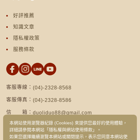
好評推薦
知識文章
隱私權政策
服務條款
客服專線：
(04)-2328-8568
客服傳真：
(04)-2328-8586
信 箱：
duoliduo88@gmail.com
本網站使用瀏覽器紀錄 (Cookies) 來提供您最好的使用體驗，
地 址：
台南市仁德區保安路二段552號（台南總公
詳細請參閱本網站「隱私權與網站使用條款」。
司）
如果您選擇繼續瀏覽本網站或關閉提示，表示您同意本網站使
台中市西區健行路1049號3樓之19（台中