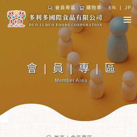
會員專區
購物車
EN
|
JP
會|員|專|區
Member Area
︾