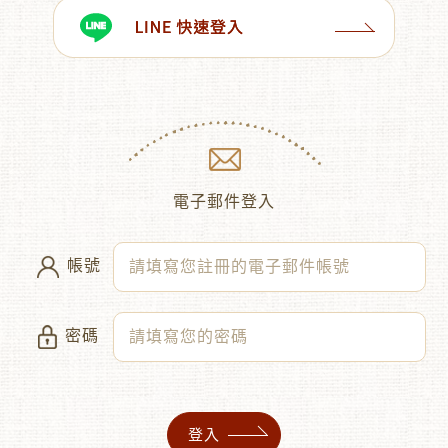
︾
電子郵件登入
帳號
密碼
登入