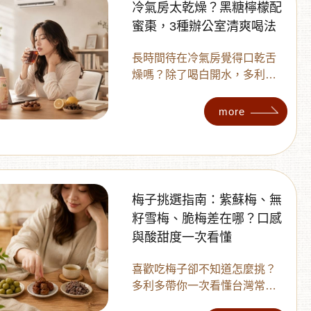
冷氣房太乾燥？黑糖檸檬配
蜜棗，3種辦公室清爽喝法
長時間待在冷氣房覺得口乾舌
燥嗎？除了喝白開水，多利多
為您準備初夏專屬的清爽解渴
提案 ！利用溫潤酸甜的黑糖檸
more
檬、厚實的蜜棗，搭配滑順銀
耳花釀，教您 3 款簡單的辦公
室日常補水飲用法 。讓您在忙
碌的工作午後，輕鬆補充水
分，找回舒適好心情 ！
梅子挑選指南：紫蘇梅、無
籽雪梅、脆梅差在哪？口感
與酸甜度一次看懂
喜歡吃梅子卻不知道怎麼挑？
多利多帶你一次看懂台灣常見
的三種梅子：紫蘇梅、無籽雪