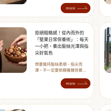
長期受到家庭、上班族與養生
族群喜愛。不論是飯後暖胃、
more
取代手搖飲，或日常補水，大
麥茶都是相當友好的選擇。
拒絕粗糙感！從內而外的
「堅果日常保養術」：每天
一小把，養出髮絲光澤與指
尖好氣色
想要維持髮絲柔順、指尖亮
澤，不一定要依賴複雜保養！
多利多帶妳認識「堅果日常保
養術」，透過青仁黑豆、帶皮
more
腰果與原味核桃補充維生素 E、
優質不飽和脂肪酸與礦物質，
每天一小把，讓妳從內而外養
成天然細緻的好狀態。