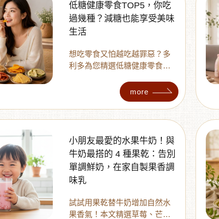
低糖健康零食TOP5，你吃
過幾種？減糖也能享受美味
生活
想吃零食又怕越吃越罪惡？多
利多為您精選低糖健康零食推
薦！從富含纖維的減糖珍珠芭
樂乾、無加糖金鑽鳳梨片到原
more
味腰果，教您4大挑選秘訣，避
開多餘添加物。無論是上班解
嘴饞或下午茶，都能讓您減糖
也能享受美味，吃得開心又安
小朋友最愛的水果牛奶！與
心！
牛奶最搭的 4 種果乾：告別
單調鮮奶，在家自製果香調
味乳
試試用果乾替牛奶增加自然水
果香氣！本文精選草莓、芒