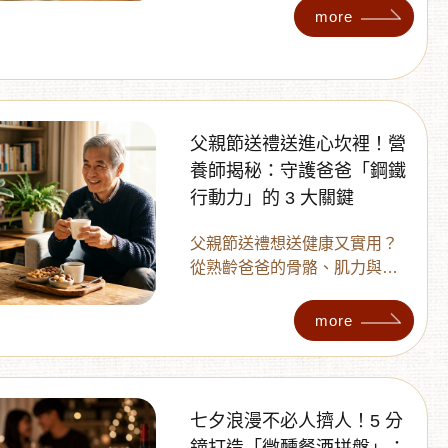
梅與脆梅！從酸甜度、口感差
more
異到適合族群完整比較，教你
如何根據個人喜好，挑選出最
適合自己的日常梅子零食。
父親節送禮送進心坎裡！營
養師揭秘：守護爸爸「鋼鐵
行動力」的 3 大關鍵
父親節送禮想送健康又實用？
從熟齡爸爸的骨骼、肌力與日
常好油脂攝取出發，多利多精
選極細黑芝麻粉、青仁黑豆
more
粉、原味腰果與原味夏威夷
豆，打造爸爸日常行動力營養
組合。本文整理營養補充 3 大
關鍵、雙黑元氣飲與健康下午
七夕浪漫不必人擠人！5 分
茶搭配方式，陪爸爸從早餐到