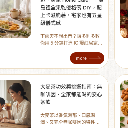
造「居家 Home Cafe」：寶
島禮盒果乾優格碗 DIY，配
上卡滋脆薯，宅家也有五星
級儀式感
下雨天不想出門？讓多利多教
你用 5 分鐘打造 IG 爆紅居家
Home Cafe！利用榮獲台中十
大伴手禮的「寶島禮盒」機能
more
果乾 DIY 網美級優格碗與氣泡
水，搭配酥脆不油膩的卡滋脆
薯。在家也能輕鬆享受五星級
下午茶儀式感，把梅雨季的煩
大麥茶功效與挑選指南：無
悶變成美味盛宴！
咖啡因、全家都能喝的安心
茶飲
大麥茶以香氣濃郁、口感溫
潤、又完全無咖啡因的特性，