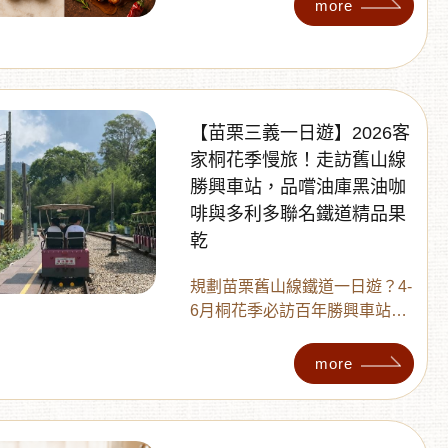
揭開低溫烘焙原味堅果的營養
more
優勢，並針對健身族、小孩與
長輩提供挑選建議。教妳如何
在日常與解饞之間取得平衡，
選對堅果吃得更安心、更健
康。
【苗栗三義一日遊】2026客
家桐花季慢旅！走訪舊山線
勝興車站，品嚐油庫黑油咖
啡與多利多聯名鐵道精品果
乾
規劃苗栗舊山線鐵道一日遊？4-
6月桐花季必訪百年勝興車站與
充滿地方創生故事的油庫黑油
咖啡！帶您認識鐵道歷史，並
more
分享結合在地景點與健康無糖
鮮果乾的旅遊點心，體驗充滿
人文與自然的知性之旅。