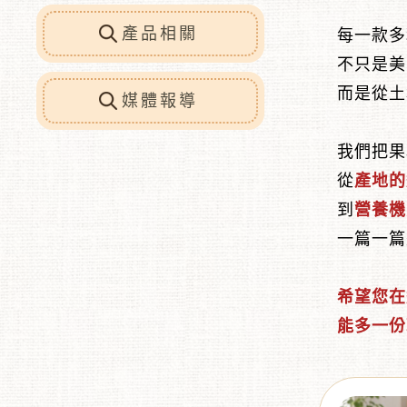
產品相關
每一款多
不只是美
而是從土
媒體報導
我們把果
從
產地的
到
營養機
一篇一篇
希望您在
能多一份