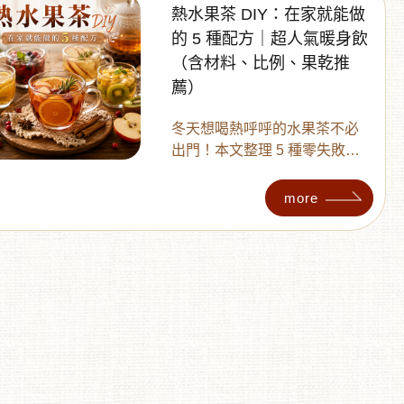
熱水果茶 DIY：在家就能做
的 5 種配方｜超人氣暖身飲
（含材料、比例、果乾推
薦）
冬天想喝熱呼呼的水果茶不必
出門！本文整理 5 種零失敗
「熱水果茶 DIY」配方，包含檸
檬暖身茶、黑糖暖胃茶及綜合
more
水果茶等，分享精準材料比
例。教你如何利用「果乾」在 3
分鐘內快速沖泡，不僅保存
久、香氣更濃郁。快收下這份
冬季必備的超人氣暖身飲清
單！