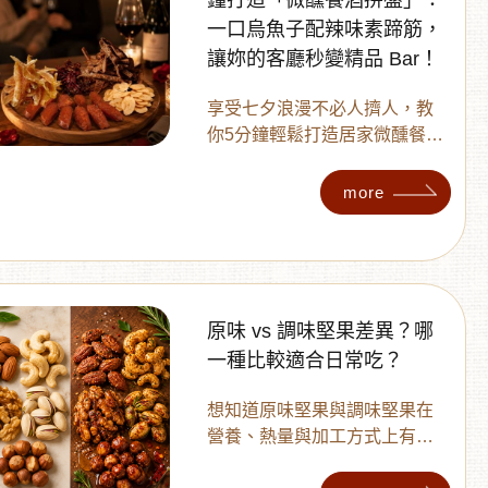
鐘打造「微醺餐酒拼盤」：
日常點心吃得簡單、均衡又安
一口烏魚子配辣味素蹄筋，
心。
讓妳的客廳秒變精品 Bar！
享受七夕浪漫不必人擠人，教
你5分鐘輕鬆打造居家微醺餐酒
拼盤 ！利用一口野生烏魚子、
辣味素蹄筋、天然果乾、蒜頭
more
脆脆與多利多等完美酒伴，滿
足鹹、甜、辣、脆的多層次味
覺 。無論搭配紅酒或精釀啤
酒，在家也能一秒營造高級精
品餐酒館氛圍，給另一半最驚
原味 vs 調味堅果差異？哪
豔的專屬約會 ！
一種比較適合日常吃？
想知道原味堅果與調味堅果在
營養、熱量與加工方式上有何
不同嗎？本文分析兩者差異，