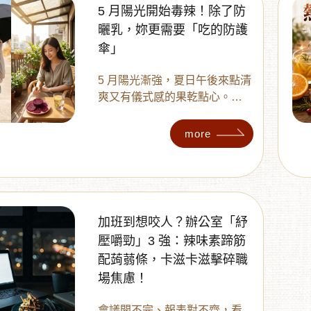
5 月陽光開始毒辣！除了防
曬乳，妳更需要「吃的防護
傘」
5 月陽光漸強，夏日午後來點清
爽又有儀式感的果乾點心。多
利多嚴選無加糖火龍果乾、洛
神花乾與櫻桃番茄乾，含有甜
more
菜紅素、花青素、茄紅素與維
生素 C 等天然植化素與營養成
分，打造繽紛酸甜的夏日美妍
提案。本文分享 2 款晶亮系下
午茶配方，讓妳用果乾、冷泡
加班到想咬人？辦公室「紓
飲與 QQ 小點，享受輕盈又有
壓嚼勁」3 強：辣味素蹄筋
質感的夏日零食時光。
配蒟蒻條，卡滋卡滋擊碎職
場焦慮！
會議開不完、報表對不齊，看