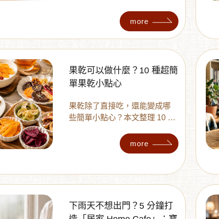
果、鳳梨與蔓越莓 4 種適合搭
配牛奶的果乾，整理簡單水果
more
牛奶做法、美味小撇步與兒童
果乾挑選重點，在家幾分鐘就
能變化不同水果風味，讓孩子
的日常鮮奶多一點新鮮感。
果乾可以做什麼？10 種超簡
單果乾小點心
果乾除了直接吃，還能變成哪
些簡單小點心？本文整理 10 種
超簡單果乾料理，從果乾優格
碗、氣泡飲、燕麥粥，到手作
more
餅乾、司康與杯子蛋糕，不需
要複雜技巧就能完成。同時帶
你了解無加糖果乾、QQ 果乾與
一般果乾的挑選方式，依照甜
點、飲品與日常零嘴用途找到
下雨天不想出門？5 分鐘打
適合的果乾。