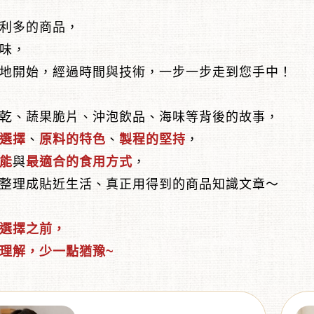
利多的商品，
味，
地開始，經過時間與技術，一步一步走到您手中！
乾、蔬果脆片、沖泡飲品、海味等背後的故事，
選擇
、
原料的特色
、
製程的堅持
，
能
與
最適合的食用方式
，
整理成貼近生活、真正用得到的商品知識文章～
選擇之前，
理解，少一點猶豫~