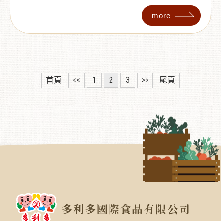
飲、洛神茶等，幫助你驅寒、提升代謝與免疫力，
並依體質教你如何挑選最適合的暖身飲！
more
首頁
<<
1
2
3
>>
尾頁