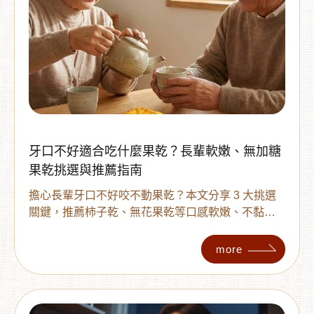
牙口不好適合吃什麼果乾？長輩軟嫩、無加糖
果乾挑選與推薦指南
擔心長輩牙口不好咬不動果乾？本文分享 3 大挑選
關鍵，推薦柿子乾、無花果乾等口感軟嫩、不黏牙
的選擇，並教您透過切小塊搭配熱茶的貼心吃法，
讓長輩安心享受成分單純、無加糖的天然零嘴。
more