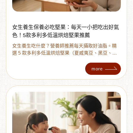
女生養生保養必吃堅果：每天一小把吃出好氣
色！5款多利多低溫烘焙堅果推薦
女生養生吃什麼？營養師推薦每天攝取好油脂。精
選 5 款多利多低溫烘焙堅果（夏威夷豆、黑豆、帶
皮腰果、核桃、杏仁果），富含維生素 E 與植物蛋
白，幫助忙碌女性調整氣色與代謝。適合上班族下
more
午茶的健康零食首選，點擊看詳細介紹！