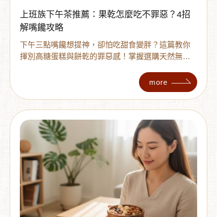
上班族下午茶推薦：果乾怎麼吃不罪惡？4招
解嘴饞攻略
下午三點嘴饞想提神，卻怕吃甜食變胖？這篇教你
揮別高糖蛋糕與餅乾的罪惡感！掌握選購天然無加
糖果乾的3大重點，學會搭配堅果與無糖茶的4種聰
明吃法，讓你飽足感提升、血糖穩定，工作更有精
more
神。