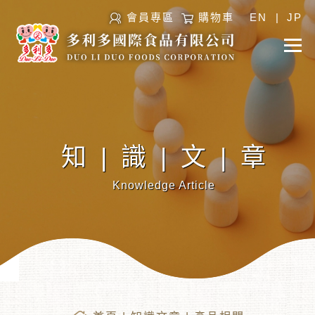
會員專區
購物車
EN
|
JP
知|識|文|章
Knowledge Article
︾