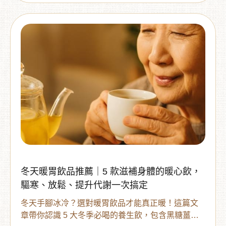
冬天暖胃飲品推薦｜5 款滋補身體的暖心飲，
驅寒、放鬆、提升代謝一次搞定
冬天手腳冰冷？選對暖胃飲品才能真正暖！這篇文
章帶你認識 5 大冬季必喝的養生飲，包含黑糖薑母