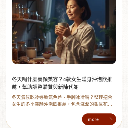
冬天喝什麼養顏美容？4款女生暖身沖泡飲推
薦，幫助調整體質與新陳代謝
冬天氣候乾冷導致氣色差、手腳冰冷嗎？整理適合
女生的冬季養顏沖泡飲推薦，包含滋潤的銀耳花
釀、暖身的黑糖桂圓紅棗及無咖啡因的黑豆水。掌
握無糖低負擔、食材單純與沖泡方便三大原則，讓
more
妳從日常飲品中輕鬆保養，喝出好氣色