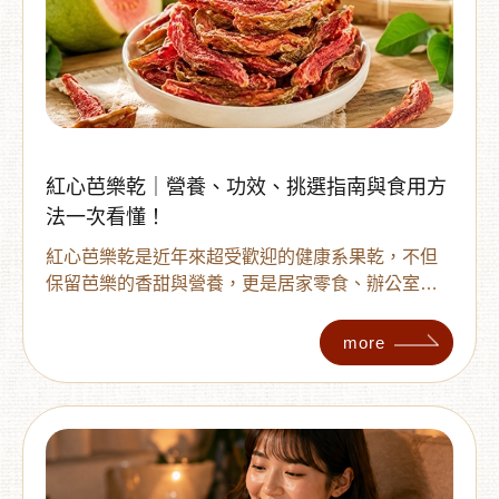
紅心芭樂乾｜營養、功效、挑選指南與食用方
法一次看懂！
紅心芭樂乾是近年來超受歡迎的健康系果乾，不但
保留芭樂的香甜與營養，更是居家零食、辦公室點
心的高人氣之選。 本篇文章將一次整理紅心芭樂乾
的特色、營養價值、適合的族群與食用方式，讓你
more
買前不踩雷、吃得更安心。