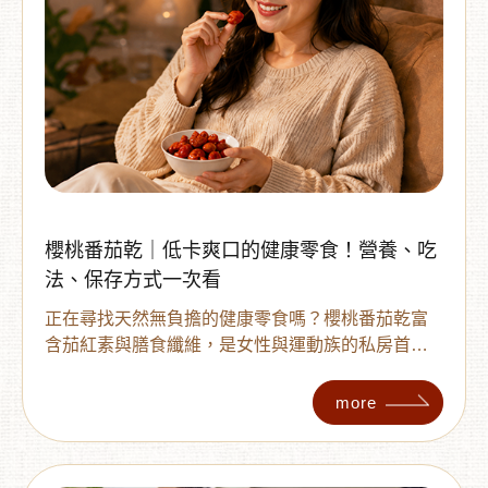
櫻桃番茄乾｜低卡爽口的健康零食！營養、吃
法、保存方式一次看
正在尋找天然無負擔的健康零食嗎？櫻桃番茄乾富
含茄紅素與膳食纖維，是女性與運動族的私房首
選。本文詳細解析番茄乾的營養價值、挑選優質果
乾的 4 大指標，並分享從直接食用到入菜的創意吃
more
法與保存秘訣，讓你吃得營養又安心。