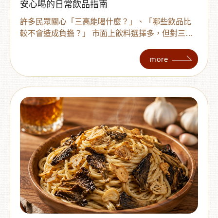
安心喝的日常飲品指南
許多民眾關心「三高能喝什麼？」、「哪些飲品比
較不會造成負擔？」 市面上飲料選擇多，但對三高
族群來說——無糖、低負擔、原型食材才是真安
心。 本篇將以 控糖 / 控脂 / 控血壓 三大角度整理出
more
最友善的飲品推薦，並附上日常喝法與挑選技巧，
讓你每天都能喝得更安心。