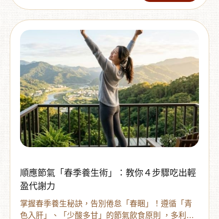
掌握4大重點聰明挑選，健康解饞無負擔 。
順應節氣「春季養生術」：教你４步驟吃出輕
盈代謝力
掌握春季養生秘訣，告別倦怠「春睏」！遵循「青
色入肝」、「少酸多甘」的節氣飲食原則 ，多利多