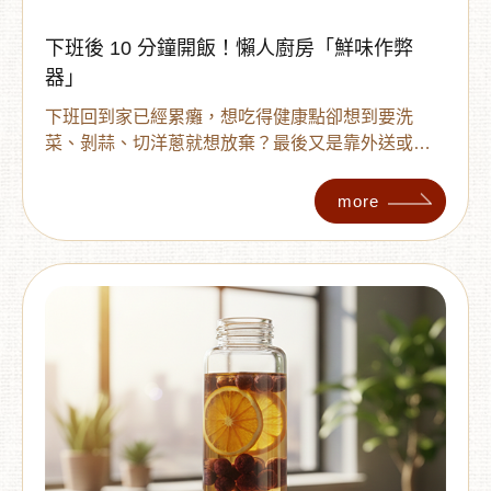
下班後 10 分鐘開飯！懶人廚房「鮮味作弊
器」
下班回到家已經累癱，想吃得健康點卻想到要洗
菜、剝蒜、切洋蔥就想放棄？最後又是靠外送或泡
麵打發一餐嗎？[多利多國際食品] 告訴妳：質感生活
不需要苦勞，只需要「選對食材」！我們特別公開
more
懶人廚房的「鮮味作弊器」：利用真空乾燥技術的
[秀珍菇乾] 與 [蒜頭脆片]。不需要開大火爆香，就能
讓一碗平凡的白麵刷出精品等級的鮮甜與香氣。