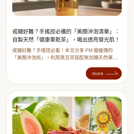
戒糖好難？手搖控必備的「美顏沖泡清單」：
自製天然「健康果乾茶」，喝出透亮發光肌！
戒糖好難？手搖控必看！本文分享 PM 圈瘋傳的
「美顏沖泡術」，利用黑豆茶搭配無加糖天然果
乾，自製 4 款排毒果乾茶。不僅能消水腫、抗氧
化，還能補充維生素 C 與膳食纖維 ，幫妳擺脫暗沈
more
爆痘，喝出醫美級的透亮發光肌。