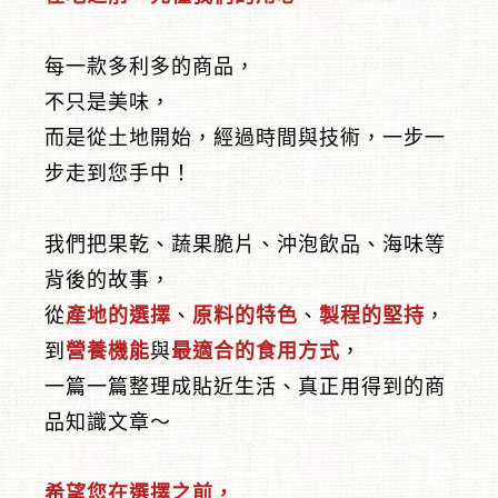
每一款多利多的商品，
不只是美味，
而是從土地開始，經過時間與技術，一步一
︾
步走到您手中！
我們把果乾、蔬果脆片、沖泡飲品、海味等
背後的故事，
從
產地的選擇
、
原料的特色
、
製程的堅持
，
到
營養機能
與
最適合的食用方式
，
一篇一篇整理成貼近生活、真正用得到的商
品知識文章～
希望您在選擇之前，