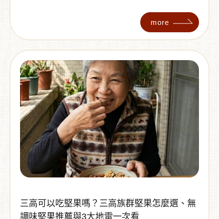
推薦您秋葵脆片、香脆蒜頭脆片、黑糖桂圓紅棗及
黑豆茶等養生四大天王 。透過天然蔬果零食與溫潤
more
茶飲，幫助您促進代謝、調整體質，輕鬆煥發春日
神采！
三高可以吃堅果嗎？三高族群堅果怎麼選、無
調味堅果推薦與3大地雷一次看