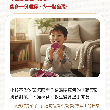
能多一份理解，少一點猶豫~
小孩不愛吃菜怎麼辦？媽媽圈瘋傳的「蔬菜乾
挑食對策」，讓秋葵、敏豆變身搶手零食！
「又要吃青菜了...」這句話是不是妳家餐桌上的日常