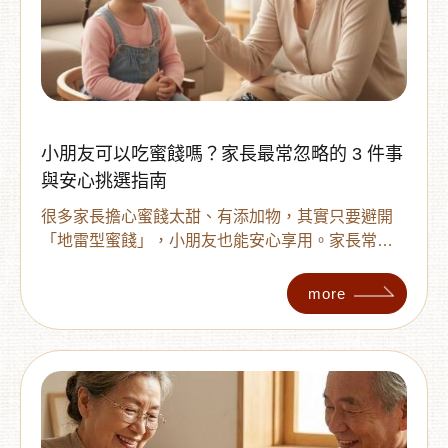
小朋友可以吃蜜餞嗎？家長最常忽略的 3 件事
與安心挑選指南
很多家長擔心蜜餞太甜、有添加物，其實只要避開
「地雷型蜜餞」，小朋友也能安心享用。家長常忽
略的成分、口味與份量 3 大重點，並推薦適合孩童
的蜜棗與黑糖檸檬乾正確吃法。
more