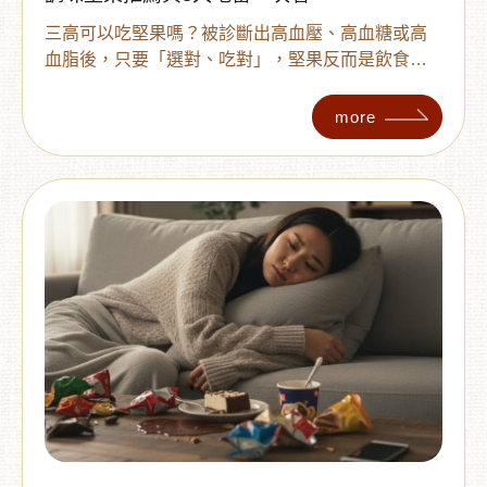
三高可以吃堅果嗎？被診斷出高血壓、高血糖或高
血脂後，只要「選對、吃對」，堅果反而是飲食管
理好幫手！本文為您解析三高族群堅果怎麼選，避
開高鹽、含糖與油炸3大地雷，並提供適合高血脂的
more
無調味堅果推薦清單（杏仁果、核桃等）。掌握每
天一小把與搭配低GI飲食的正確吃