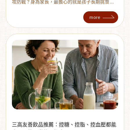
攻防戰？身為家長，最擔心的就是孩子長期挑食導
致纖維攝取不足。別再為了那口青菜跟孩子鬧僵
了！最近在媽媽圈悄悄流行起一種「蔬菜變身
more
術」，利用低溫烘焙技術將蔬菜轉化為酥脆美味的
零食。究竟這些 蔬菜乾 有什麼魔力，能讓原本讓孩
子退避三舍的秋葵、敏豆變成搶著吃的點心？讓我
們一起來看看這個挑食對策！
三高友善飲品推薦：控糖、控脂、控血壓都能