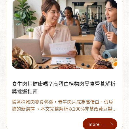
素牛肉片健康嗎？高蛋白植物肉零食營養解析
與挑選指南
隨著植物肉零食熱潮，素牛肉片成為高蛋白、低負
擔的新選擇 。本文完整解析以100%非基改黃豆製作
的素牛肉片三大營養優勢：高植物性蛋白、低脂與
無膽固醇 。無論是健身族、上班族或素食者，教你
more