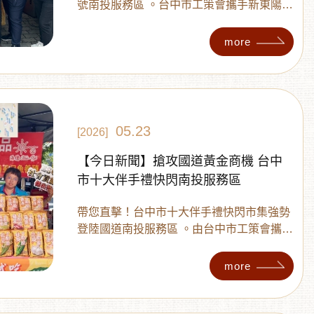
號南投服務區 。台中市工策會攜手新東陽、
高速公路局與好禮協會等單位，集結25家知
名品牌 。讓你不用專程跑台中，在旅途中就
more
能與多利多一起買齊最道地的特色美食與精
緻伴手禮，感受台中專屬的幸福滋味 。
05.23
[2026]
【今日新聞】搶攻國道黃金商機 台中
市十大伴手禮快閃南投服務區
帶您直擊！台中市十大伴手禮快閃市集強勢
登陸國道南投服務區 。由台中市工策會攜手
好禮協會，帶領25家知名人氣品牌齊聚國道
，包含精緻糕點、特色飲品與美味小點心 。
more
不用專程跑台中，跟著多利多在旅途中就能
一次買齊最道地的幸福滋味與優質伴手禮 ！