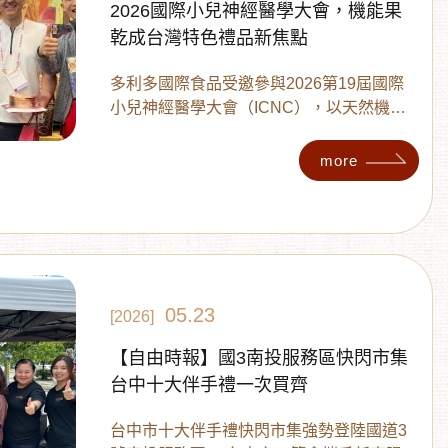
2026國際小兒神經醫學大會，機能果
乾成台灣特色禮品新焦點
多利多國際食品受邀參與2026第19屆國際
小兒神經醫學大會（ICNC），以天然機能
果乾與低鈉竹鹽等健康零嘴驚豔來自全球的
醫療專家 。了解多利多如何挾帶百大伴手禮
more
「金質獎」與ESG「傑出獎」雙重實力，將
台灣特色禮品推向國際舞台，成功用美味締
造國民外交 。
05.23
[2026]
【自由時報】國3南投服務區快閃市集
台中十大伴手禮一次買齊
台中市十大伴手禮快閃市集強勢登陸國道3