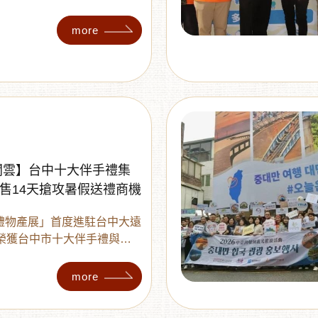
手禮殊榮的頂尖品牌。無論是
地美食，或是優質品牌多利多
more
站購足！現場更祭出中秋節早
滿額驚喜抽，以及週末親子手
大遠百把最道地的台中味帶回
y新聞雲】台中十大伴手禮集
售14天搶攻暑假送禮商機
好禮物產展」首度進駐台中大遠
家榮獲台中市十大伴手禮與好
牌 ，包含知名品牌多利多等
文創選物 。連續14天展期
more
節、中秋節早鳥優惠，更有每
與週末親子手作體驗 。不用