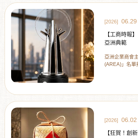
跑遍大街小巷
台中味！
06.29
[2026]
【工商時報】臺
亞洲典範
亞洲企業商會
(AREA)」名
ESG企業榮獲
洲獲獎數榜首
力投資的卓越
導力獎，與您
上的亮眼成績
06.02
[2026]
【狂賀！創新