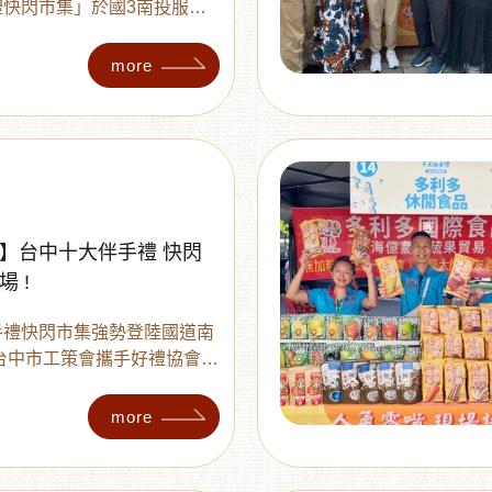
快閃市集」於國3南投服務
more
】台中十大伴手禮 快閃
 !
手禮快閃市集強勢登陸國道南
台中市工策會攜手好禮協會領
質獎的多利多食品等25家知
國道 。讓南來北往的旅客不
more
，在旅途中就能一次買齊多利
特色美食與精緻手作，感受台
味 。