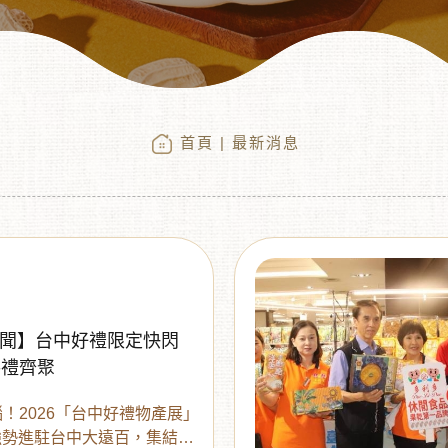
首頁
| 最新消息
新聞】台中好禮限定快閃
手禮齊聚
！2026「台中好禮物產展」
9強勢進駐台中大遠百，集結32