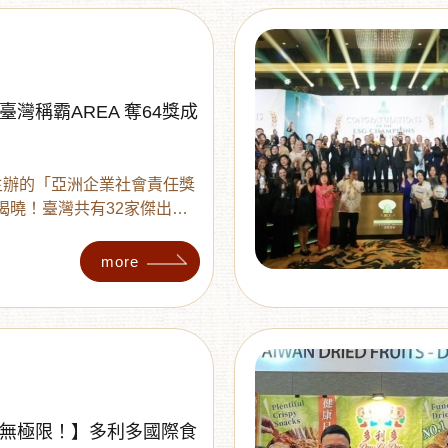
，來大遠百一站購足最道地的
灣稱霸AREA 奪64獎成
主辦的「亞洲企業社會責任獎
單揭曉！臺灣共有32家傑出
64項大獎，連續16年穩居亞
。除了各企業在社會公益與人
more
表現，多利多勇奪循環經濟領
一同見證臺灣在永續發展目標
。
無極限！】多利多國際食