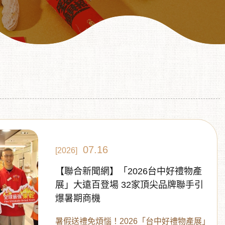
07.16
[2026]
【聯合新聞網】「2026台中好禮物產
展」大遠百登場 32家頂尖品牌聯手引
爆暑期商機
暑假送禮免煩惱！2026「台中好禮物產展」