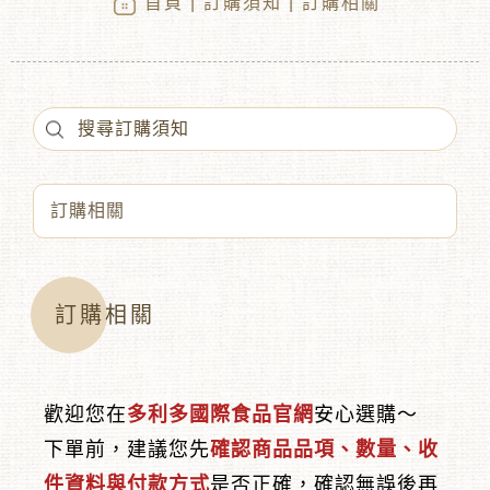
首頁
|
訂購須知
| 訂購相關
︾
訂購相關
歡迎您在
多利多國際食品官網
安心選購～
下單前，建議您先
確認商品品項、數量、收
件資料與付款方式
是否正確，確認無誤後再