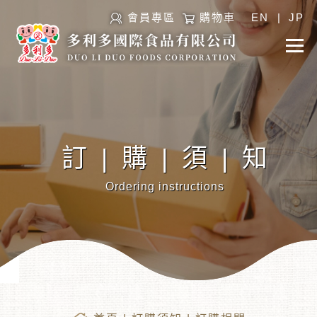
會員專區
購物車
EN
|
JP
訂|購|須|知
Ordering instructions
︾