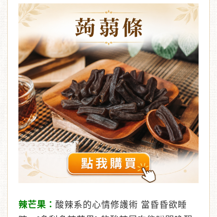
辣芒果：
酸辣系的心情修護術 當昏昏欲睡