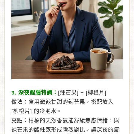
3. 深夜醒腦特調：
[辣芒果] + [柳橙片]
做法：食用微辣甘甜的辣芒果，搭配放入
[柳橙片] 的冷泡水。
亮點：柑橘的天然香氣能舒緩焦慮情緒，與
辣芒果的酸辣感形成強烈對比，讓深夜的疲