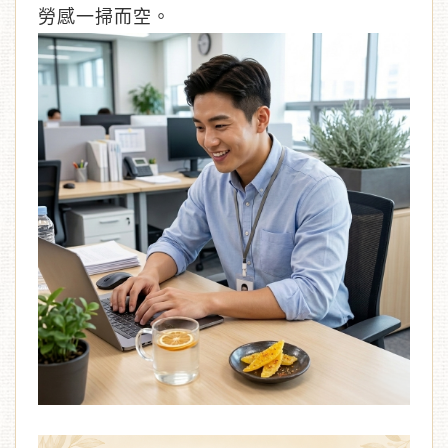
勞感一掃而空。