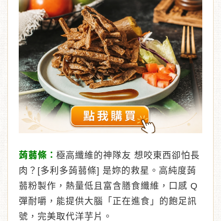
蒟蒻條：
極高纖維的神隊友 想咬東西卻怕長
肉？[多利多蒟蒻條] 是妳的救星。高純度蒟
蒻粉製作，熱量低且富含膳食纖維，口感 Q
彈耐嚼，能提供大腦「正在進食」的飽足訊
號，完美取代洋芋片。