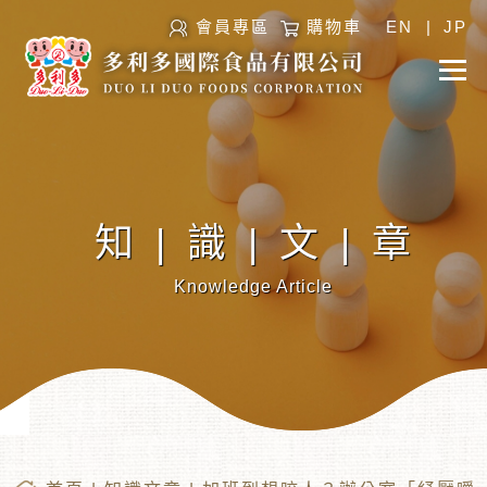
會員專區
購物車
EN
|
JP
知|識|文|章
Knowledge Article
︾