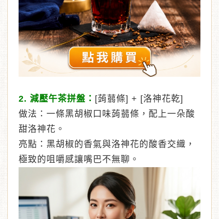
2. 減壓午茶拼盤：
[蒟蒻條] + [洛神花乾]
做法：一條黑胡椒口味蒟蒻條，配上一朵酸
甜洛神花。
亮點：黑胡椒的香氣與洛神花的酸香交織，
極致的咀嚼感讓嘴巴不無聊。