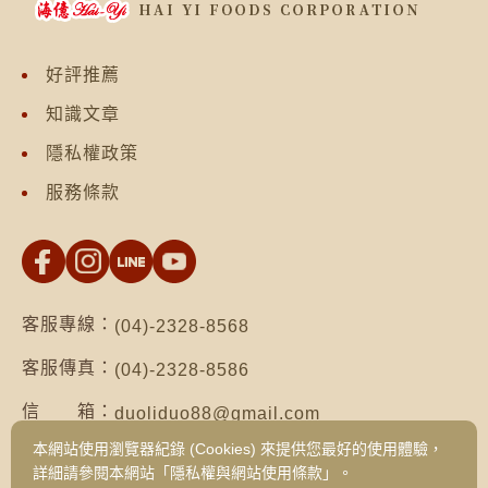
好評推薦
知識文章
隱私權政策
服務條款
客服專線：
(04)-2328-8568
客服傳真：
(04)-2328-8586
信 箱：
duoliduo88@gmail.com
本網站使用瀏覽器紀錄 (Cookies) 來提供您最好的使用體驗，
地 址：
台南市仁德區保安路二段552號（台南總公
詳細請參閱本網站「隱私權與網站使用條款」。
司）