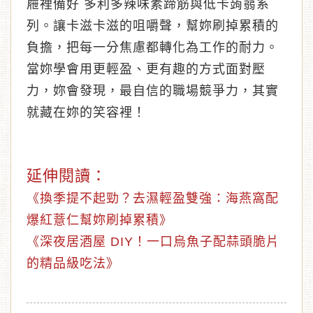
屜裡備好 多利多辣味素蹄筋與低卡蒟蒻系
列。讓卡滋卡滋的咀嚼聲，幫妳刷掉累積的
負擔，把每一分焦慮都轉化為工作的耐力。
當妳學會用更輕盈、更有趣的方式面對壓
力，妳會發現，最自信的職場競爭力，其實
就藏在妳的笑容裡！
延伸閱讀：
《
換季提不起勁？去濕輕盈雙強：海燕窩配
爆紅薏仁幫妳刷掉累積
》
《
深夜居酒屋 DIY！一口烏魚子配蒜頭脆片
的精品級吃法
》