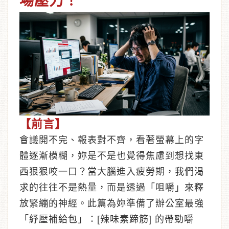
場壓力！
︾
【前言】
會議開不完、報表對不齊，看著螢幕上的字
體逐漸模糊，妳是不是也覺得焦慮到想找東
西狠狠咬一口？當大腦進入疲勞期，我們渴
求的往往不是熱量，而是透過「咀嚼」來釋
放緊繃的神經。此篇為妳準備了辦公室最強
「紓壓補給包」：[辣味素蹄筋] 的帶勁嚼