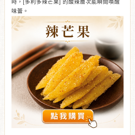
時，[多利多辣芒果] 的酸辣層次能瞬間喚醒
味蕾。