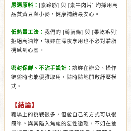
嚴選原料：
[素蹄筋] 與 [素牛肉片] 均採用高
品質黃豆與小麥，健康補給最安心。
低熱量工法：
我們的 [蒟蒻條] 與 [果乾系列]
拒絕高油炸，讓妳在深夜享用也不必對體脂
機感到心虛。
密封保鮮、不沾手設計：
讓妳在辦公、操作
鍵盤時也能優雅取用，隨時隨地開啟紓壓模
式。
【結論】
職場上的挑戰很多，但愛自己的方式可以很
簡單。與其陷入焦慮的惡性循環，不如在抽