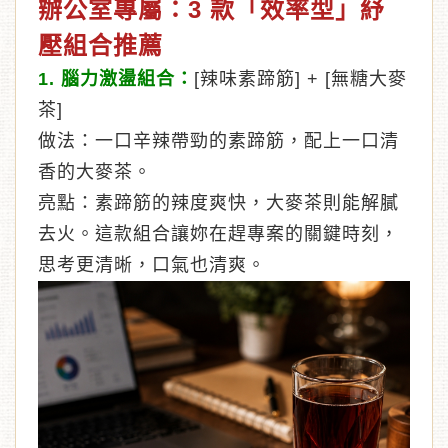
辦公室專屬：3 款「效率型」紓
壓組合推薦
1. 腦力激盪組合：
[辣味素蹄筋] + [無糖大麥
茶]
做法：一口辛辣帶勁的素蹄筋，配上一口清
香的大麥茶。
亮點：素蹄筋的辣度爽快，大麥茶則能解膩
去火。這款組合讓妳在趕專案的關鍵時刻，
思考更清晰，口氣也清爽。