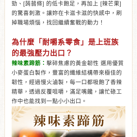
勁、[蒟蒻條] 的低卡飽足，再加上 [辣芒果]
的驚喜刺激。讓妳在卡滋卡滋的快感中，刷
掉職場煩惱，找回繼續奮戰的動力！
為什麼「耐嚼系零食」是上班族
的最強壓力出口？
辣味素蹄筋：
擊碎焦慮的黃金韌性 選用優質
小麥蛋白製作，豐富的纖維結構帶來極佳的
韌性，經過慢火滷製，每一口都吸飽了香辣
精華，透過反覆咀嚼，滿足嘴饞，讓忙碌工
作中也能找到一點小小出口。