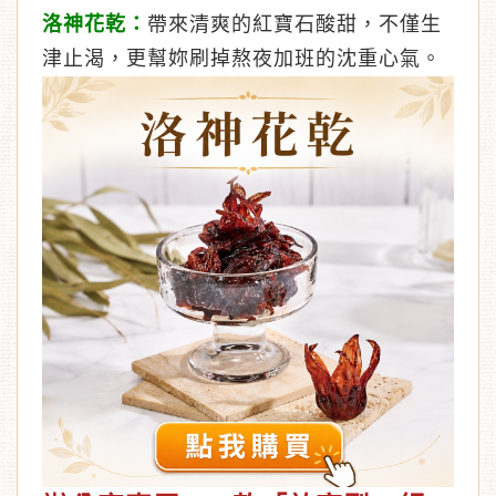
洛神花乾：
帶來清爽的紅寶石酸甜，不僅生
津止渴，更幫妳刷掉熬夜加班的沈重心氣。