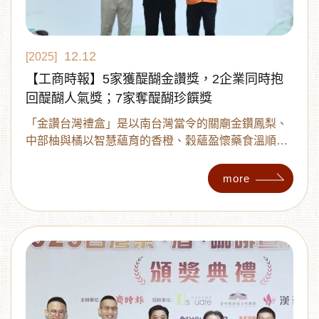
12.12
[2025]
【工商時報】5家獲醍醐金讚獎，2企業同時抱
回醍醐人氣獎；7家奪醍醐珍饌獎
「金讚台灣禮盒」是以南台灣當令的關廟金鑽鳳梨、
中部柚與橘以智慧蘊育的香橙、穀蘊盈懷藥食溫順的
決明子以及彰化田野栽植的青仁黑豆，透過傳統低溫
烘焙結合創新的茗賞。品茗體驗由清漸平轉厚，起自
more
香橙的清、決明子的溫、青仁黑豆的厚與金鑽鳳梨的
熟香為濃厚底蘊納進台灣水果風采。全盒可回收再製
循環利用。