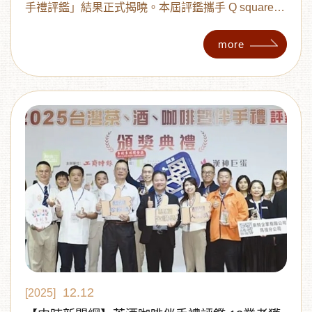
手禮評鑑」結果正式揭曉。本屆評鑑攜手 Q square
京站時尚廣場、臺中驛鐵道文化園區及高雄漢神巨蛋
共同協辦，透過專業評審團嚴謹評選與消費者票選機
more
制，選出年度最具代表性的伴手禮品牌，頒發「醍醐
金讚獎」、「醍醐珍饌獎」與「醍醐人氣獎」三大最
高榮譽。
12.12
[2025]