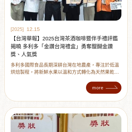
12.15
[2025]
【台灣華報】2025台灣茶酒咖啡暨伴手禮評鑑
揭曉 多利多「金讚台灣禮盒」勇奪醍醐金讚
獎、人氣獎
多利多國際食品長期深耕台灣在地農產，專注於低溫
烘焙製程，將新鮮水果以溫和方式轉化為天然果乾。
此一製程不僅完整保留水果原有的香氣、口感與自然
甜味，更避免高溫加工造成的營養流失，讓消費者能
more
在日常生活中安心品嚐台灣水果的純粹風味。品牌亦
透過穩定契作與收購機制，協助農民因應盛產期銷售
壓力，有效提升農產品附加價值，打造農業端與消費
端共好的永續循環