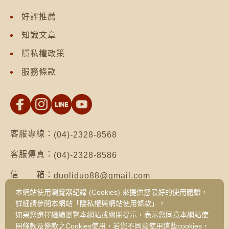
好評推薦
知識文章
隱私權政策
服務條款
客服專線：
(04)-2328-8568
客服傳真：
(04)-2328-8586
信 箱：
duoliduo88@gmail.com
本網站使用瀏覽器紀錄 (Cookies) 來提供您最好的使用體驗，
地 址：
台南市仁德區保安路二段552號（台南總公
詳細請參閱本網站「隱私權與網站使用條款」。
司）
如果您選擇繼續瀏覽本網站或關閉提示，表示您同意本網站使
台中市西區健行路1049號3樓之19（台中
用條款及條款之Cookies使用，若您不同意使用這些cookies，
旗艦門市）