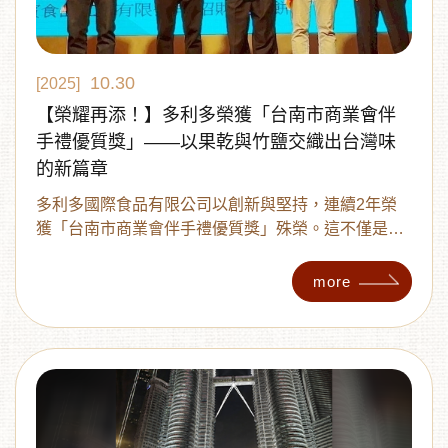
10.30
[2025]
【榮耀再添！】多利多榮獲「台南市商業會伴
手禮優質獎」——以果乾與竹鹽交織出台灣味
的新篇章
多利多國際食品有限公司以創新與堅持，連續2年榮
獲「台南市商業會伴手禮優質獎」殊榮。這不僅是一
項肯定，更象徵著台灣味的延續與再定義——讓傳統
果乾，透過創新組合與文化故事，走進更多人的心
more
中。