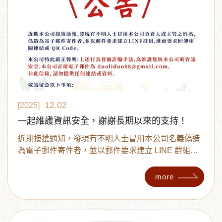
12.02
[2025]
一起維護資訊安全，謝謝長期以來的支持！
近期接獲通知，發現有不明人士冒用本公司名義偽造
為電子郵件寄件者，並以郵件要求建立 LINE 群組，
進而要求回傳相關連結與 QR Code。 ⚠️我們再次提
醒：這些都是詐騙行為，請大家務必提高警覺！
more