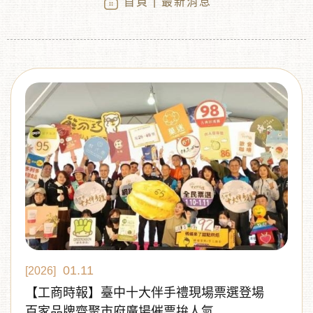
首頁
| 最新消息
︾
01.11
[2026]
【工商時報】臺中十大伴手禮現場票選登場
百家品牌齊聚市府廣場催票拚人氣