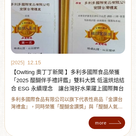
12.15
[2025]
【Owlting 奧丁丁新聞 】多利多國際食品榮獲
「2025 醍醐伴手禮評鑑」雙料大獎 低溫烘焙結
合 ESG 永續理念 讓台灣好水果躍上國際舞台
多利多國際食品有限公司以旗下代表性商品『金讚台
灣禮盒』，同時榮獲「醍醐金讚獎」與「醍醐人氣
獎」，成為本屆評鑑中少數獲得專業評審與市場消費
者雙重肯定的品牌之一，充分展現台灣果乾伴手禮在
more
品質實力、品牌理念與市場接受度上的卓越表現。