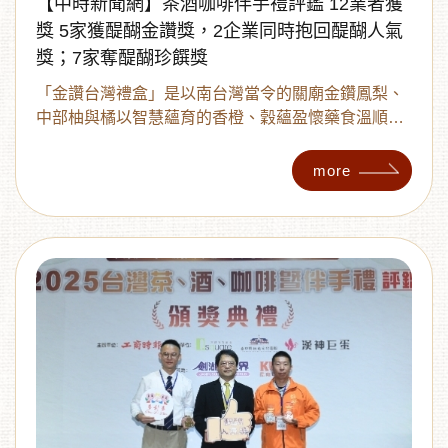
【中時新聞網】茶酒咖啡伴手禮評鑑 12業者獲
獎 5家獲醍醐金讚獎，2企業同時抱回醍醐人氣
獎；7家奪醍醐珍饌獎
「金讚台灣禮盒」是以南台灣當令的關廟金鑽鳳梨、
中部柚與橘以智慧蘊育的香橙、穀蘊盈懷藥食溫順的
決明子以及彰化田野栽植的青仁黑豆，透過傳統低溫
烘焙結合創新的茗賞。品茗體驗由清漸平轉厚，起自
more
香橙的清、決明子的溫、青仁黑豆的厚與金鑽鳳梨的
熟香為濃厚底蘊納進台灣水果風采。全盒可回收再製
循環利用。