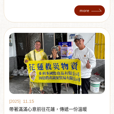
區、漢神巨蛋共同協辦，三大獎項最高榮譽「醍醐金
讚獎」、「醍醐珍饌獎」、「醍醐人氣獎」得主出
more
爐，值得一提的是多利多國際食品有限公司及維格餅
家股份有限公司商品均同時獲得金讚獎及人氣獎。
11.15
[2025]
帶著滿滿心意前往花蓮，傳遞一份溫暖