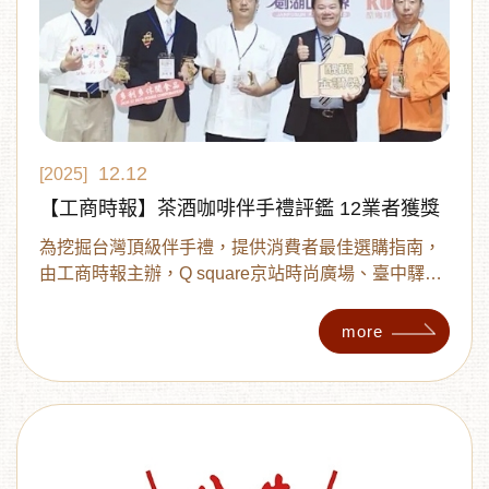
12.12
[2025]
【工商時報】茶酒咖啡伴手禮評鑑 12業者獲獎
為挖掘台灣頂級伴手禮，提供消費者最佳選購指南，
由工商時報主辦，Q square京站時尚廣場、臺中驛鐵
道文化園區、漢神巨蛋協辦，劍湖山世界贊助的
「2025台灣茶、酒、咖啡暨伴手禮評鑑」，成功吸引
more
全台眾多業者熱情參與，11日於格萊天漾大飯店舉辦
頒獎典禮，頒發「醍醐金讚獎」、「醍醐珍饌獎」及
「醍醐人氣獎」，表揚企業在伴手禮產品開發的用心
與肯定在地好滋味廣受大眾青睞。