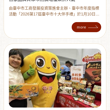
由臺中市工商發展投資策進會主辦、臺中市年度指標
活動「2026第17屆臺中市十大伴手禮」於1月10日至
11日一連兩天，在臺中市政府廣場熱鬧舉行現場票選
活動。此次活動集結山、海、屯、城區共100家優質
more
伴手禮品牌設攤展售，吸引大批民眾前往投票、消
︾
費、搶優惠，現場氣氛熱烈。