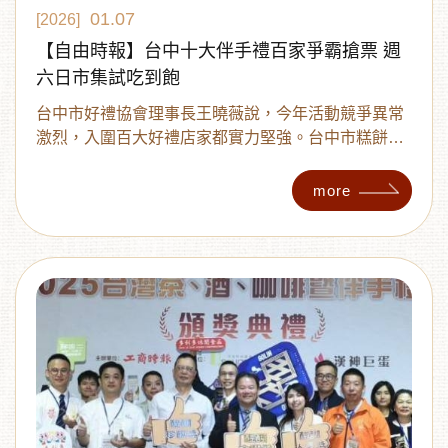
01.07
[2026]
【自由時報】台中十大伴手禮百家爭霸搶票 週
六日市集試吃到飽
台中市好禮協會理事長王曉薇說，今年活動競爭異常
激烈，入圍百大好禮店家都實力堅強。台中市糕餅公
會理事長紀旭東也說，今年參賽品牌類型多元，包含
網路高人氣名店、青農品牌、農會品牌、新創烘焙工
more
作室及原民特色商品等，鼓勵業者努力衝人氣、衝買
氣，入圍百大好禮即是肯定。