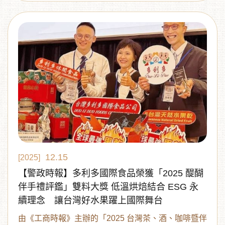
12.15
[2025]
【警政時報】多利多國際食品榮獲「2025 醍醐
伴手禮評鑑」雙料大獎 低溫烘焙結合 ESG 永
續理念 讓台灣好水果躍上國際舞台
由《工商時報》主辦的「2025 台灣茶、酒、咖啡暨伴