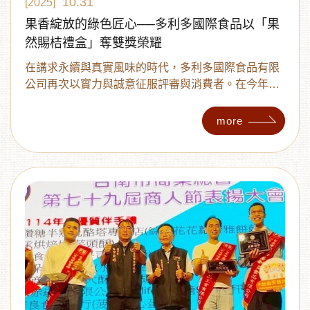
10.31
[2025]
果香綻放的綠色匠心──多利多國際食品以「果
然賜桔禮盒」奪雙獎榮耀
在講求永續與真實風味的時代，多利多國際食品有限
公司再次以實力與誠意征服評審與消費者。在今年
《綠意匠心禮盒評選》中勇奪人氣獎與企業獎雙重殊
榮，為台灣農產伴手禮市場再添亮點。
more