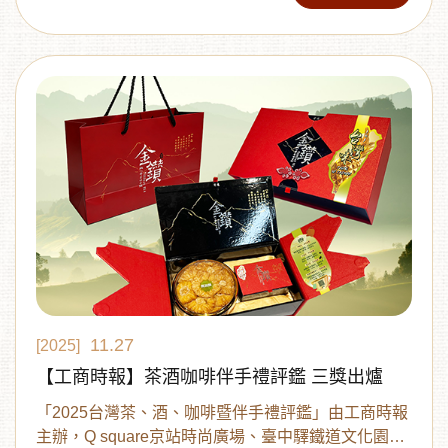
股份有限公司／黃金鮮果鳳梨酥、摯心有限公司／大
同有禮三入醬料組。
11.27
[2025]
【工商時報】茶酒咖啡伴手禮評鑑 三獎出爐
「2025台灣茶、酒、咖啡暨伴手禮評鑑」由工商時報
主辦，Q square京站時尚廣場、臺中驛鐵道文化園