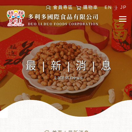
會員專區
購物車
EN
|
JP
最|新|消|息
Latest news
︾