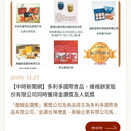
11.27
[2025]
【中時新聞網】多利多國際食品、維格餅家股
份有限公司同時獲得金讚獎及人氣獎
「醍醐金讚獎」獲獎公司及商品得主為多利多國際食
品有限公司／金讚台灣禮盒、乘騎企業有限公司馬祖
分公司／雲來集禮盒-蔡佳閎花淨茶香瓷土福柑茶、揚
秦國際企業股份有限公司／蜜桃雞肉鬆餅、維格餅家
more