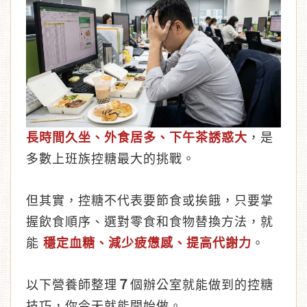
︾
長時間久坐、外食居多、下午茶誘惑大
，是
多數上班族控糖最大的挑戰。
但其實，控糖不代表要節食或挨餓，只要掌
握飲食順序、選對零食和食物替換方法，就
能
穩定血糖、減少疲憊感、提高代謝力
。
以下營養師整理
７
個辦公室就能做到的控糖
技巧，你今天就能開始做。