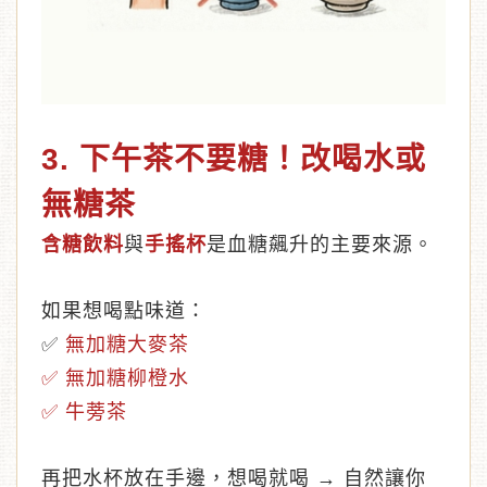
3. 下午茶不要糖！改喝水或
無糖茶
含糖飲料
與
手搖杯
是血糖飆升的主要來源。
如果想喝點味道：
✅
無加糖大麥茶
✅
無加糖柳橙水
✅
牛蒡茶
再把水杯放在手邊，想喝就喝 → 自然讓你