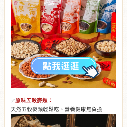
✅
原味五穀麥類：
天然五穀麥類輕鬆吃、營養健康無負擔