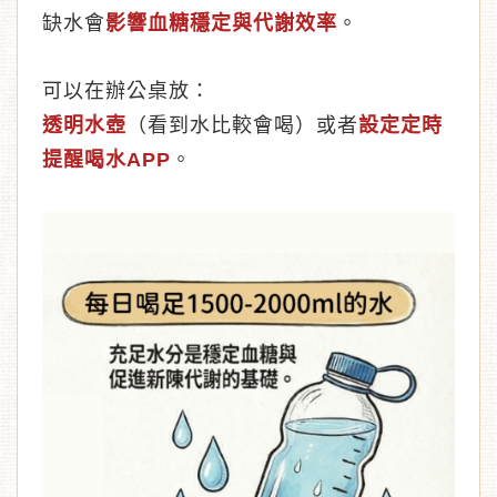
缺水會
影響血糖穩定與代謝效率
。
可以在辦公桌放：
透明水壺
（看到水比較會喝）或者
設定定時
提醒喝水APP
。