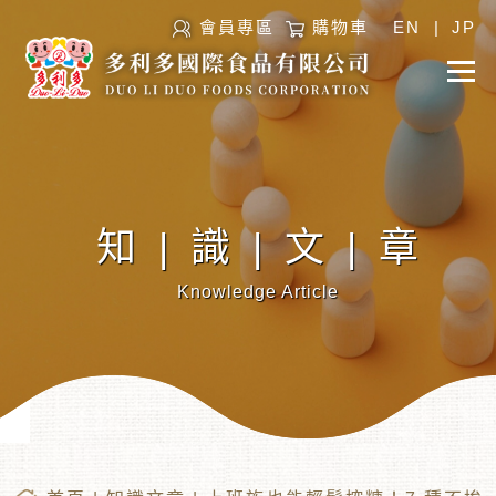
會員專區
購物車
EN
|
JP
知|識|文|章
Knowledge Article
︾