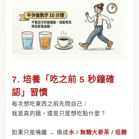
7. 培養「吃之前 5 秒鐘確
認」習慣
每次想吃東西之前先問自己：
我是真的餓，還是只是想吃點什麼？
如果只是嘴饞 → 換成
水 / 無糖大麥茶 / 低糖