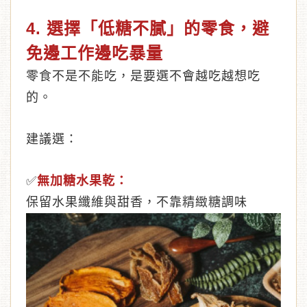
4. 選擇「低糖不膩」的零食，避
免邊工作邊吃暴量
零食不是不能吃，是要選不會越吃越想吃
的。
建議選：
✅
無加糖水果乾：
保留水果纖維與甜香，不靠精緻糖調味