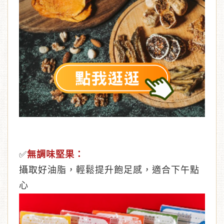
✅
無調味堅果：
攝取好油脂，輕鬆提升飽足感，適合下午點
心