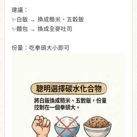
建議：
✨白飯 → 換成糙米、五穀飯
✨
麵包 → 換成全麥吐司
份量：吃拳頭大小即可