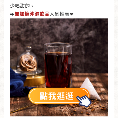
少喝甜的。
無加糖沖泡飲品
人氣推薦❤
⮕