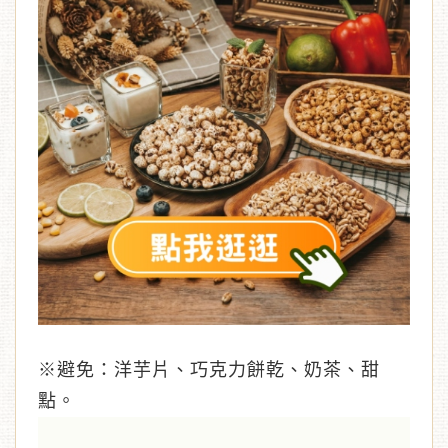
※避免：洋芋片、巧克力餅乾、奶茶、甜
點。