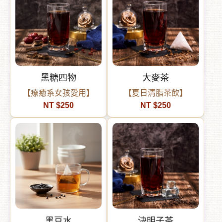
黑糖四物
大麥茶
【療癒系女孩愛用】
【夏日清脂茶飲】
NT $250
NT $250
黑豆水
決明子茶