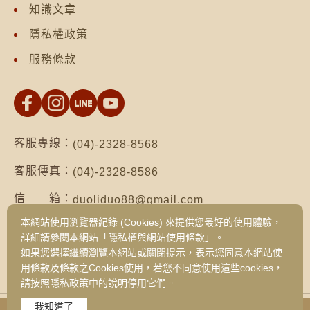
知識文章
隱私權政策
服務條款
客服專線：
(04)-2328-8568
客服傳真：
(04)-2328-8586
信 箱：
duoliduo88@gmail.com
本網站使用瀏覽器紀錄 (Cookies) 來提供您最好的使用體驗，
地 址：
台南市仁德區保安路二段552號（台南總公
詳細請參閱本網站「隱私權與網站使用條款」。
司）
如果您選擇繼續瀏覽本網站或關閉提示，表示您同意本網站使
台中市西區健行路1049號3樓之19（台中
用條款及條款之Cookies使用，若您不同意使用這些cookies，
旗艦門市）
請按照隱私政策中的說明停用它們。
我知道了