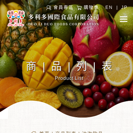
會員專區
購物車
EN
|
JP
商|品|列|表
Product List
︾