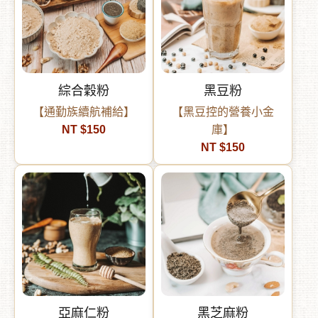
綜合穀粉
黑豆粉
【通勤族續航補給】
【黑豆控的營養小金
NT $150
庫】
NT $150
亞麻仁粉
黑芝麻粉