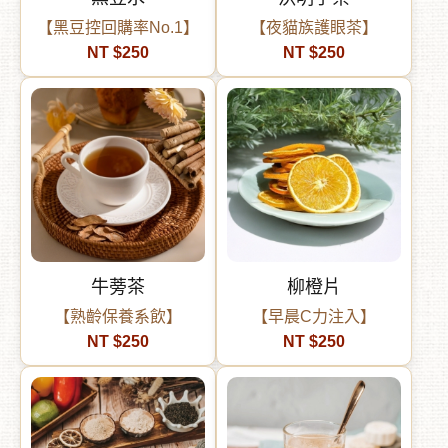
【黑豆控回購率No.1】
【夜貓族護眼茶】
NT $250
NT $250
牛蒡茶
柳橙片
【熟齡保養系飲】
【早晨C力注入】
NT $250
NT $250