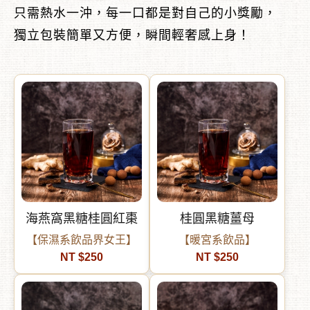
只需熱水一沖，每一口都是對自己的小獎勵，
獨立包裝簡單又方便，瞬間輕奢感上身！
︾
海燕窩黑糖桂圓紅棗
桂圓黑糖薑母
【保濕系飲品界女王】
【暖宮系飲品】
NT $250
NT $250