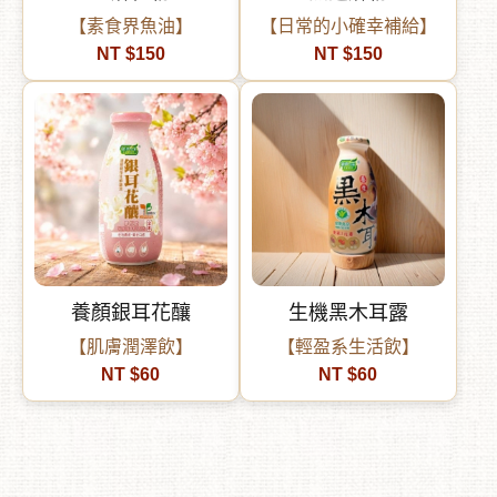
【素食界魚油】
【日常的小確幸補給】
NT $150
NT $150
養顏銀耳花釀
生機黑木耳露
【肌膚潤澤飲】
【輕盈系生活飲】
NT $60
NT $60