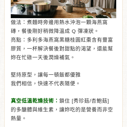
做法：煮麵時旁邊用熱水沖泡一顆海燕窩
磚，餐後剛好稍微降溫成 Q 彈凍狀。
亮點：多利多海燕窩黑糖桂圓紅棗含有豐富
膠質，一杯解決餐後對甜點的渴望，還能幫
妳在忙碌一天後潤燥補氣。
堅持原型，讓每一頓飯都優雅
我們相信，快速不代表隨便。
真空低溫乾燥技術：
鎖住 [秀珍菇/杏鮑菇]
的多醣體與維生素，讓妳吃的是營養而非空
熱量。