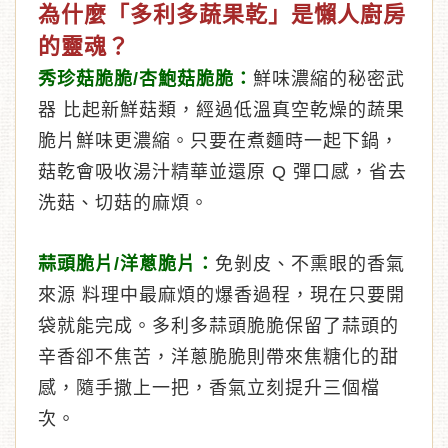
為什麼「多利多蔬果乾」是懶人廚房
的靈魂？
秀珍菇脆脆/杏鮑菇脆脆：
鮮味濃縮的秘密武
器 比起新鮮菇類，經過低溫真空乾燥的蔬果
脆片鮮味更濃縮。只要在煮麵時一起下鍋，
菇乾會吸收湯汁精華並還原 Q 彈口感，省去
洗菇、切菇的麻煩。
蒜頭脆片/洋蔥脆片：
免剝皮、不熏眼的香氣
來源 料理中最麻煩的爆香過程，現在只要開
袋就能完成。多利多蒜頭脆脆保留了蒜頭的
辛香卻不焦苦，洋蔥脆脆則帶來焦糖化的甜
感，隨手撒上一把，香氣立刻提升三個檔
次。