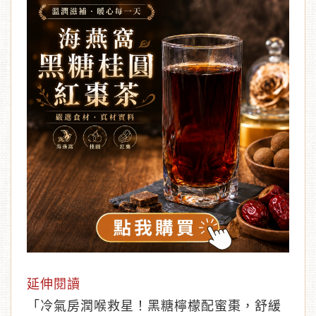
延伸閱讀
「
冷氣房潤喉救星！黑糖檸檬配蜜棗，舒緩