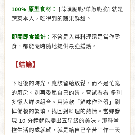
100% 原型食材：
[蒜頭脆脆/洋蔥脆脆] 就是
蔬菜本人，吃得到的蔬果鮮甜。
即開即食設計：
不管是入菜料理還是當作零
食，都能隨時隨地提供最強援護。
【結論】
下班後的時光，應該留給放鬆，而不是忙亂
的廚房。別再委屈自己的胃，嘗試看看 多利
多懶人鮮味組合。用這款「鮮味作弊器」刷
掉備餐的繁瑣，找回對料理的熱情。當妳發
現 10 分鐘就能變出五星級的美味，那種掌
控生活的成就感，就是給自己辛苦工作一天