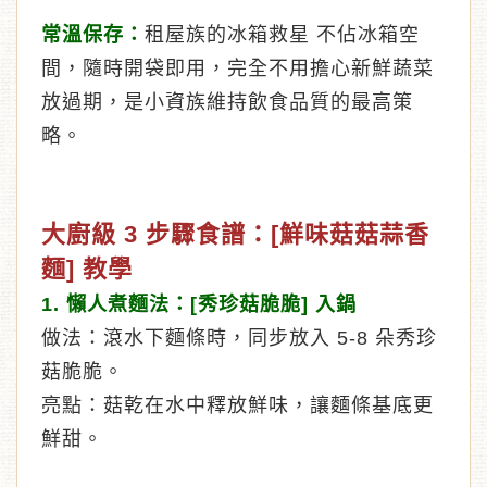
常溫保存：
租屋族的冰箱救星 不佔冰箱空
間，隨時開袋即用，完全不用擔心新鮮蔬菜
放過期，是小資族維持飲食品質的最高策
略。
大廚級 3 步驟食譜：[鮮味菇菇蒜香
麵] 教學
1. 懶人煮麵法：[秀珍菇脆脆] 入鍋
做法：滾水下麵條時，同步放入 5-8 朵秀珍
菇脆脆。
亮點：菇乾在水中釋放鮮味，讓麵條基底更
鮮甜。