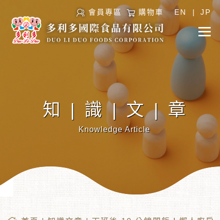
會員專區
購物車
EN
|
JP
知|識|文|章
Knowledge Article
︾