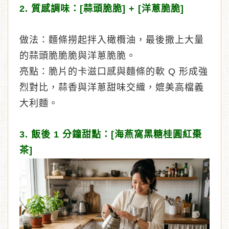
2. 質感調味：[蒜頭脆脆] + [洋蔥脆脆]
做法：麵條撈起拌入橄欖油，最後撒上大量
的蒜頭脆脆脆與洋蔥脆脆。
亮點：脆片的卡滋口感與麵條的軟 Q 形成強
烈對比，蒜香與洋蔥甜味交織，媲美高檔義
大利麵。
3. 飯後 1 分鐘甜點：[海燕窩黑糖桂圓紅棗
茶]