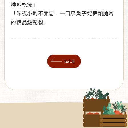
喉嚨乾癢
」
「
深夜小酌不罪惡！一口烏魚子配蒜頭脆片
的精品級配餐
」
back