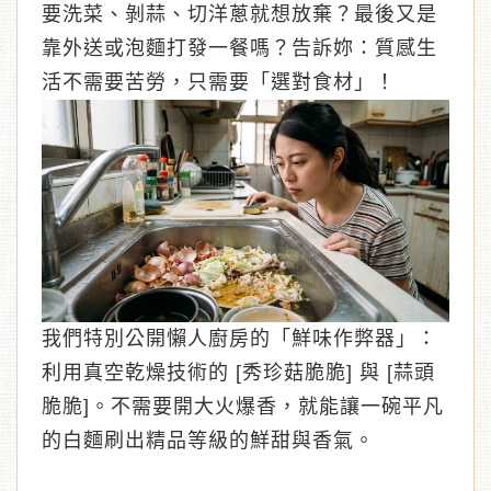
要洗菜、剝蒜、切洋蔥就想放棄？最後又是
靠外送或泡麵打發一餐嗎？告訴妳：質感生
活不需要苦勞，只需要「選對食材」！
︾
我們特別公開懶人廚房的「鮮味作弊器」：
利用真空乾燥技術的 [秀珍菇脆脆] 與 [蒜頭
脆脆]。不需要開大火爆香，就能讓一碗平凡
的白麵刷出精品等級的鮮甜與香氣。