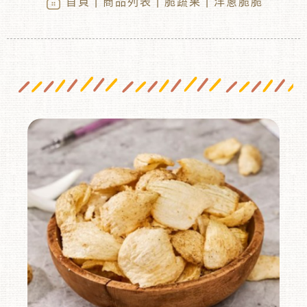
首頁
|
商品列表
|
脆蔬果
| 洋蔥脆脆
︾