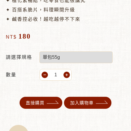
✦ 植化素補給，吃零食也能很講究
✦ 百搭系脆片，料理瞬間升級
✦ 鹹香控必收！越吃越停不下來
180
NT$
請選擇規格
數量
直接購買
加入購物車