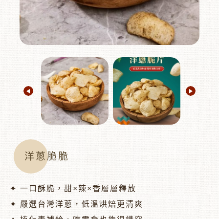
︾
洋蔥脆脆
✦ 一口酥脆，甜×辣×香層層釋放
✦ 嚴選台灣洋蔥，低溫烘焙更清爽