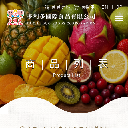
會員專區
購物車
EN
|
JP
商|品|列|表
Product List
︾