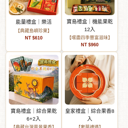
寶島禮盒｜機能果乾
能量禮盒｜樂活
12入
【典藏島嶼珍果】
【嚐盡四季豐富滋味】
NT $610
NT $960
寶島禮盒｜綜合果乾
皇家禮盒｜綜合果香8
6+2入
入
【典藏台灣風景果香】
【奢華禮遇】