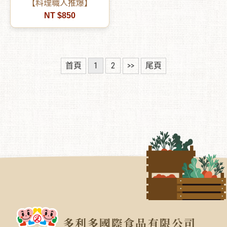
【料理職人推爆】
NT $850
首頁
1
2
>>
尾頁