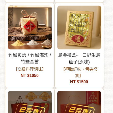
竹鹽炙蝦 / 竹鹽海珍 /
烏金禮盒-一口野生烏
竹鹽金薑
魚子(原味)
【高級料理調味】
【極致鮮味，舌尖盛
NT $1050
宴】
NT $1500