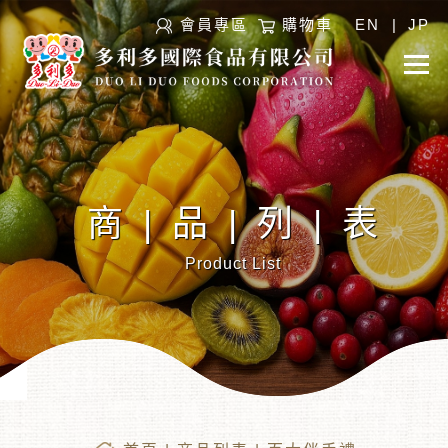
會員專區
購物車
EN
|
JP
商|品|列|表
Product List
︾