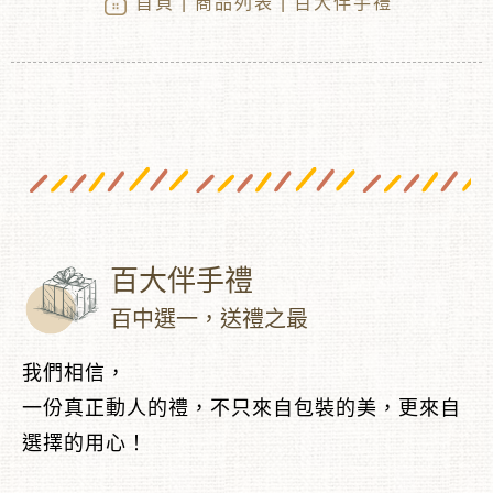
首頁
|
商品列表
| 百大伴手禮
百大伴手禮
︾
百中選一，送禮之最
我們相信，
一份真正動人的禮，不只來自包裝的美，更來自
選擇的用心！