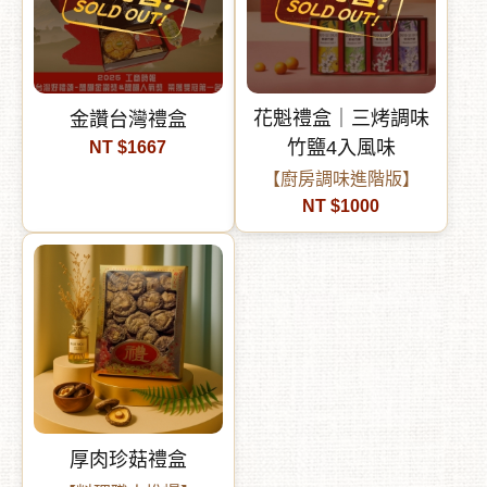
花魁禮盒｜三烤調味
金讚台灣禮盒
竹鹽4入風味
NT $1667
【廚房調味進階版】
NT $1000
厚肉珍菇禮盒