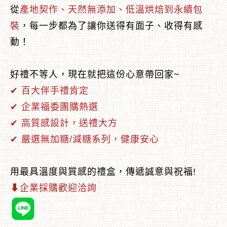
從
產地契作、天然無添加、低溫烘焙到永續包
裝
，每一步都為了讓你送得有面子、收得有感
動！
︾
好禮不等人，現在就把這份心意帶回家~
✔ 百大伴手禮肯定
✔ 企業福委團購熱選
✔ 高質感設計，送禮大方
✔ 嚴選無加糖/減糖系列，健康安心
用最具溫度與質感的禮盒，傳遞誠意與祝福!
⬇企業採購歡迎洽詢