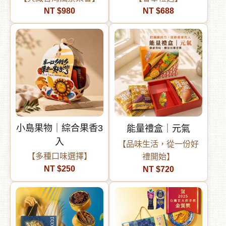
NT $980
NT $688
小島果物｜綜合果香3
能量禮盒｜元氣
入
【品味生活，從一份好
【多種口味選擇】
禮開始】
NT $250
NT $720