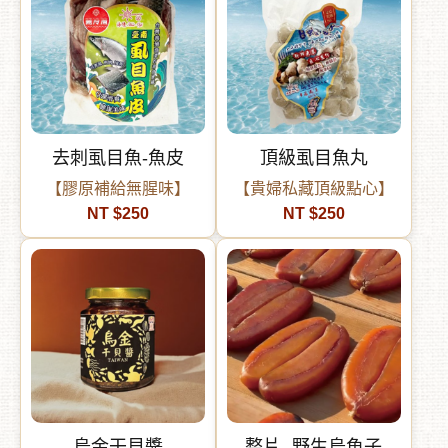
去刺虱目魚-魚皮
頂級虱目魚丸
【膠原補給無腥味】
【貴婦私藏頂級點心】
NT $250
NT $250
烏金干貝醬
整片- 野生烏魚子