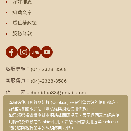
好評推薦
知識文章
隱私權政策
服務條款
客服專線：
(04)-2328-8568
客服傳真：
(04)-2328-8586
信 箱：
duoliduo88@gmail.com
本網站使用瀏覽器紀錄 (Cookies) 來提供您最好的使用體驗，
地 址：
台南市仁德區保安路二段552號（台南總公
詳細請參閱本網站「隱私權與網站使用條款」。
司）
如果您選擇繼續瀏覽本網站或關閉提示，表示您同意本網站使
台中市西區健行路1049號3樓之19（台中
用條款及條款之Cookies使用，若您不同意使用這些cookies，
旗艦門市）
請按照隱私政策中的說明停用它們。