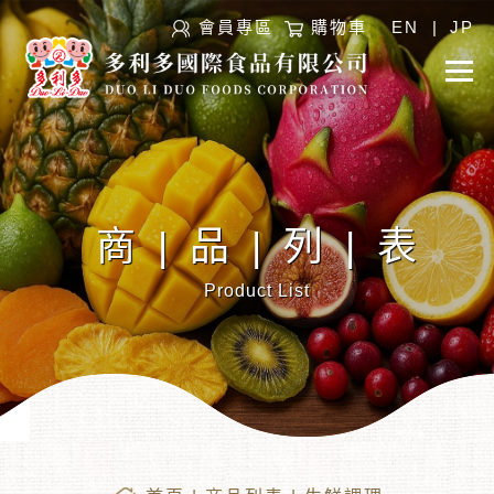
會員專區
購物車
EN
|
JP
商|品|列|表
Product List
︾