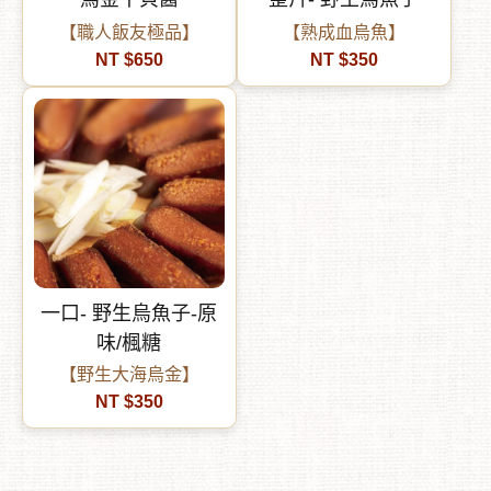
【職人飯友極品】
【熟成血烏魚】
NT $650
NT $350
一口- 野生烏魚子-原
味/楓糖
【野生大海烏金】
NT $350