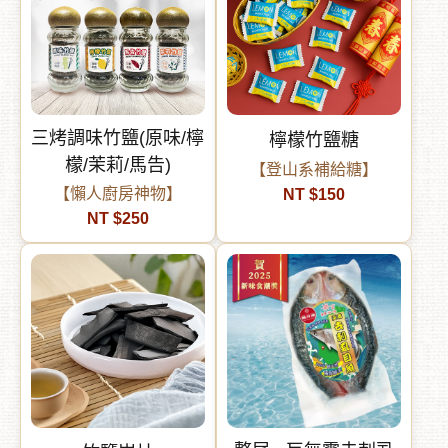
三烤調味竹鹽(原味/檸
檸檬竹鹽糖
檬/茉莉/馬告)
【登山系補給糖】
【懶人廚房神物】
NT $150
NT $250