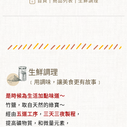
首頁
|
商品列表
| 生鮮調理
生鮮調理
︾
﹝用調味，讓美食更有故事﹞
是時候為生活加點味道～
竹鹽，取自天然的綠寶～
經由
五道工序
，
三天三夜製程
，
提高礦物質，和微量元素，