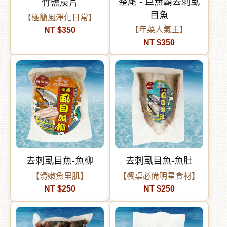
整尾 - 巨無霸去刺虱
竹鹽炭片
目魚
【極簡風淨化日常】
【年菜人氣王】
NT $350
NT $350
去刺虱目魚-魚柳
去刺虱目魚-魚肚
【滑嫩魚里肌】
【餐桌必備明星食材】
NT $250
NT $250