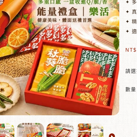
✦ 
✦ 
✦ 
✦ 
NT
請選
數量