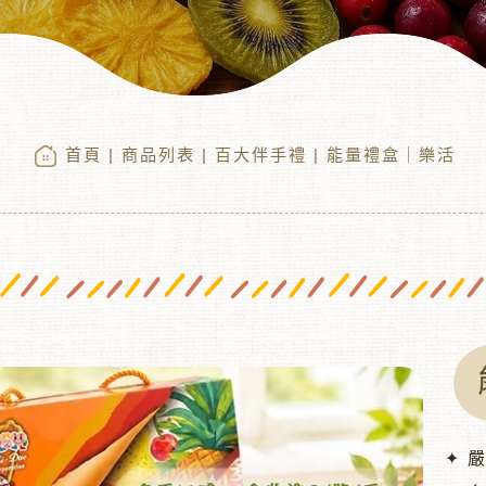
首頁
|
商品列表
|
百大伴手禮
| 能量禮盒｜樂活
✦ 