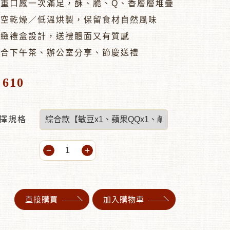
多重口感一次滿足，酥、脆、Q、香層層堆疊
真空乾燥／低溫烘製，保留食材自然風味
精緻禮盒設計，送禮體面又有質感
適合下午茶、辦公室分享、節慶送禮
610
$
擇規格
直接購買
加入購物車