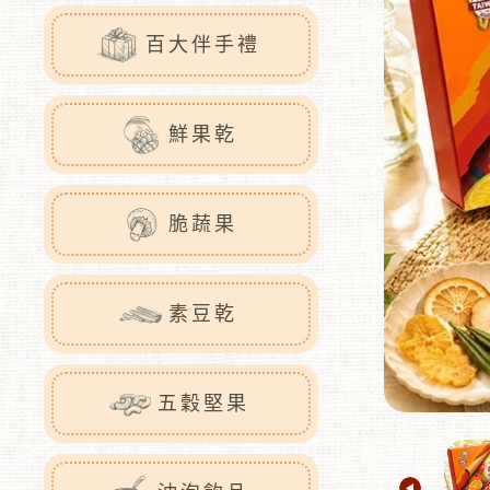
百大伴手禮
鮮果乾
脆蔬果
素豆乾
五穀堅果