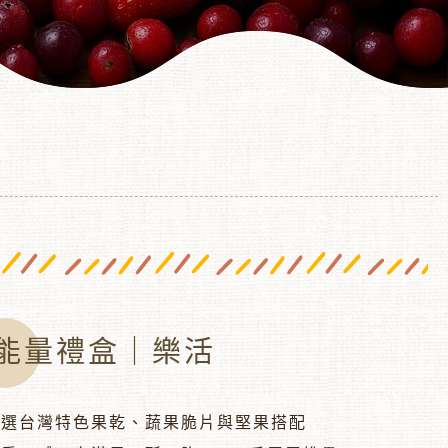
能量禮盒｜樂活
嚴選台灣特色果乾、蔬果脆片與堅果搭配