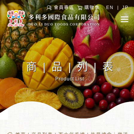
會員專區
購物車
EN
|
JP
商|品|列|表
Product List
︾