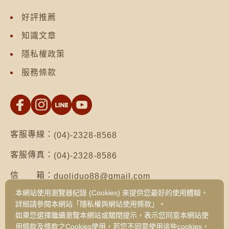
好評推薦
知識文章
隱私權政策
服務條款
客服專線：
(04)-2328-8568
客服傳真：
(04)-2328-8586
信 箱：
duoliduo88@gmail.com
本網站使用瀏覽器紀錄 (Cookies) 來提供您最好的使用體驗，
地 址：
台南市仁德區保安路二段552號（台南總公
詳細請參閱本網站「隱私權與網站使用條款」。
司）
如果您選擇繼續瀏覽本網站或關閉提示，表示您同意本網站使
台中市西區健行路1049號3樓之19（台中
用條款及條款之Cookies使用，若您不同意使用這些cookies，
旗艦門市）