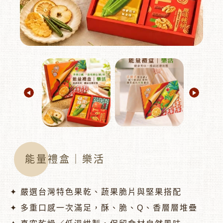
︾
能量禮盒｜樂活
✦ 嚴選台灣特色果乾、蔬果脆片與堅果搭配
✦ 多重口感一次滿足，酥、脆、Q、香層層堆疊