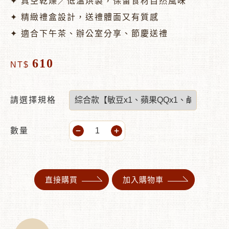
✦ 真空乾燥／低溫烘製，保留食材自然風味
✦ 精緻禮盒設計，送禮體面又有質感
✦ 適合下午茶、辦公室分享、節慶送禮
610
NT$
請選擇規格
數量
直接購買
加入購物車