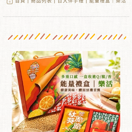
首頁
|
商品列表
|
百大伴手禮
| 能量禮盒｜樂活
︾