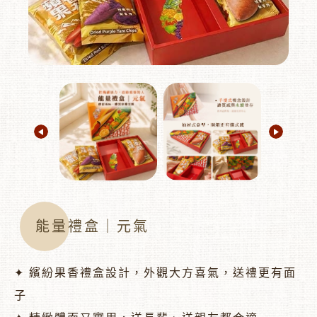
︾
能量禮盒｜元氣
✦ 繽紛果香禮盒設計，外觀大方喜氣，送禮更有面
子