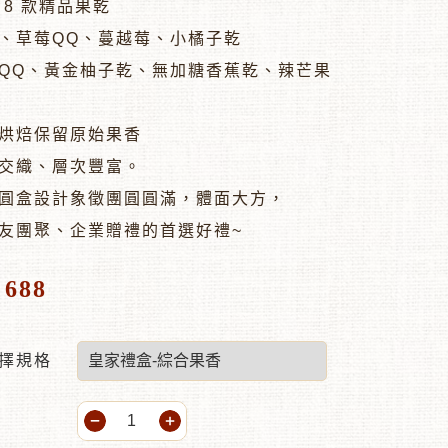
 8 款精品果乾
、草莓QQ、蔓越莓、小橘子乾
QQ、黃金柚子乾、無加糖香蕉乾、辣芒果
烘焙保留原始果香
交織、層次豐富。
圓盒設計象徵團圓圓滿，體面大方，
友團聚、企業贈禮的首選好禮~
688
$
擇規格