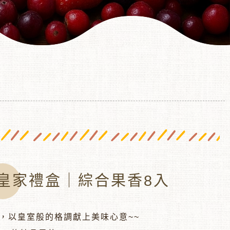
皇家禮盒｜綜合果香8入
，以皇室般的格調獻上美味心意~~