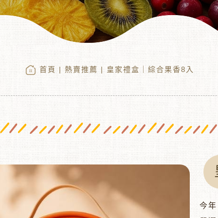
首頁
|
熱賣推薦
| 皇家禮盒｜綜合果香8入
今年