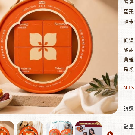
嚴選
蜜棗
蘋果
低溫
酸甜
典雅
是親
NT
請選
數量