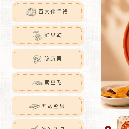
百大伴手禮
鮮果乾
脆蔬果
素豆乾
五穀堅果