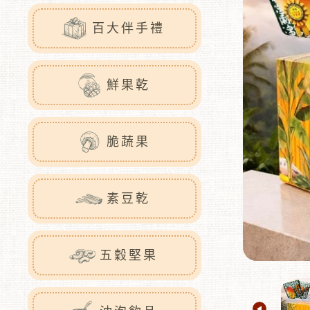
百大伴手禮
鮮果乾
脆蔬果
素豆乾
五穀堅果