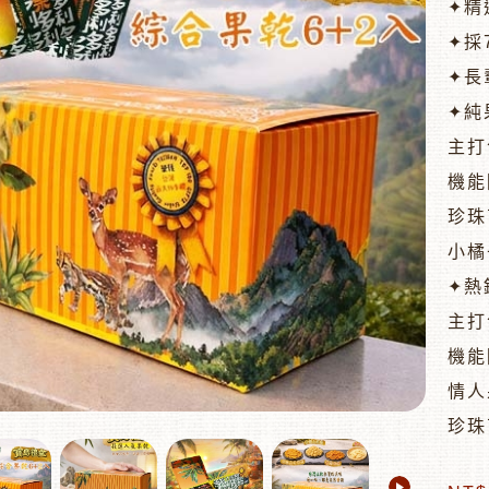
✦精
✦採
✦長
✦純
主打
機能
珍珠
小橘
✦熱
主打
機能
情人
珍珠