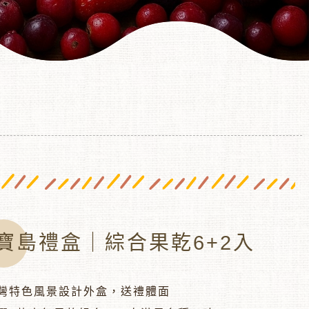
寶島禮盒｜綜合果乾6+2入
灣特色風景設計外盒，送禮體面