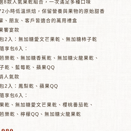
選8款人氣果乾組合，一次滿足多種口味
72小時低溫烘焙，保留營養與果物的原始甜香
輩、朋友、客戶皆適合的萬用禮盒
果饗宴款
包2入：無加糖愛文芒果乾、無加糖柿子乾
隨享包6入：
芭樂乾、無加糖香蕉乾、無加糖火龍果乾、
子乾、藍莓乾、蘋果QQ
銷人氣款
包2入：鳳梨乾、蘋果QQ
隨享包6入：
果乾、無加糖愛文芒果乾、櫻桃番茄乾、
芭樂乾、檸檬QQ、無加糖火龍果乾