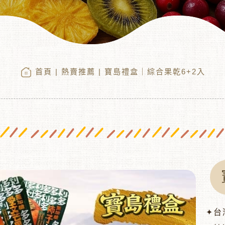
首頁
|
熱賣推薦
| 寶島禮盒｜綜合果乾6+2入
✦台