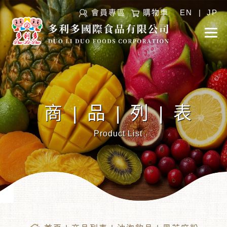
會員專區
購物車
EN
|
JP
商|品|列|表
Product List
︾