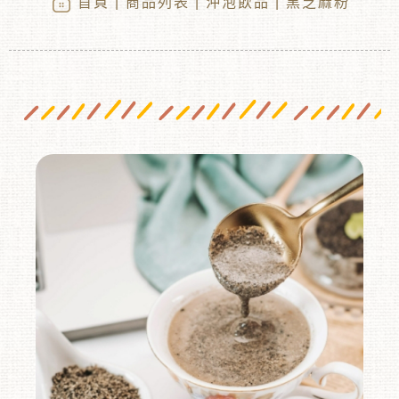
首頁
|
商品列表
|
沖泡飲品
| 黑芝麻粉
︾