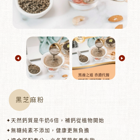
︾
黑芝麻粉
✦天然鈣質是牛奶6倍，補鈣從植物開始
✦無糖純素不添加，健康更無負擔