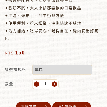
✦適合搭配春分、立冬等節氣養生飲
✦香濃不膩，大人小孩都喜歡的日常飲品
✦沖泡、做布丁、加牛奶都方便
✦使用便利，粉末細緻、沖泡快速不結塊
✦活力補給，吃得安心、喝得自在，從內養出好氣
色
150
NT$
請選擇規格
數量
直接購買
加入購物車