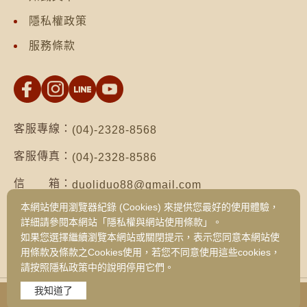
隱私權政策
服務條款
客服專線：
(04)-2328-8568
客服傳真：
(04)-2328-8586
信 箱：
duoliduo88@gmail.com
本網站使用瀏覽器紀錄 (Cookies) 來提供您最好的使用體驗，
地 址：
台南市仁德區保安路二段552號（台南總公
詳細請參閱本網站「隱私權與網站使用條款」。
司）
如果您選擇繼續瀏覽本網站或關閉提示，表示您同意本網站使
台中市西區健行路1049號3樓之19（台中
用條款及條款之Cookies使用，若您不同意使用這些cookies，
旗艦門市）
請按照隱私政策中的說明停用它們。
我知道了
Copyright © 2026 DUO LI DUO FOODS CORPORATION