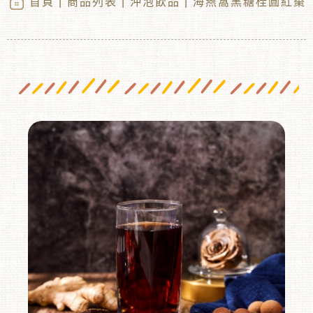
首頁
|
商品列表
|
沖泡飲品
| 海燕窩黑糖桂圓紅棗
︾