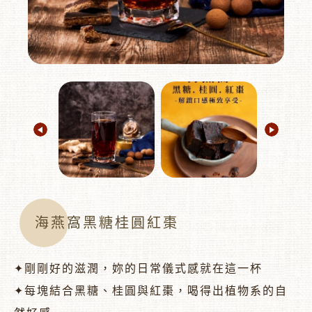
︾
海燕窩黑糖桂圓紅棗
✦剛剛好的滋潤，妳的日常儀式感就在這一杯
✦每塊結合黑糖、桂圓與紅棗，喝得出植物系的自