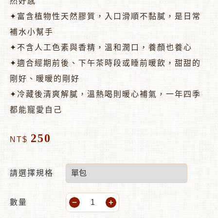
然好感
✦富含植物性天然膠質，入口滑順不黏膩，是日常
補水小幫手
✦不含人工色素與香精，溫和潤口，養顏也養心
✦適合經期前後、下午茶時段或睡前暖飲，甜甜的
剛好、暖暖的剛好
✦冷藏後清爽解膩，溫熱喝則暖心補氣，一年四季
都能寵愛自己
250
NT$
請選擇規格
數量