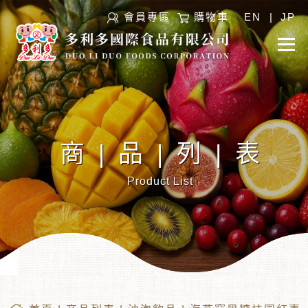
會員專區
購物車
EN
|
JP
商|品|列|表
Product List
︾