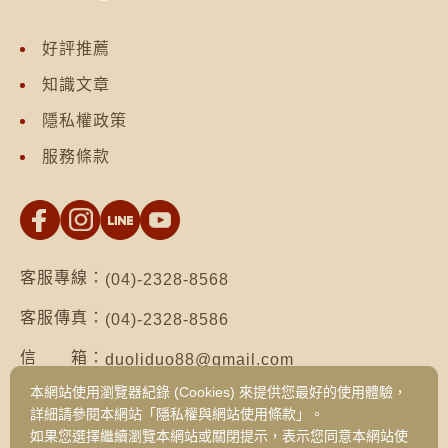
好評推薦
知識文章
隱私權政策
服務條款
客服專線：
(04)-2328-8568
客服傳真：
(04)-2328-8586
信 箱：
duoliduo88@gmail.com
本網站使用瀏覽器紀錄 (Cookies) 來提供您最好的使用體驗，
地 址：
台南市仁德區保安路二段552號（台南總公
詳細請參閱本網站「隱私權與網站使用條款」。
司）
如果您選擇繼續瀏覽本網站或關閉提示，表示您同意本網站使
台中市西區健行路1049號3樓之19（台中