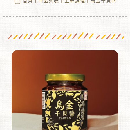
首頁
|
商品列表
|
生鮮調理
| 烏金干貝醬
︾