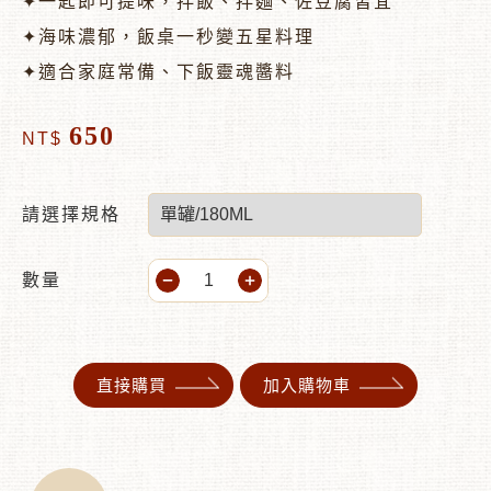
✦一匙即可提味，拌飯、拌麵、佐豆腐皆宜
✦海味濃郁，飯桌一秒變五星料理
✦適合家庭常備、下飯靈魂醬料
650
NT$
請選擇規格
數量
直接購買
加入購物車