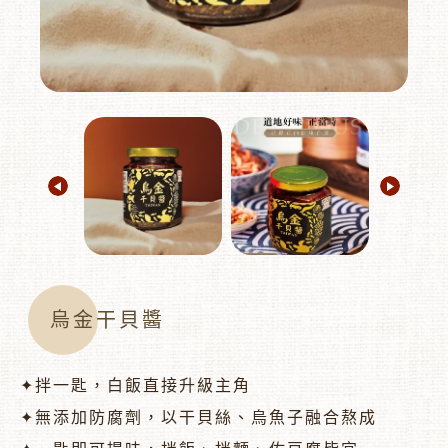
︾
烏金干貝醬
✦拌一匙，白飯直接升級主角
✦無添加防腐劑，以干貝絲、烏魚子融合熬成