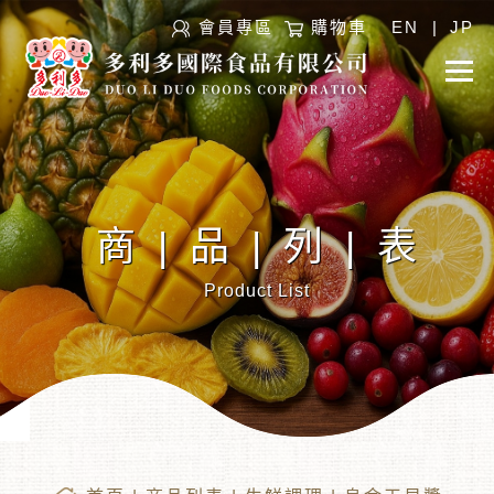
會員專區
購物車
EN
|
JP
商|品|列|表
Product List
︾