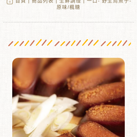
首頁
|
商品列表
|
生鮮調理
| 一口- 野生烏魚子-
原味/楓糖
︾