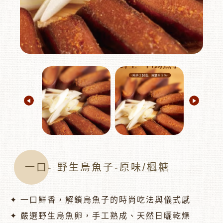
︾
一口- 野生烏魚子-原味/楓糖
✦ 一口鮮香，解鎖烏魚子的時尚吃法與儀式感
✦ 嚴選野生烏魚卵，手工熟成、天然日曬乾燥