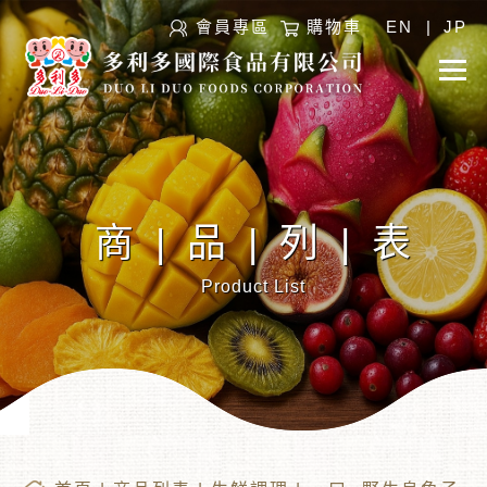
會員專區
購物車
EN
|
JP
商|品|列|表
Product List
︾