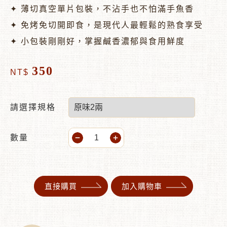
✦ 薄切真空單片包裝，不沾手也不怕滿手魚香
✦ 免烤免切開即食，是現代人最輕鬆的熟食享受
✦ 小包裝剛剛好，掌握鹹香濃郁與食用鮮度
350
NT$
請選擇規格
數量
直接購買
加入購物車