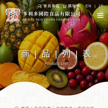
會員專區
購物車
EN
|
JP
商|品|列|表
Product List
︾