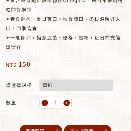
✦富含膳食纖維與植物性Omega-3，是日常營養補
給的好選擇
✦春食輕盈、夏日爽口、秋食潤口、冬日溫暖好入
口，四季皆宜
✦一匙即沖，搭配豆漿、優格、穀粉，每日補充簡
單實在
150
NT$
請選擇規格
數量
直接購買
加入購物車