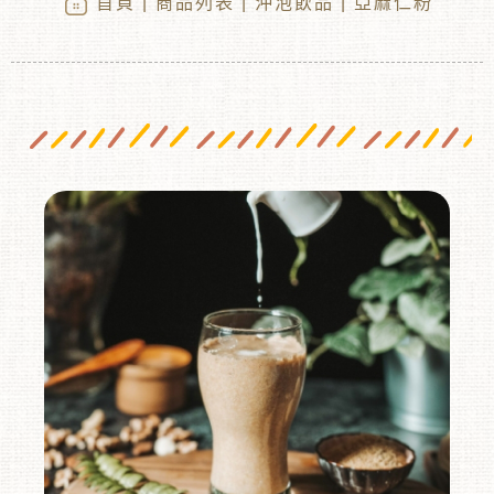
首頁
|
商品列表
|
沖泡飲品
| 亞麻仁粉
︾