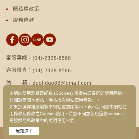
隱私權政策
服務條款
客服專線：
(04)-2328-8568
客服傳真：
(04)-2328-8586
信 箱：
duoliduo88@gmail.com
本網站使用瀏覽器紀錄 (Cookies) 來提供您最好的使用體驗，
地 址：
台南市仁德區保安路二段552號（台南總公
詳細請參閱本網站「隱私權與網站使用條款」。
司）
如果您選擇繼續瀏覽本網站或關閉提示，表示您同意本網站使
台中市西區健行路1049號3樓之19（台中
用條款及條款之Cookies使用，若您不同意使用這些cookies，
旗艦門市）
請按照隱私政策中的說明停用它們。
我知道了
Copyright © 2026 DUO LI DUO FOODS CORPORATION