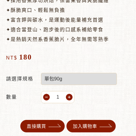
✦採用香蕉厚切烘焙，保留果香與爽脆纖維
✦酥脆爽口、輕鬆無負擔
✦富含鉀與碳水，是運動後能量補充首選
✦適合當登山、跑步後的口感系補給零食
✦是熱銷天然系香蕉脆片，全年無需等熟季
180
NT$
請選擇規格
數量
直接購買
加入購物車