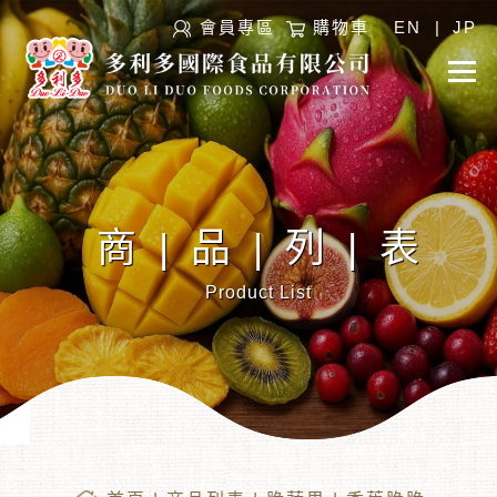
會員專區
購物車
EN
|
JP
商|品|列|表
Product List
︾