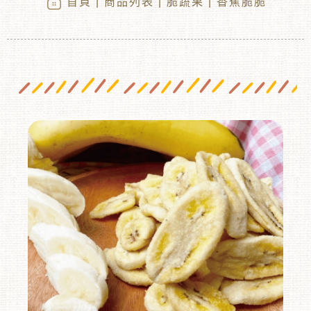
首頁
|
商品列表
|
脆蔬果
| 香蕉脆脆
︾