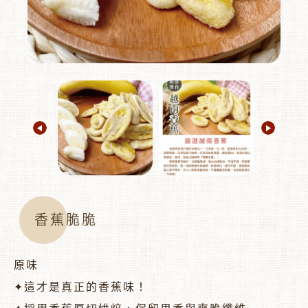
︾
香蕉脆脆
原味
✦這才是真正的香蕉味！