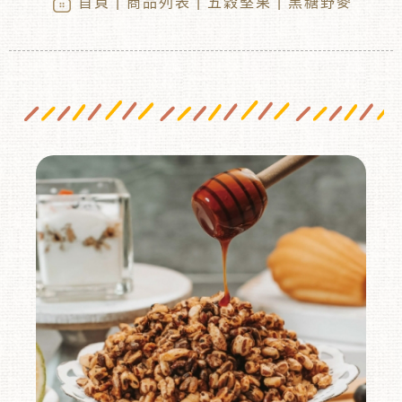
首頁
|
商品列表
|
五穀堅果
| 黑糖野麥
︾