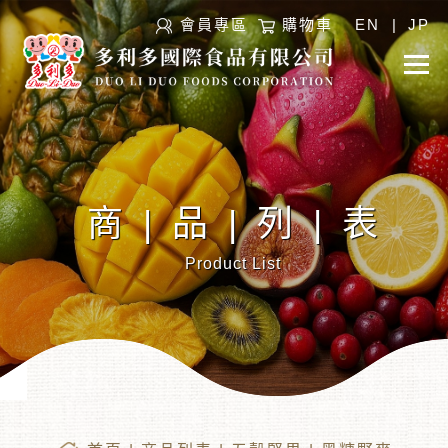
會員專區
購物車
EN
|
JP
商|品|列|表
Product List
︾