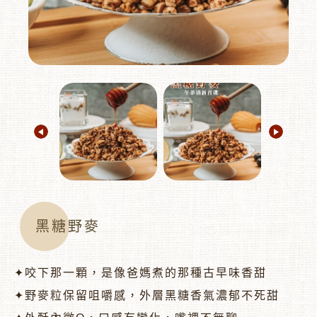
︾
黑糖野麥
✦咬下那一顆，是像爸媽煮的那種古早味香甜
✦野麥粒保留咀嚼感，外層黑糖香氣濃郁不死甜