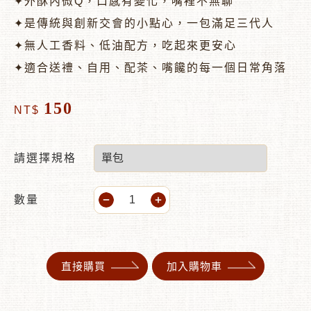
✦外酥內微Q，口感有變化，嘴裡不無聊
✦是傳統與創新交會的小點心，一包滿足三代人
✦無人工香料、低油配方，吃起來更安心
✦適合送禮、自用、配茶、嘴饞的每一個日常角落
150
NT$
請選擇規格
數量
直接購買
加入購物車