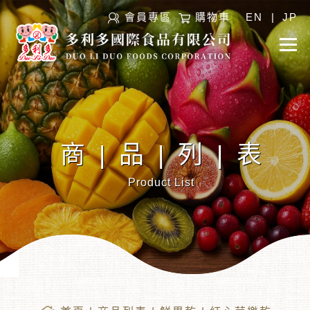
會員專區
購物車
EN
|
JP
商|品|列|表
Product List
︾