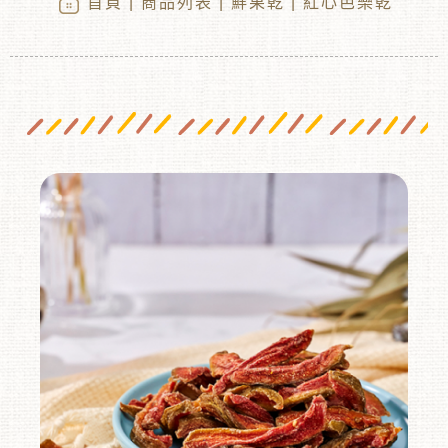
首頁
|
商品列表
|
鮮果乾
| 紅心芭樂乾
︾