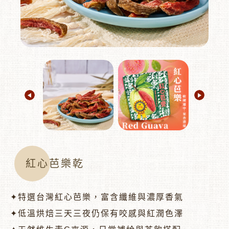
︾
紅心芭樂乾
✦特選台灣紅心芭樂，富含纖維與濃厚香氣
✦低溫烘焙三天三夜仍保有咬感與紅潤色澤