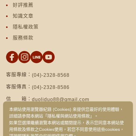
好評推薦
知識文章
隱私權政策
服務條款
客服專線：
(04)-2328-8568
客服傳真：
(04)-2328-8586
信 箱：
duoliduo88@gmail.com
本網站使用瀏覽器紀錄 (Cookies) 來提供您最好的使用體驗，
地 址：
台南市仁德區保安路二段552號（台南總公
詳細請參閱本網站「隱私權與網站使用條款」。
司）
如果您選擇繼續瀏覽本網站或關閉提示，表示您同意本網站使
台中市西區健行路1049號3樓之19（台中
用條款及條款之Cookies使用，若您不同意使用這些cookies，
旗艦門市）