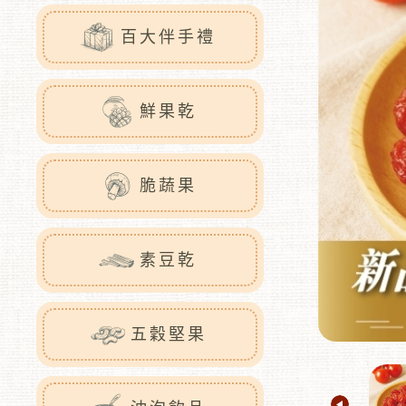
百大伴手禮
鮮果乾
脆蔬果
素豆乾
五穀堅果