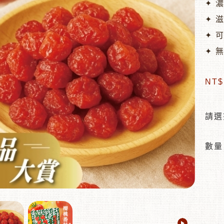
✦ 
✦ 
✦ 
✦ 
NT
請選
數量