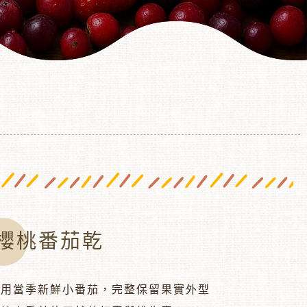
櫻桃番茄乾
選用當季新鮮小番茄，完整保留果實外型