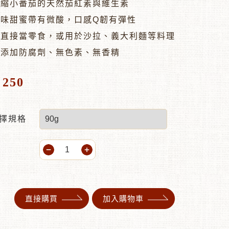
濃縮小番茄的天然茄紅素與維生素
滋味甜蜜帶有微酸，口感Q韌有彈性
可直接當零食，或用於沙拉、義大利麵等料理
無添加防腐劑、無色素、無香精
250
$
擇規格
直接購買
加入購物車