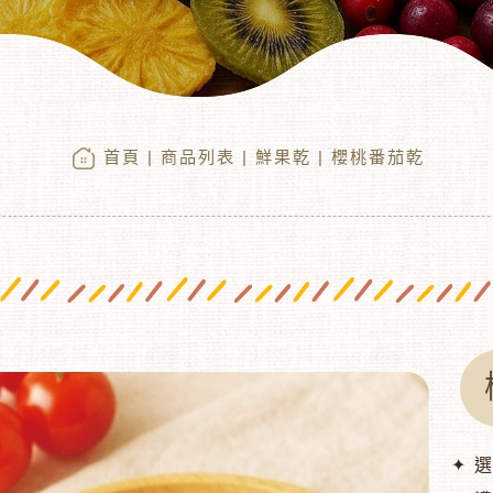
首頁
|
商品列表
|
鮮果乾
| 櫻桃番茄乾
✦ 