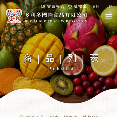
會員專區
購物車
EN
|
JP
商|品|列|表
Product List
︾