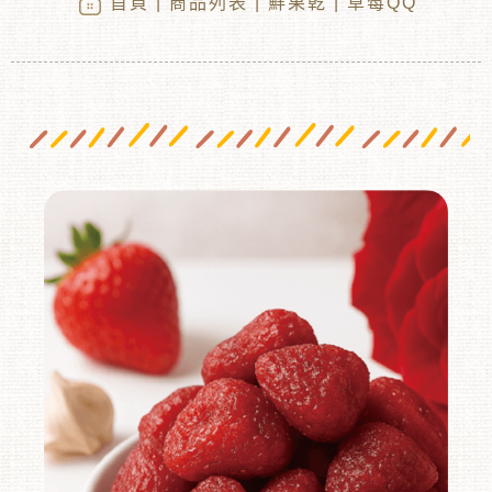
首頁
|
商品列表
|
鮮果乾
| 草莓QQ
︾