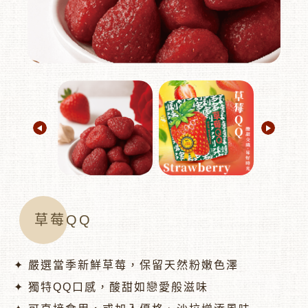
︾
草莓QQ
✦ 嚴選當季新鮮草莓，保留天然粉嫩色澤
✦ 獨特QQ口感，酸甜如戀愛般滋味