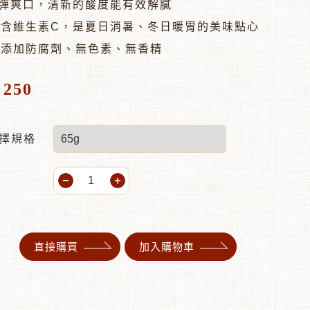
Q彈爽口，清新的酸度能有效解膩
富含維生素C，是夏日消暑、冬日暖胃的美味點心
無添加防腐劑、無色素、無香精
250
$
擇規格
直接購買
加入購物車