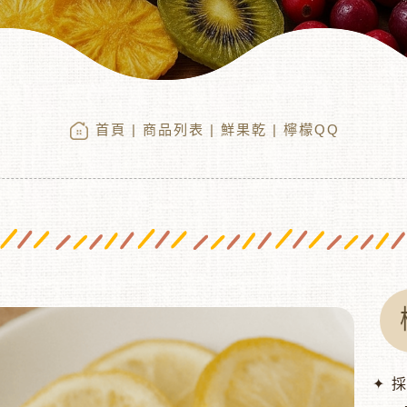
首頁
|
商品列表
|
鮮果乾
| 檸檬QQ
✦ 