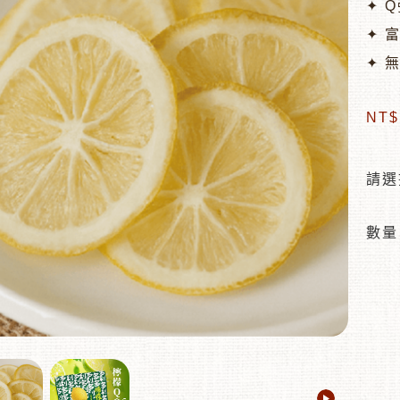
✦ 
✦ 
✦ 
NT
請選
數量