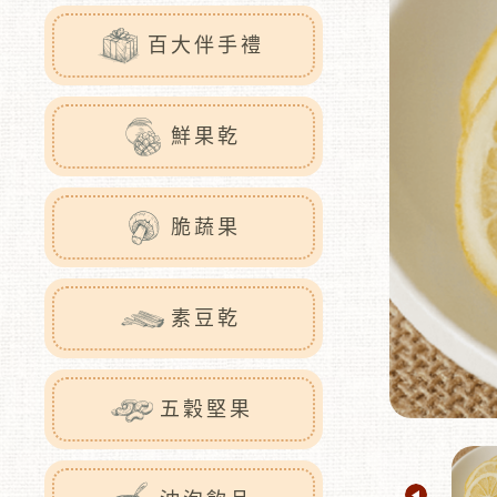
百大伴手禮
鮮果乾
脆蔬果
素豆乾
五穀堅果