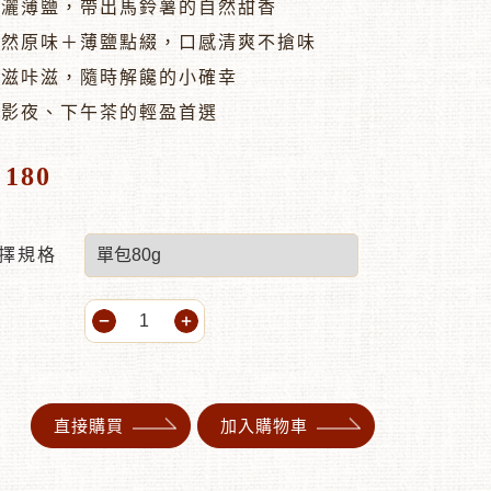
輕灑薄鹽，帶出馬鈴薯的自然甜香
天然原味＋薄鹽點綴，口感清爽不搶味
咔滋咔滋，隨時解饞的小確幸
電影夜、下午茶的輕盈首選
180
$
擇規格
直接購買
加入購物車