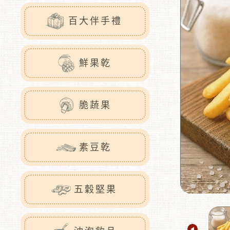
百大伴手禮
鮮果乾
脆蔬果
素豆乾
五穀堅果