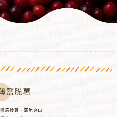
薄鹽脆薯
嚴選馬鈴薯，薄脆爽口