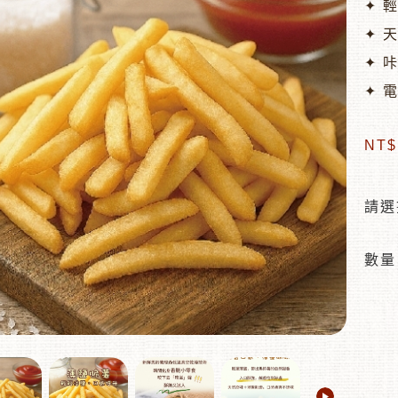
✦ 
✦ 
✦ 
✦ 
NT
請選
數量