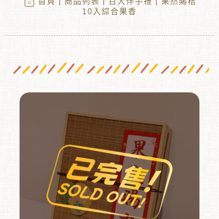
首頁
|
商品列表
|
百大伴手禮
| 果然賜桔
10入綜合果香
︾