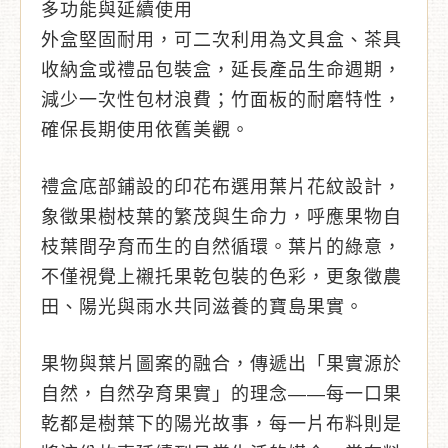
多功能與延續使用
外盒堅固耐用，可二次利用為文具盒、茶具
收納盒或禮品包裝盒，延長產品生命週期，
減少一次性包材浪費；竹面板的耐磨特性，
確保長期使用依舊美觀。
禮盒底部鋪設的印花布選用葉片花紋設計，
象徵果樹枝葉的繁茂與生命力，呼應果物自
枝葉間孕育而生的自然循環。葉片的綠意，
不僅視覺上襯托果乾包裝的色彩，更象徵農
田、陽光與雨水共同滋養的寶島果實。
果物與葉片圖案的融合，傳遞出「果實源於
自然，自然孕育果實」的理念——每一口果
乾都是樹葉下的陽光故事，每一片布料則是