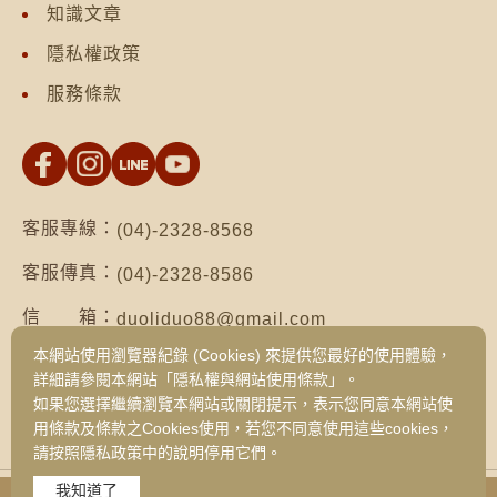
知識文章
隱私權政策
服務條款
客服專線：
(04)-2328-8568
客服傳真：
(04)-2328-8586
信 箱：
duoliduo88@gmail.com
本網站使用瀏覽器紀錄 (Cookies) 來提供您最好的使用體驗，
地 址：
台南市仁德區保安路二段552號（台南總公
詳細請參閱本網站「隱私權與網站使用條款」。
司）
如果您選擇繼續瀏覽本網站或關閉提示，表示您同意本網站使
台中市西區健行路1049號3樓之19（台中
用條款及條款之Cookies使用，若您不同意使用這些cookies，
旗艦門市）
請按照隱私政策中的說明停用它們。
我知道了