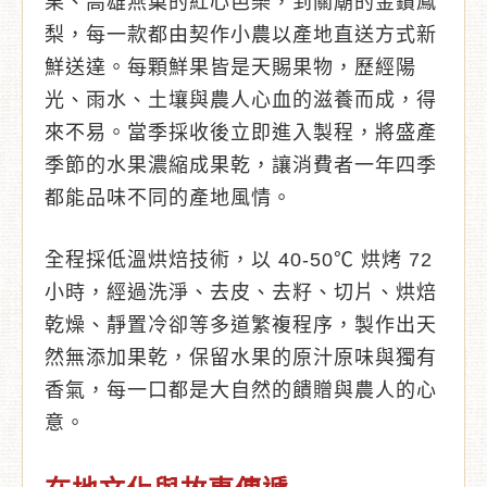
果、高雄燕巢的紅心芭樂，到關廟的金鑽鳳
梨，每一款都由契作小農以產地直送方式新
鮮送達。每顆鮮果皆是天賜果物，歷經陽
光、雨水、土壤與農人心血的滋養而成，得
來不易。當季採收後立即進入製程，將盛產
季節的水果濃縮成果乾，讓消費者一年四季
都能品味不同的產地風情。
全程採低溫烘焙技術，以 40-50℃ 烘烤 72
小時，經過洗淨、去皮、去籽、切片、烘焙
乾燥、靜置冷卻等多道繁複程序，製作出天
然無添加果乾，保留水果的原汁原味與獨有
香氣，每一口都是大自然的饋贈與農人的心
意。