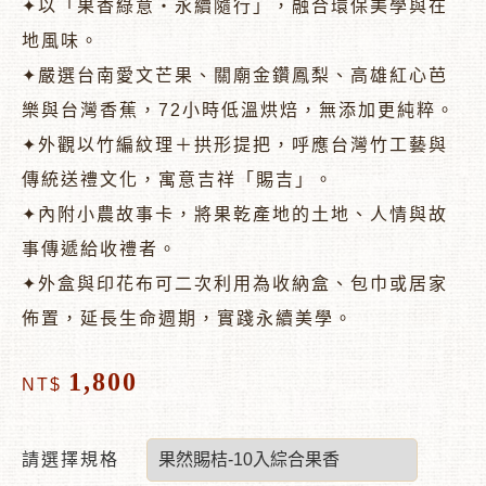
✦以「果香綠意・永續隨行」，融合環保美學與在
地風味。
✦嚴選台南愛文芒果、關廟金鑽鳳梨、高雄紅心芭
樂與台灣香蕉，72小時低溫烘焙，無添加更純粹。
✦外觀以竹編紋理＋拱形提把，呼應台灣竹工藝與
傳統送禮文化，寓意吉祥「賜吉」。
✦內附小農故事卡，將果乾產地的土地、人情與故
事傳遞給收禮者。
✦外盒與印花布可二次利用為收納盒、包巾或居家
佈置，延長生命週期，實踐永續美學。
1,800
NT$
請選擇規格