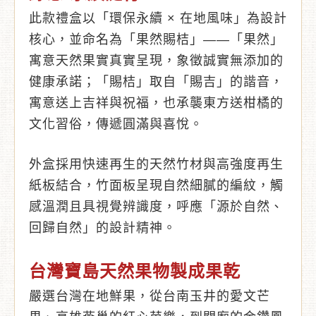
此款禮盒以「環保永續 × 在地風味」為設計
核心，並命名為「果然賜桔」——「果然」
寓意天然果實真實呈現，象徵誠實無添加的
健康承諾；「賜桔」取自「賜吉」的諧音，
寓意送上吉祥與祝福，也承襲東方送柑橘的
文化習俗，傳遞圓滿與喜悅。
外盒採用快速再生的天然竹材與高強度再生
紙板結合，竹面板呈現自然細膩的編紋，觸
感溫潤且具視覺辨識度，呼應「源於自然、
回歸自然」的設計精神。
台灣寶島天然果物製成果乾
嚴選台灣在地鮮果，從台南玉井的愛文芒