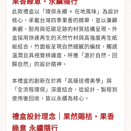
果香綠意・永續隨行
此款禮盒以「環保永續 × 在地風味」為設計
核心，承載台灣四季果香的精華，並以兼顧
美觀、耐用與低碳足跡的材質結構呈現。外
盒採用快速再生的天然竹材與高強度再生紙
板結合，竹面板呈現自然細膩的編紋，觸感
溫潤且具視覺辨識度，呼應「源於自然、回
歸自然」的設計精神。
本禮盒的創新在於將「高級送禮美學」與
「全流程環保」深度結合，從設計、製程到
使用後回收，皆以永續為核心。
禮盒設計理念｜果然賜桔・果香
綠意 永續隨行