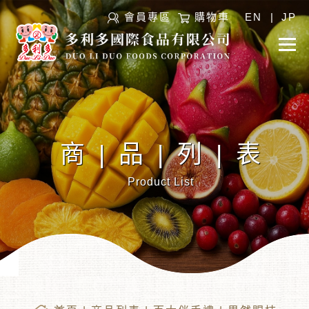
會員專區
購物車
EN
|
JP
商|品|列|表
Product List
︾