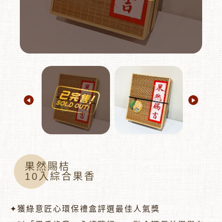
︾
果然賜桔
10入綜合果香
✦獲綠意匠心環保禮盒評選最佳人氣獎