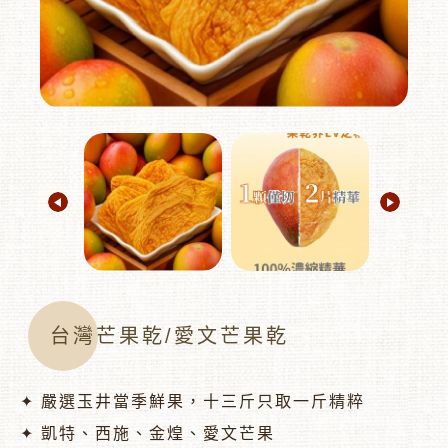
︾
台灣芒果乾/愛文芒果乾
✦ 嚴選玉井當季鮮果，十三斤只取一斤精粹
✦ 凱特、西施、金煌、愛文芒果