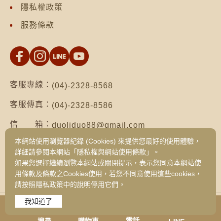
隱私權政策
服務條款
客服專線：
(04)-2328-8568
客服傳真：
(04)-2328-8586
信 箱：
duoliduo88@gmail.com
本網站使用瀏覽器紀錄 (Cookies) 來提供您最好的使用體驗，
地 址：
台南市仁德區保安路二段552號（台南總公
詳細請參閱本網站「隱私權與網站使用條款」。
司）
如果您選擇繼續瀏覽本網站或關閉提示，表示您同意本網站使
台中市西區健行路1049號3樓之19（台中
用條款及條款之Cookies使用，若您不同意使用這些cookies，
旗艦門市）
請按照隱私政策中的說明停用它們。
我知道了
Copyright © 2026 DUO LI DUO FOODS CORPORATION
All Rights Reserved. Designed By
Devisetop網頁設計
電話