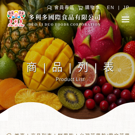
會員專區
購物車
EN
|
JP
商|品|列|表
Product List
︾