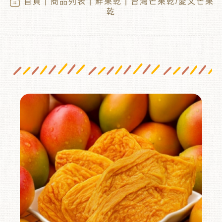
首頁
|
商品列表
|
鮮果乾
| 台灣芒果乾/愛文芒果
乾
︾