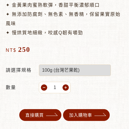
✦ 金黃果肉蜜熟軟彈，香甜平衡濃郁順口
✦ 無添加防腐劑、無色素、無香精，保留果實原始
風味
✦ 慢烘質地細緻，咬感Q韌有嚼勁
250
NT$
請選擇規格
數量
直接購買
加入購物車