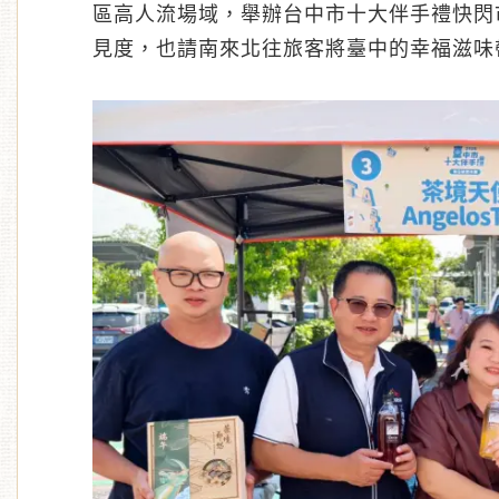
區高人流場域，舉辦台中市十大伴手禮快閃
見度，也請南來北往旅客將臺中的幸福滋味