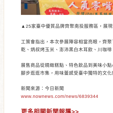
▲25家臺中優質品牌齊聚南投服務區，展
工策會指出，本次參展陣容相當亮眼，齊聚
乾、炳叔烤玉米、澎沛黑白木耳飲、川咖啡、
展售商品從精緻糕點、特色飲品到美味小點
腳步逛逛市集，用味蕾感受臺中獨特的文化
新聞來源：今日新聞
www.nownews.com/news/6839344
更多相關新聞報導>>