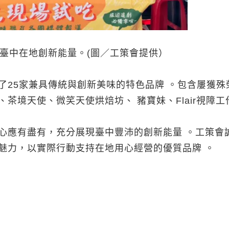
現臺中在地創新能量。(圖／工策會提供）
了25家兼具傳統與創新美味的特色品牌 。包含屢獲
茶境天使、微笑天使烘焙坊、 豬寶妹、Flair視障工
心應有盡有，充分展現臺中豐沛的創新能量 。工策會
魅力，以實際行動支持在地用心經營的優質品牌 。