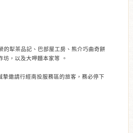
殊榮的犁茶品記、巴部屋工房、熊介巧曲奇餅
作坊，以及大呷麵本家等 。
誠摯邀請行經南投服務區的旅客，務必停下