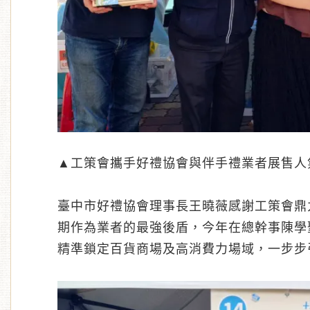
▲工策會攜手好禮協會與伴手禮業者展售人
臺中市好禮協會理事長王曉薇感謝工策會鼎
期作為業者的最強後盾，今年在總幹事陳學
精準鎖定百貨商場及高消費力場域，一步步