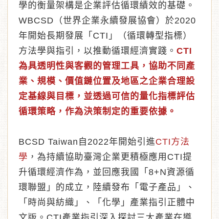
學的衡量架構是企業評估循環績效的基礎。
WBCSD（世界企業永續發展協會）於2020
年開始長期發展「CTI」（循環轉型指標）
方法學與指引，以推動循環經濟實踐。
CTI
為具透明性與客觀的管理工具，協助不同產
業、規模、價值鏈位置及地區之企業合理設
定基線與目標，並透過可信的量化指標評估
循環策略，作為決策制定的重要依據。
BCSD Taiwan自2022年開始引進
CTI方法
學
，為持續協助臺灣企業更積極應用CTI提
升循環經濟作為，並回應我國「8+N資源循
環聯盟」的成立，陸續發布「電子產品」、
「時尚與紡織」、「化學」產業指引正體中
文版。CTI產業指引深入探討三大產業在導