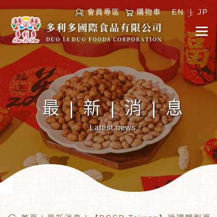
會員專區
購物車
EN
|
JP
最|新|消|息
Latest news
︾