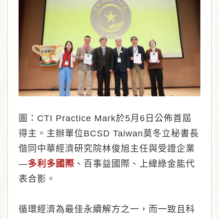
︾
圖：CTI Practice Mark於5月6日公佈首屆
得主。主辦單位BCSD Taiwan莫冬立秘書長
偕同中華經濟研究院林俊旭主任與受證企業
—
多利多國際
、百事益國際、上緯綠金能代
表合影。
循環經濟為最佳永續解方之一，而一致且科