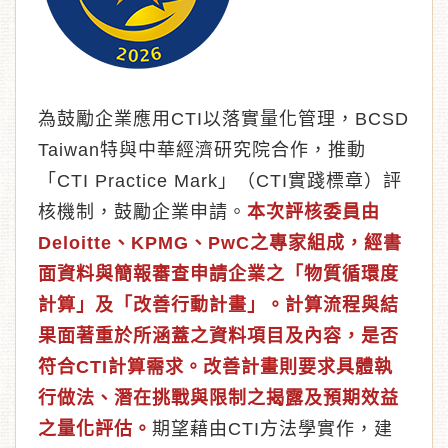
為鼓勵企業應用CTI以落實量化管理，BCSD
Taiwan特與中華經濟研究院合作，推動
「CTI Practice Mark」（CTI實踐標章）評
核機制，鼓勵企業申請。
本次評核委員由
Deloitte、KPMG、PwC之專家組成，經書
面資料與簡報審查申請企業之「物質循環度
計算」及「改善行動計畫」。計算流程與結
果面著重於所涵蓋之資料項目及內容，是否
符合CTI計算需求。改善計畫則要求具體執
行做法、潛在挑戰與限制之揭露及預期效益
之量化評估。
期望藉由CTI方法學實作，建