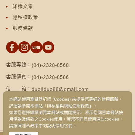
知識文章
隱私權政策
服務條款
客服專線：
(04)-2328-8568
客服傳真：
(04)-2328-8586
信 箱：
duoliduo88@gmail.com
本網站使用瀏覽器紀錄 (Cookies) 來提供您最好的使用體驗，
地 址：
台南市仁德區保安路二段552號（台南總公
詳細請參閱本網站「隱私權與網站使用條款」。
司）
如果您選擇繼續瀏覽本網站或關閉提示，表示您同意本網站使
台中市西區健行路1049號3樓之19（台中
用條款及條款之Cookies使用，若您不同意使用這些cookies，
旗艦門市）
請按照隱私政策中的說明停用它們。