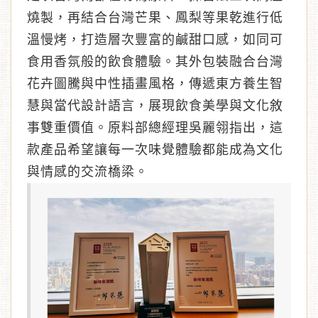
燒製，再結合台灣芒果、鳳梨等果乾進行低
溫慢烤，打造層次豐富的鹹甜口感，如同可
食用香氛般的飲食體驗。其外包裝融合台灣
花卉圖騰與中性插畫風格，傳遞東方養生智
慧與當代設計語言，展現飲食美學與文化敘
事雙重價值。原料部總經理吳麗翎指出，這
款產品希望讓每一次味覺體驗都能成為文化
與情感的交流橋梁。