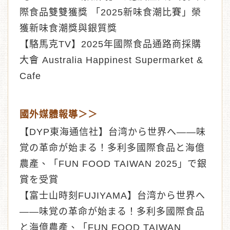
際食品雙雙獲獎 「2025新味食潮比賽」榮
獲新味食潮獎與銀質獎
【駱馬克TV】2025年國際食品通路商採購
大會 Australia Happinest Supermarket &
Cafe
國外媒體報導＞＞
【DYP東海通信社】台湾から世界へ——味
覚の革命が始まる！多利多國際食品と海億
農產、「FUN FOOD TAIWAN 2025」で銀
賞を受賞
【富士山時刻FUJIYAMA】台湾から世界へ
——味覚の革命が始まる！多利多國際食品
と海億農產、「FUN FOOD TAIWAN