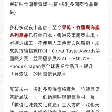
獲新味食潮銀質獎。(圖/多利多國際食品提
供)
多利多從夜市起家，至今
果乾
、
竹鹽與海產
系列產品
已行銷日本、香港及東南亞市場，
堅持少加工、不使用人工色素與防腐劑。未
來將持續挑戰iTQi、Great Taste Awards等
國際大賽，並積極參展SIAL、ANUGA、
Foodex Japan等全球專業食品展，提升
「台灣味」的國際能見度。
展望未來，多利多與海億將聚焦「竹鹽與果
乾新風味」、「低鈉調味與節氣食材」及
「數位化味覺文化資產」三大方向，深化天