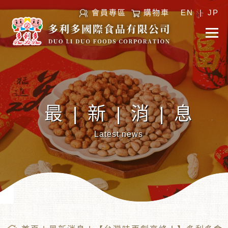
會員專區
購物車
EN
|
JP
最|新|消|息
Latest news
︾