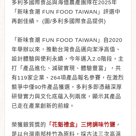
多利多國際食品與海億農產團隊在2025年
「新味食潮 FUN FOOD TAIWAN」評選中
再創佳績。 (圖/多利多國際食品提供)
「新味食潮 FUN FOOD TAIWAN」自2020
年舉辦以來，推動台灣食品邁向潔淨高值、
設計體驗與便利永續，今年邁入2.0階段，主
打「產品進化、減碳實現、體驗豐富」，共
有119家企業、264項產品報名參賽，在激烈
競爭中僅90件產品獲選，多利多即憑藉深厚
研發實力與文化底蘊入列兩席，顯示其產品
已走在產業創新的前線。
榮獲銀質獎的
「花魁禮盒」三烤調味竹鹽
，
是以台灣南部桂竹為原料，採古法三次高溫