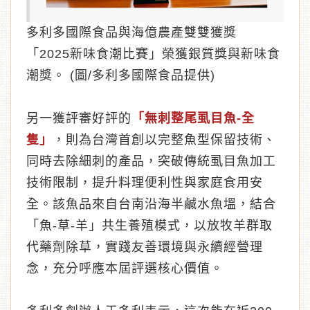
多利多國際食品與海億農產雙雙獲獎
「2025新味食潮比賽」榮獲銀質獎與新味食
潮獎。 (圖/多利多國際食品提供)
另一獲評審好評的
「無刺整尾虱目魚-全
隻」
，則為台灣首創以完整魚型保留技術、
同時去除細刺的產品，突破傳統虱目魚加工
技術限制，提升料理便利性與家庭食用安
全。該魚品來自台南沿海半鹹水魚塭，結合
「魚-草-羊」共生養殖模式，以放牧羊群取
代藥劑除草，實踐友善環境與永續經營理
念，充分呼應本屆評選核心價值。