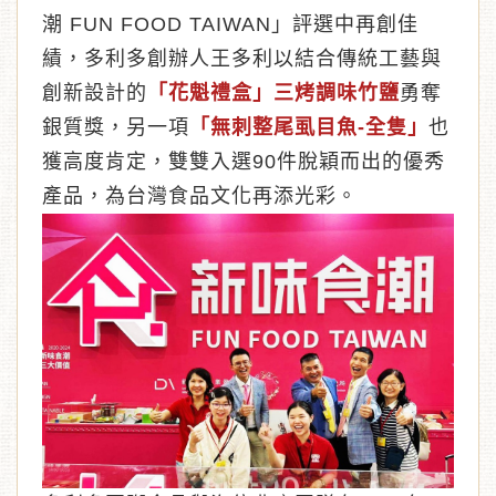
潮 FUN FOOD TAIWAN」評選中再創佳
績，多利多創辦人王多利以結合傳統工藝與
創新設計的
「花魁禮盒」三烤調味竹鹽
勇奪
銀質獎，另一項
「無刺整尾虱目魚-全隻」
也
︾
獲高度肯定，雙雙入選90件脫穎而出的優秀
產品，為台灣食品文化再添光彩。