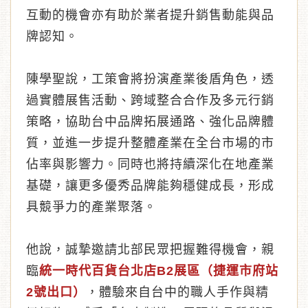
互動的機會亦有助於業者提升銷售動能與品
牌認知。
陳學聖說，工策會將扮演產業後盾角色，透
過實體展售活動、跨域整合合作及多元行銷
策略，協助台中品牌拓展通路、強化品牌體
質，並進一步提升整體產業在全台市場的市
佔率與影響力。同時也將持續深化在地產業
基礎，讓更多優秀品牌能夠穩健成長，形成
具競爭力的產業聚落。
他說，誠摯邀請北部民眾把握難得機會，親
臨
統一時代百貨台北店B2展區（捷運市府站
2號出口）
，體驗來自台中的職人手作與精