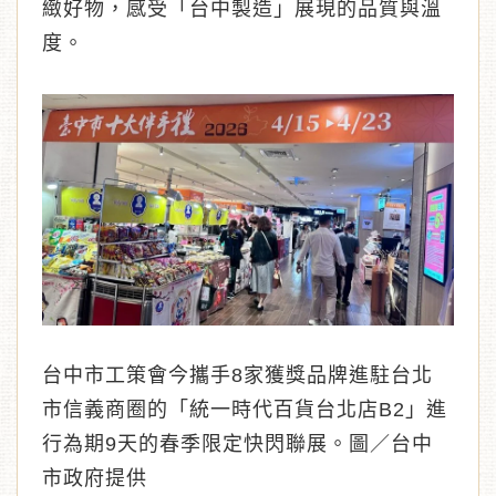
緻好物，感受「台中製造」展現的品質與溫
度。
台中市工策會今攜手8家獲獎品牌進駐台北
市信義商圈的「統一時代百貨台北店B2」進
行為期9天的春季限定快閃聯展。圖／台中
市政府提供