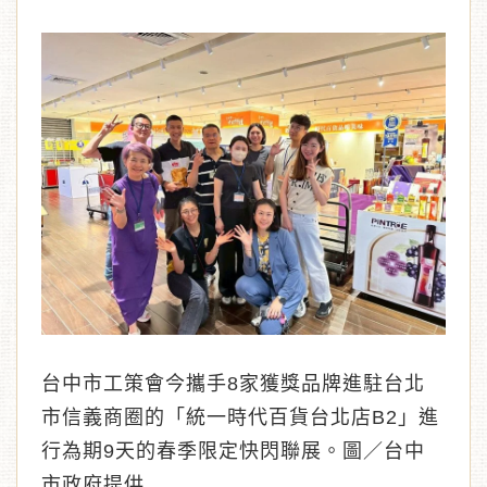
台中市工策會今攜手8家獲獎品牌進駐台北
市信義商圈的「統一時代百貨台北店B2」進
行為期9天的春季限定快閃聯展。圖／台中
市政府提供