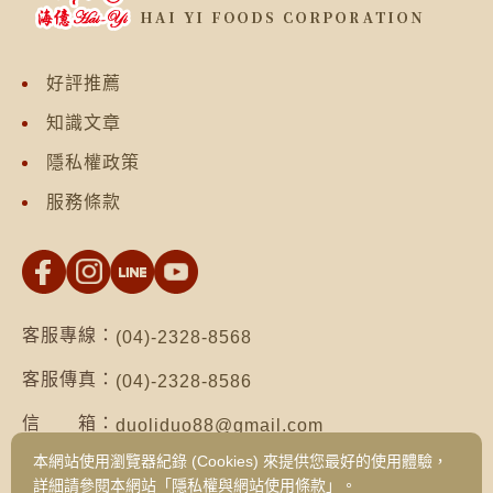
好評推薦
知識文章
隱私權政策
服務條款
客服專線：
(04)-2328-8568
客服傳真：
(04)-2328-8586
信 箱：
duoliduo88@gmail.com
本網站使用瀏覽器紀錄 (Cookies) 來提供您最好的使用體驗，
地 址：
台南市仁德區保安路二段552號（台南總公
詳細請參閱本網站「隱私權與網站使用條款」。
司）