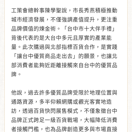
工策會總幹事陳學聖說，市長秀燕積極推動
城市經濟發展，不僅強調產值提升，更注重
品牌價值的煉金術。「台中市十大伴手禮」
背後代表的是大台中多元且厚實的產業能
量。此次購過與北部指標百貨合作，是實踐
「讓台中優質商品走出去」的願景，也讓北
部消費者能夠近距離接觸來自台中的優質品
牌。
他說，過去許多優質品牌受限於地理位置與
通路資源，多半仰賴網購或觀光客實地造
訪，透過百貨快閃展售模式，不僅象徵台中
品牌正式跨足一級百貨戰場，大幅降低消費
者接觸門檻，也為品牌創造更多與市場直接