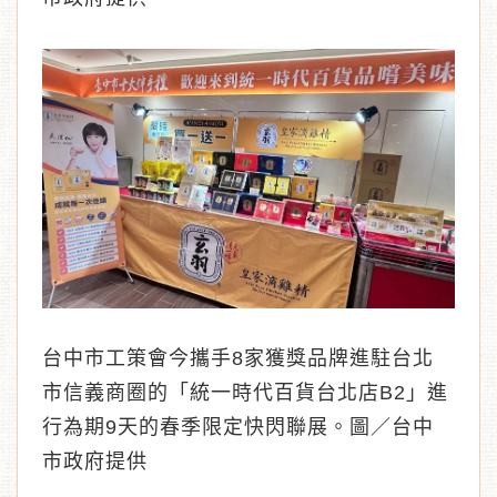
台中市工策會今攜手8家獲獎品牌進駐台北
市信義商圈的「統一時代百貨台北店B2」進
行為期9天的春季限定快閃聯展。圖／台中
市政府提供