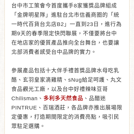
台中市工策會今首度攜手8家獲獎品牌組成
「金牌明星隊」進駐台北市信義商圈的「統
一時代百貨台北店B2」一直到23日，進行為
期9天的春季限定快閃聯展，不僅要將台中
在地店家的優質產品推向全台舞台，也要讓
北部消費者感受台中品牌的實力。
參展產品包括十大伴手禮首獎品牌水母吃乳
酪、玄羽皇家滴雞精、sNug給足呵護、丸文
食品觀光工廠，以及台中好禮辣味豆哥
Chilisman、
多利多天然食品
、品醋迷
PINTRUE、百瑞酒莊，各品牌亦推出展場限
定優惠，打造期間限定的消費亮點，吸引民
眾駐足選購。