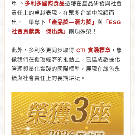
單 。
多利多國際食品
憑藉在產品研發與社會
責任上的卓越表現，在眾多企業中脫穎而
出，一舉奪下
「產品獎—潛力獎」
與
「ESG
社會貢獻獎—傑出獎」
兩項殊榮！
此外，多利多更同步取得
CTI 實踐標章
，象
徵我們在循環經濟的推動上，已達成數據化
管理與量化實踐的國際標準，展現在綠色永
續與社會責任上的長期耕耘。