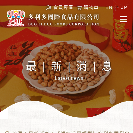
會員專區
購物車
EN
|
JP
最|新|消|息
Latest news
︾