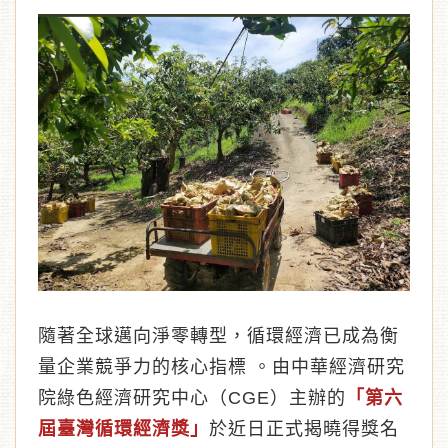
︾
隨著全球邁向淨零轉型，循環經濟已成為衡
量企業競爭力的核心指標 。由中華經濟研究
院綠色經濟研究中心（CGE）主辦的
「第六
屆臺灣循環經濟獎」
於近日正式揭曉得獎名