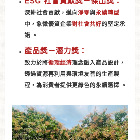
ESG 社會貢獻獎－傑出獎：
深耕社會貢獻，邁向
淨零
與
永續轉型
中，象徵優質企業
對社會共好
的堅定承
諾 。
產品獎－潛力獎：
致力於將
循環經濟
理念融入產品設計，
透過資源再利用與環境友善的生產製
程，為消費者提供更綠色的永續選擇 。