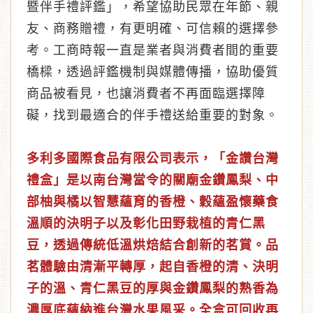
暨伴手禮評鑑」，希望協助民眾在年節、親
友、商務贈禮，有更明確、可信賴的選擇參
考。工商時報一直是業者與消費者間的重要
橋樑，透過評鑑機制與媒體傳播，協助優質
商品被看見，也讓消費者不再面臨選擇障
礙，找到最適合的伴手禮送給重要的對象。
多利多國際食品有限公司表示，「金讚台灣
禮盒」是以南台灣當令的關廟金鑽鳳梨、中
部柚與橘以智慧蘊育的香橙、穀蘊盈懷藥食
溫順的決明子以及彰化田野栽植的青仁黑
豆，透過傳統低溫烘焙結合創新的茗賞。品
茗體驗由清漸平轉厚，起自香橙的清、決明
子的溫、青仁黑豆的厚與金鑽鳳梨的熟香為
濃厚底蘊納進台灣水果風采。全盒可回收再