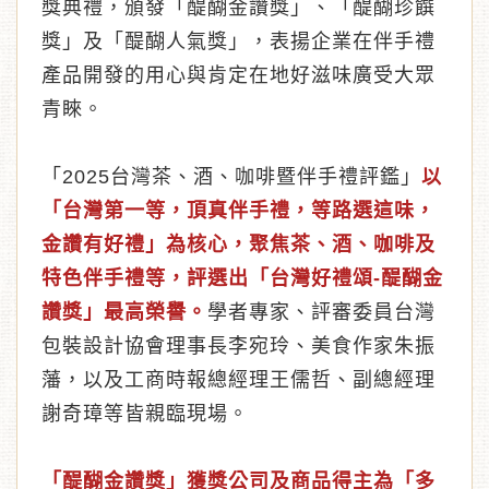
獎典禮，頒發「醍醐金讚獎」、「醍醐珍饌
獎」及「醍醐人氣獎」，表揚企業在伴手禮
產品開發的用心與肯定在地好滋味廣受大眾
青睞。
「2025台灣茶、酒、咖啡暨伴手禮評鑑」
以
「台灣第一等，頂真伴手禮，等路選這味，
金讚有好禮」為核心，聚焦茶、酒、咖啡及
特色伴手禮等，評選出「台灣好禮頌-醍醐金
讚獎」最高榮譽。
學者專家、評審委員台灣
包裝設計協會理事長李宛玲、美食作家朱振
藩，以及工商時報總經理王儒哲、副總經理
謝奇璋等皆親臨現場。
「醍醐金讚獎」獲獎公司及商品得主為「多