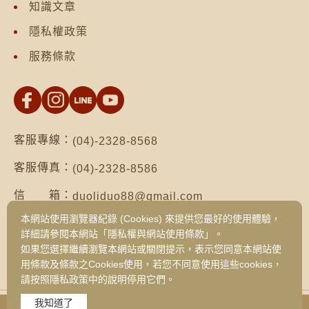
知識文章
隱私權政策
服務條款
客服專線：
(04)-2328-8568
客服傳真：
(04)-2328-8586
信 箱：
duoliduo88@gmail.com
本網站使用瀏覽器紀錄 (Cookies) 來提供您最好的使用體驗，
地 址：
台南市仁德區保安路二段552號（台南總公
詳細請參閱本網站「隱私權與網站使用條款」。
司）
如果您選擇繼續瀏覽本網站或關閉提示，表示您同意本網站使
台中市西區健行路1049號3樓之19（台中
用條款及條款之Cookies使用，若您不同意使用這些cookies，
旗艦門市）
請按照隱私政策中的說明停用它們。
我知道了