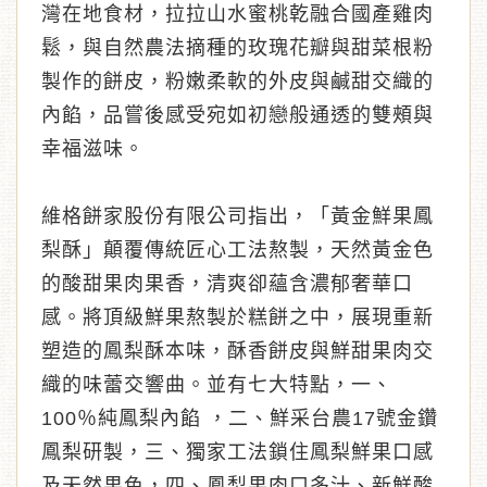
灣在地食材，拉拉山水蜜桃乾融合國產雞肉
鬆，與自然農法摘種的玫瑰花瓣與甜菜根粉
製作的餅皮，粉嫩柔軟的外皮與鹹甜交織的
內餡，品嘗後感受宛如初戀般通透的雙頰與
幸福滋味。
維格餅家股份有限公司指出，「黃金鮮果鳳
梨酥」顛覆傳統匠心工法熬製，天然黃金色
的酸甜果肉果香，清爽卻蘊含濃郁奢華口
感。將頂級鮮果熬製於糕餅之中，展現重新
塑造的鳳梨酥本味，酥香餅皮與鮮甜果肉交
織的味蕾交響曲。並有七大特點，一、
100％純鳳梨內餡 ，二、鮮采台農17號金鑽
鳳梨研製，三、獨家工法鎖住鳳梨鮮果口感
及天然果色，四、鳳梨果肉口多汁、新鮮酸