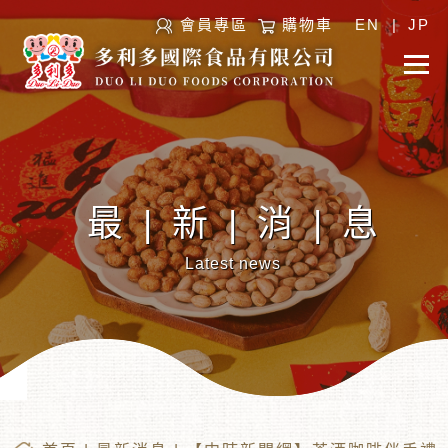
會員專區
購物車
EN
|
JP
最|新|消|息
Latest news
︾