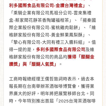
利多國際食品有限公司-金讚台灣禮盒」
、
「乘騎企業有限公司馬祖分公司-雲來集禮
盒-蔡家閎花靜茶香陶罐福柑茶」、「揚秦國
際企業股份有限公司-蜜桃雞肉鬆餅」、「維
格餅家股份有限公司-黃金鮮果鳳梨酥」、
「摯心有限公司-大同有禮三入醬料組」。值
得一提的是，
多利多國際食品有限公司
及維
格餅家股份有限公司的商品均
獲得「醍醐金
讚獎」與「醍醐人氣獎」
。
工商時報總經理王儒哲致詞時表示，過去本
報長期在台南舉辦茶酒咖啡博覽會，獲得業
界廣大的好評，明年將把展覽移師台北。同
時，今年特別推出首屆「2025台灣茶酒咖啡