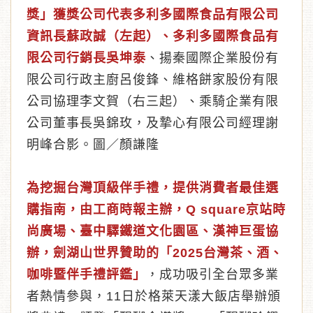
獎」獲獎公司代表多利多國際食品有限公司
資訊長蘇政誠（左起）、多利多國際食品有
限公司行銷長吳坤泰
、揚秦國際企業股份有
限公司行政主廚呂俊鋒、維格餅家股份有限
公司協理李文賀（右三起）、乘騎企業有限
公司董事長吳錦玫，及摯心有限公司經理謝
明峰合影。圖／顏謙隆
為挖掘台灣頂級伴手禮，提供消費者最佳選
購指南，由工商時報主辦，Q square京站時
尚廣場、臺中驛鐵道文化園區、漢神巨蛋協
辦，劍湖山世界贊助的「2025台灣茶、酒、
咖啡暨伴手禮評鑑」
，成功吸引全台眾多業
者熱情參與，11日於格萊天漾大飯店舉辦頒