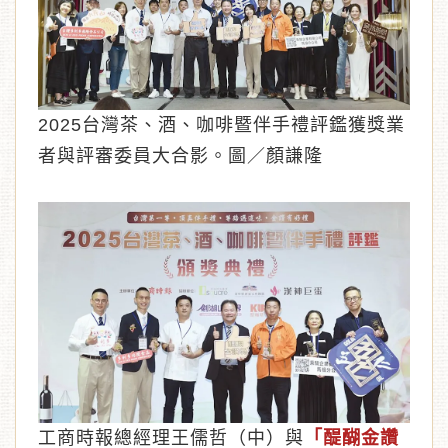
2025台灣茶、酒、咖啡暨伴手禮評鑑獲獎業
︾
者與評審委員大合影。圖／顏謙隆
工商時報總經理王儒哲（中）與
「醍醐金讚