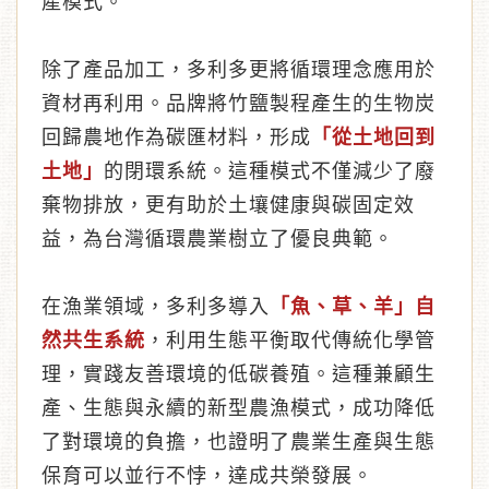
產模式。
除了產品加工，多利多更將循環理念應用於
資材再利用。品牌將竹鹽製程產生的生物炭
回歸農地作為碳匯材料，形成
「從土地回到
土地」
的閉環系統。這種模式不僅減少了廢
棄物排放，更有助於土壤健康與碳固定效
益，為台灣循環農業樹立了優良典範。
在漁業領域，多利多導入
「魚、草、羊」自
然共生系統
，利用生態平衡取代傳統化學管
理，實踐友善環境的低碳養殖。這種兼顧生
產、生態與永續的新型農漁模式，成功降低
了對環境的負擔，也證明了農業生產與生態
保育可以並行不悖，達成共榮發展。