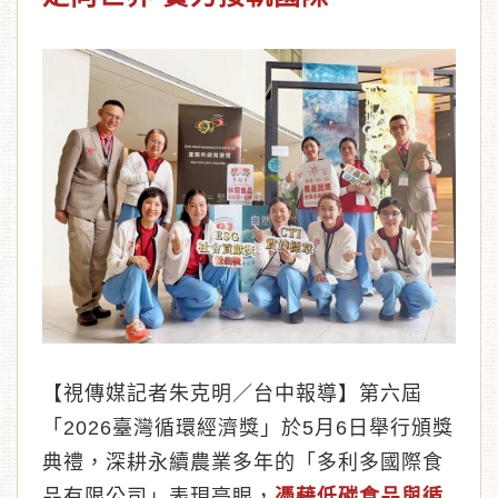
︾
【視傳媒記者朱克明／台中報導】第六屆
「2026臺灣循環經濟獎」於5月6日舉行頒獎
典禮，深耕永續農業多年的「多利多國際食
品有限公司」表現亮眼，
憑藉低碳食品與循