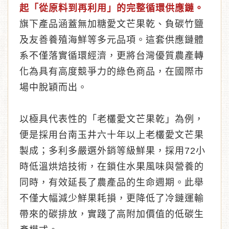
起「從原料到再利用」的完整循環供應鏈。
旗下產品涵蓋無加糖愛文芒果乾、負碳竹鹽
及友善養殖海鮮等多元品項。這套供應鏈體
系不僅落實循環經濟，更將台灣優質農產轉
化為具有高度競爭力的綠色商品，在國際市
場中脫穎而出。
以極具代表性的「老欉愛文芒果乾」為例，
便是採用台南玉井六十年以上老欉愛文芒果
製成；多利多嚴選外銷等級鮮果，採用72小
時低溫烘焙技術，在鎖住水果風味與營養的
同時，有效延長了農產品的生命週期。此舉
不僅大幅減少鮮果耗損，更降低了冷鏈運輸
帶來的碳排放，實踐了高附加價值的低碳生