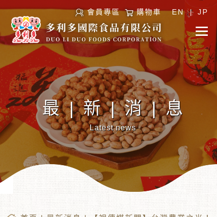
會員專區
購物車
EN
|
JP
最|新|消|息
Latest news
︾