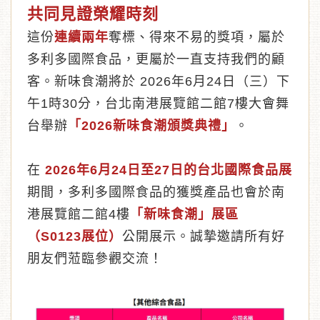
共同見證榮耀時刻
這份
連續兩年
奪標、得來不易的獎項，屬於
多利多國際食品，更屬於一直支持我們的顧
客。新味食潮將於 2026年6月24日（三）下
午1時30分，台北南港展覽館二館7樓大會舞
台舉辦
「2026新味食潮頒獎典禮」
。
在
2026年6月24日至27日的台北國際食品展
期間，多利多國際食品的獲獎產品也會於南
港展覽館二館4樓
「新味食潮」展區
（S0123展位）
公開展示。誠摯邀請所有好
朋友們蒞臨參觀交流！