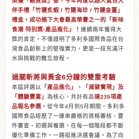
榮獲「銀質獎」後，今年再度以超人氣百大
伴手禮「竹鹽炙蝦 / 竹鹽海珍 / 竹鹽金薑」
禮盒，成功摘下大會最高榮譽之一的「新味
食潮 特別獎-產品進化」！
連續兩年獲得大
獎的肯定，不僅證明了多利多國際食品在台
灣食品創新上的堅強實力，更是一段充滿汗
水與挑戰的難忘旅程。
過關斬將與黃金6分鐘的雙重考驗
本屆評選以
「產品進化」、「減碳實現」及
「體驗豐富」
為核心，共計有高
達235項產
品報名參選
。從今年4月到5月期間，多利多
國際食品經歷了一連串嚴格的資格審核、要
件審查、初選與複選，在每一個階段都不斷
優化準備工作。一路挺進決選會議。為了向