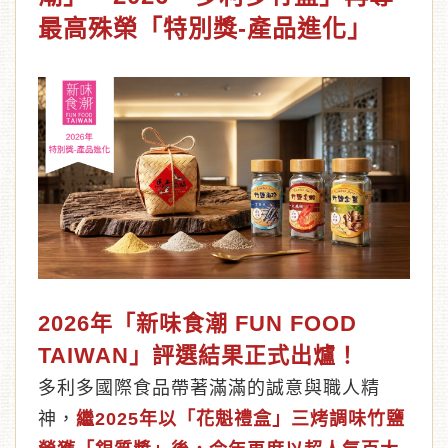
最高殊榮「特別獎-產品進化」
︾
2026年「新味食潮 FUN FOOD
TAIWAN」評選結果正式出爐！
多利多國際食品帶著滿滿的誠意與職人精
神，
繼2025年以「花魁禮盒」三烤調味竹鹽