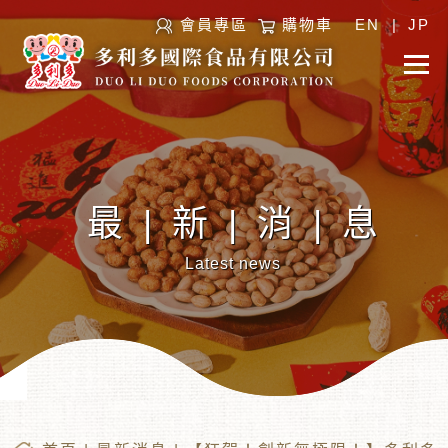
會員專區
購物車
EN
|
JP
最|新|消|息
Latest news
︾