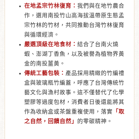
在地孟宗竹林復育：
我們與在地竹農合
作，選用南投竹山高海拔溫帶原生態孟
宗竹林的竹材，共同推動台灣竹林復育
與循環經濟。
嚴選頂級在地食材：
結合了台南火燒
蝦、澎湖丁香魚，以及被譽為植物界黃
金的南投薑黃。
傳統工藝包裝：
產品採用精緻的竹編禮
盒與玻璃瓶竹編蓋，呼應了台灣傳統竹
藝文化與漁村故事。這不僅替代了化學
塑膠等過度包材，消費者日後還能將其
作為收納盒或茶盤重複使用，落實
「取
之自然，回饋自然」
的零碳精神。