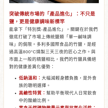
突破傳統市場的「產品進化」：不只是
鹽，更是健康調味新標竿
能拿下「特別獎-產品進化」，關鍵在於我們
徹底打破了市場上傳統鹽類「單一鹹味調
味」的侷限。多利多國際食品的竹鹽，是經
過高溫800°C燒製三天三夜的匠心之作。與
市面上一般的精鹽相比，我們的竹鹽具備絕
對的健康差異化優勢：
低鈉溫和：
大幅減輕身體負擔，是外食
族的聰明選擇。
高鹼性特質：
幫助平衡現代人日常飲食
中的酸鹼比例。