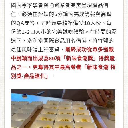
國內專家學者與通路業者完美呈現產品價
值，必須在短短的6分鐘內完成簡報與高壓
的QA問答，同時還要精準備妥18人份、每
份約1-2口大小的完美試吃體驗。在時間的壓
迫下，多利多國際食品用心備製，將竹鹽的
最佳風味端上評審桌，
最終成功從眾多強敵
中脫穎而出成為89項「新味食潮獎」得獎產
品之一，更奪得其中最高榮譽
「新味食潮 特
別獎-產品進化」
。