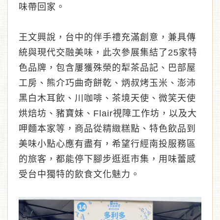
味帶回家。
王文興說，台中的伴手禮充滿創意，兼具傳
統與現代交融美味，此次參展集結了25家特
色品牌，包含屢獲殊榮的犁茶品記、巴部屋
工房、熊介巧曲奇餅乾、炳叔烤玉米、澎沛
黑白木耳飲、川咖啡、茶境天使、微笑天使
烘焙坊、豬寶妹、Flair視障工作坊，以及大
呷麵本家等，商品從精緻糕點、特色飲品到
美味小點心應有盡有，希望行經南投服務區
的旅客，都能停下腳步逛逛市集，用味蕾感
受台中獨特的飲食文化魅力。