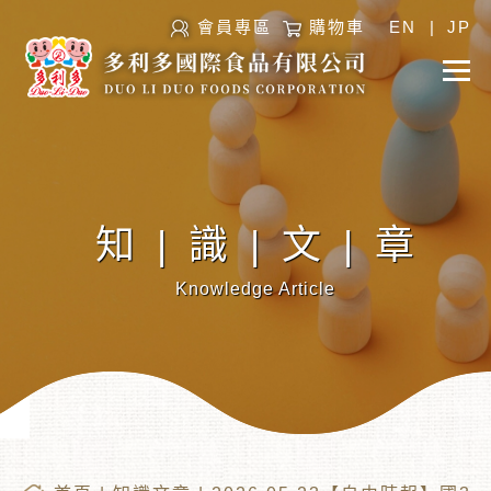
會員專區
購物車
EN
|
JP
知|識|文|章
Knowledge Article
︾