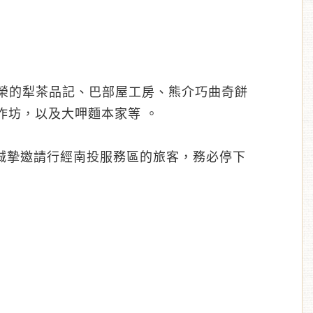
殊榮的犁茶品記、巴部屋工房、熊介巧曲奇餅
作坊，以及大呷麵本家等 。
誠摯邀請行經南投服務區的旅客，務必停下