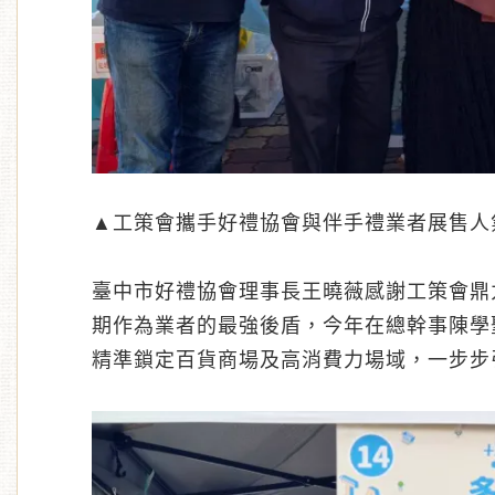
▲工策會攜手好禮協會與伴手禮業者展售人
臺中市好禮協會理事長王曉薇感謝工策會鼎
期作為業者的最強後盾，今年在總幹事陳學
精準鎖定百貨商場及高消費力場域，一步步