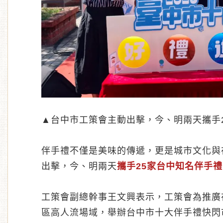
▲台中市工策會主動出擊，今、明兩天攜手
伴手禮不僅是美味的傳遞，更是城市文化與
出擊，今、明兩天
攜手25家台中知名伴手
工策會副總幹事王文興表示，工策會為推廣
區高人流場域，舉辦台中市十大伴手禮快閃