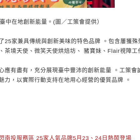
現臺中在地創新能量。(圖／工策會提供）
了25家兼具傳統與創新美味的特色品牌 。包含屢獲
茶境天使、微笑天使烘焙坊、 豬寶妹、Flair視障工
心應有盡有，充分展現臺中豐沛的創新能量 。工策會
魅力，以實際行動支持在地用心經營的優質品牌 。
南投服務區 25家人氣品牌5月23、24日熱鬧登場