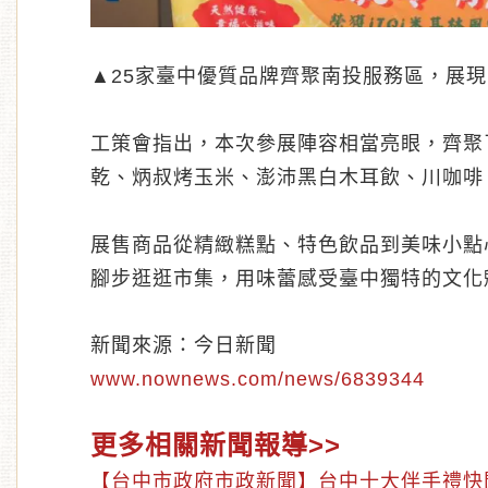
▲25家臺中優質品牌齊聚南投服務區，展
工策會指出，本次參展陣容相當亮眼，齊聚
乾、炳叔烤玉米、澎沛黑白木耳飲、川咖啡、
展售商品從精緻糕點、特色飲品到美味小點
腳步逛逛市集，用味蕾感受臺中獨特的文化
新聞來源：今日新聞
www.nownews.com/news/6839344
更多相關新聞報導>>
【台中市政府市政新聞】台中十大伴手禮快閃