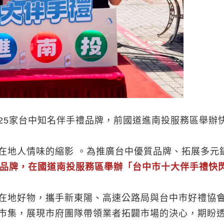
25家台中知名伴手禮品牌，前國道進南投服務區舉辦
在地人情味的縮影 。為推廣台中優質品牌、拓展多元
禮品牌，在國道南投服務區舉辦「台中市十大伴手禮快
在地好物，攜手新東陽、高速公路局與台中市好禮協
市集，展現市府團隊帶領業者拓闢市場的決心，期盼