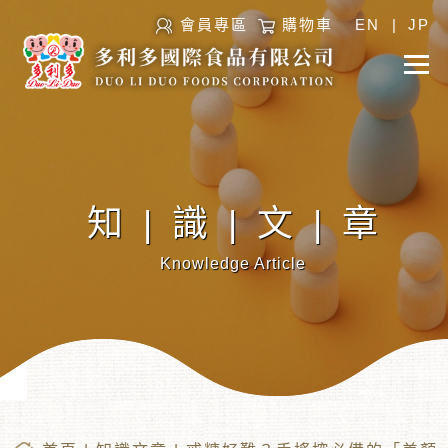
會員專區
購物車
EN
|
JP
知|識|文|章
Knowledge Article
︾