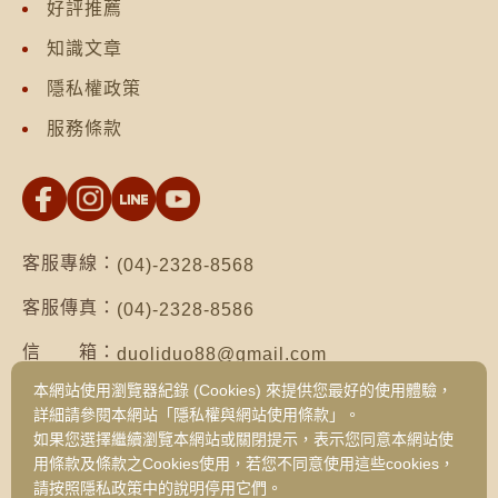
好評推薦
知識文章
隱私權政策
服務條款
客服專線：
(04)-2328-8568
客服傳真：
(04)-2328-8586
信 箱：
duoliduo88@gmail.com
本網站使用瀏覽器紀錄 (Cookies) 來提供您最好的使用體驗，
地 址：
台南市仁德區保安路二段552號（台南總公
詳細請參閱本網站「隱私權與網站使用條款」。
司）
如果您選擇繼續瀏覽本網站或關閉提示，表示您同意本網站使
台中市西區健行路1049號3樓之19（台中
用條款及條款之Cookies使用，若您不同意使用這些cookies，
旗艦門市）
請按照隱私政策中的說明停用它們。