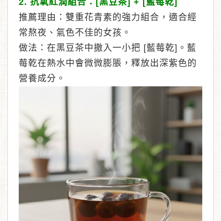
2. 抗氧紅潤組合：[黑豆茶] + [藍莓乾]
推薦理由：雙重花青素的強力組合，適合經
常熬夜、氣色不佳的女孩。
做法：在黑豆茶中撒入一小把 [藍莓乾]。藍
莓乾在熱水中會微微膨脹，釋放出深紫色的
營養成分。