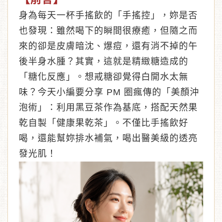
身為每天一杯手搖飲的「手搖控」，妳是否
也發現：雖然喝下的瞬間很療癒，但隨之而
來的卻是皮膚暗沈、爆痘，還有消不掉的午
後半身水腫？其實，這就是精緻糖造成的
︾
「糖化反應」。想戒糖卻覺得白開水太無
味？今天小編要分享 PM 圈瘋傳的「美顏沖
泡術」：利用黑豆茶作為基底，搭配天然果
乾自製「健康果乾茶」。不僅比手搖飲好
喝，還能幫妳排水補氣，喝出醫美級的透亮
發光肌！