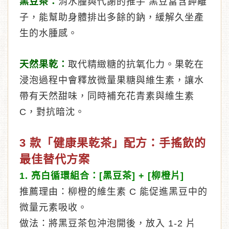
黑豆茶：
消水腫與代謝的推手 黑豆富含鉀離
子，能幫助身體排出多餘的鈉，緩解久坐產
生的水腫感。
天然果乾：
取代精緻糖的抗氧化力。果乾在
浸泡過程中會釋放微量果糖與維生素，讓水
帶有天然甜味，同時補充花青素與維生素
C，對抗暗沈。
3 款「健康果乾茶」配方：手搖飲的
最佳替代方案
1. 亮白循環組合：[黑豆茶] + [柳橙片]
推薦理由：柳橙的維生素 C 能促進黑豆中的
微量元素吸收。
做法：將黑豆茶包沖泡開後，放入 1-2 片