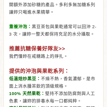
開額外添加砂糖的產品。多利多無加糖系列
讓妳只喝進水果精華。
重複沖泡：
黑豆茶包與果乾通常可以回沖 2-
3 次，讓妳一整天都保持充足的水分攝取。
推薦抗糖保養好隊友>>
我們懂妳在戒糖路上的掙扎。
提供的沖泡與果乾系列：
低溫焙炒黑豆：
不燥不熱，香氣濃郁，是市
面上消水腫茶飲的頂級規格。
100% 天然果乾：
堅持不添加防腐劑與人工
色素，讓妳的排毒水每一口都純粹。