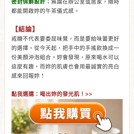
密封保鮮設計：
無論在辦公室或居家，隨時
都能開啟妳的午茶儀式感。
【結論】
戒糖不代表要委屈味覺，而是要給味蕾更好
的選擇。從今天起，把手中的手搖飲換成一
份美顏沖泡組合。妳會發現，原來喝水可以
這麼有趣，而妳的肌膚也會用最誠實的亮白
感來回報妳！
點我選購：喝出妳的發光肌！>>