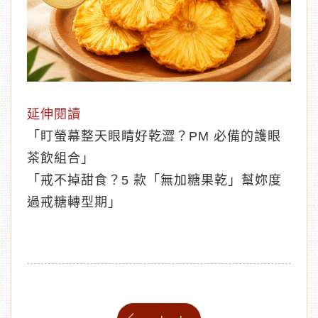
延伸閱讀
「
盯螢幕整天眼睛好乾澀？PM 必備的護眼
茶飲組合
」
「
戒不掉甜食？5 款「無加糖果乾」幫妳度
過戒糖轉型期
」