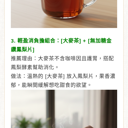
3. 輕盈消負擔組合：[大麥茶] + [無加糖金
鑽鳳梨片]
推薦理由：大麥茶不含咖啡因且護胃，搭配
鳳梨酵素幫助消化。
做法：溫熱的 [大麥茶] 放入鳳梨片，果香濃
郁，能瞬間緩解想吃甜食的欲望。