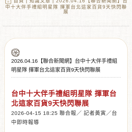
首頁
|
知識文章
| 2026.04.16【聯合新聞網】台
中十大伴手禮組明星隊 揮軍台北這家百貨9天快閃聯
展
2026.04.16【聯合新聞網】台中十大伴手禮組
明星隊 揮軍台北這家百貨9天快閃聯展
︾
台中十大伴手禮組明星隊 揮軍台
北這家百貨9天快閃聯展
2026-04-15 18:25 聯合報／ 記者黃寅／台
中即時報導