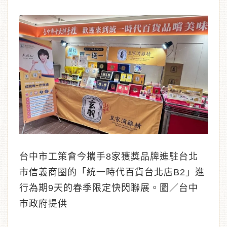
台中市工策會今攜手8家獲獎品牌進駐台北
市信義商圈的「統一時代百貨台北店B2」進
行為期9天的春季限定快閃聯展。圖／台中
市政府提供