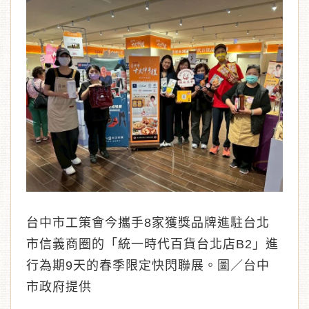
台中市工策會今攜手8家獲獎品牌進駐台北
市信義商圈的「統一時代百貨台北店B2」進
行為期9天的春季限定快閃聯展。圖／台中
市政府提供