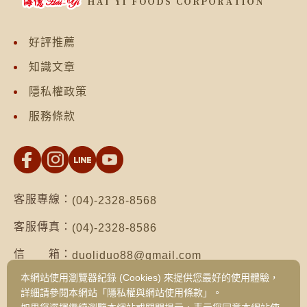
好評推薦
知識文章
隱私權政策
服務條款
客服專線：
(04)-2328-8568
客服傳真：
(04)-2328-8586
信 箱：
duoliduo88@gmail.com
本網站使用瀏覽器紀錄 (Cookies) 來提供您最好的使用體驗，
地 址：
台南市仁德區保安路二段552號（台南總公
詳細請參閱本網站「隱私權與網站使用條款」。
司）