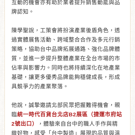
互動的機會亦有助於業者提升銷售動能與品
牌認知。
陳學聖說，工策會將扮演產業後盾角色，透
過實體展售活動、跨域整合合作及多元行銷
策略，協助台中品牌拓展通路、強化品牌體
質，並進一步提升整體產業在全台市場的市
佔率與影響力。同時也將持續深化在地產業
基礎，讓更多優秀品牌能夠穩健成長，形成
具競爭力的產業聚落。
他說，誠摯邀請北部民眾把握難得機會，親
臨
統一時代百貨台北店B2展區（捷運市府站
2號出口）
，體驗來自台中的職人手作與精
緻好物，感受「台中製造」展現的品質與溫