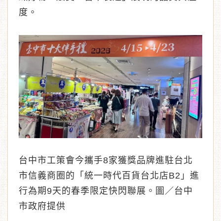
度。
台中市工策會今攜手8家獲獎品牌進駐台北
市信義商圈的「統一時代百貨台北店B2」進
行為期9天的春季限定快閃聯展。圖／台中
市政府提供