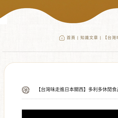
首頁
|
知識文章
| 【台
【台灣味走進日本關西】多利多休閒食