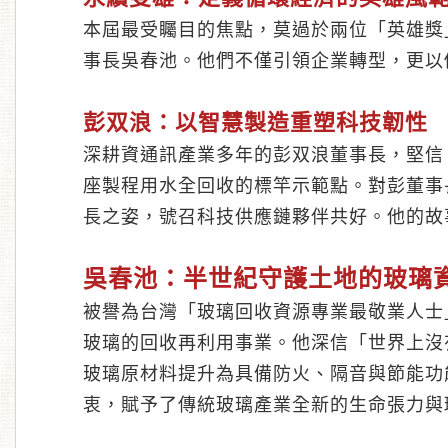
本屆最受矚目的焦點，莫過於兩位「英雄獎
事長吳春池。他們不僅引領企業轉型，更以
彭双浪：以智慧製造重塑科技韌性
深耕資通訊產業多年的彭双浪董事長，堅信
座製程用水全回收的標竿示範點。對彭董事
長之姿，號召科技供應鏈夥伴共好。他的故
吳春池：半世紀守護土地的玻璃
被譽為台灣「玻璃回收資源專業最敬業人士
玻璃的回收再利用事業。他深信「世界上沒
玻璃原材料提升為具備防火、隔音與節能功
衷，賦予了傳統玻璃產業全新的生命張力與