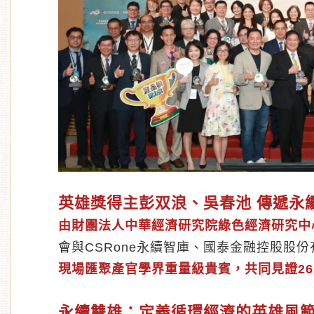
英雄獎得主彭双浪、吳春池 傳遞永
由財團法人中華經濟研究院綠色經濟研究中
會與CSRone永續智庫、國泰金融控股股
現場匯聚產官學界重量級貴賓，共同見證2
永續雙雄：定義循環經濟的英雄風