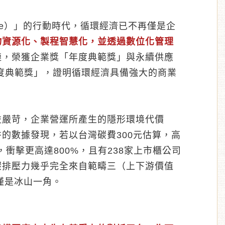
ive）」的行動時代，循環經濟已不再僅是企
物資源化、製程智慧化，並透過數位化管理
鏈，榮獲企業獎「年度典範獎」與永續供應
度典範獎」，證明循環經濟具備強大的商業
益嚴苛，企業營運所產生的隱形環境代價
的數據發現，若以台灣碳費300元估算，高
，衝擊更高達800%，且有238家上市櫃公司
碳排壓力幾乎完全來自範疇三（上下游價值
僅是冰山一角。