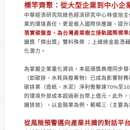
標竿齊聚：從大型企業到中小企
中華經濟研究院綠色經濟研究中心林俊旭主任表
業的環境責任，更是進入國際供應鏈、提升
落實碳盤查，為台灣產業樹立接軌國際標準
鏈獎「傑出獎」雙料殊榮 ；上緯綠金能憑
化潛力。
為掌握企業量化資訊，本屆頒獎典禮同步發
（如碳排、水耗與廢棄物）已成為影響財務
碳排業（造紙、水泥）淨利衝擊達70%至10
的環境外部成本超過新台幣上億元。此外，
鏈排放），以金融業為例，範疇三（主要為投
從風險預警邁向產業共識的對話平