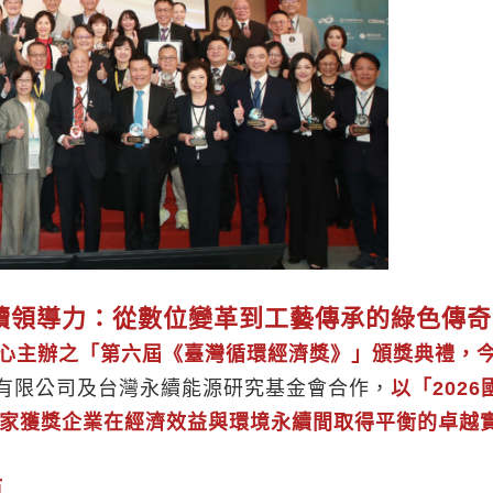
續領導力：從數位變革到工藝傳承的綠色傳奇
心主辦之「第六屆《臺灣循環經濟獎》」頒獎典禮，今
份有限公司及台灣永續能源研究基金會合作，
以「202
6家獲獎企業在經濟效益與環境永續間取得平衡的卓越
範