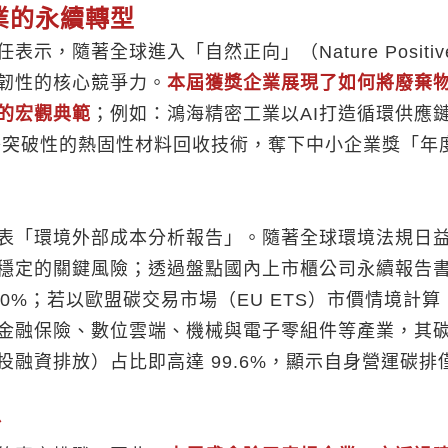
業的永續轉型
示，隨著全球進入「自然正向」（Nature Posit
韌性的核心競爭力。
本屆獲獎企業展現了如何將廢棄
的宏觀典範
；例如：鴻海精密工業以AI打造循環供應
藉突破性的熱固性材料回收技術，奪下中小企業獎「年
表「環境外部成本分析報告」。隨著全球環境法規日
穩定的關鍵風險；透過盤點國內上市櫃公司永續報告書
0%；若以歐盟碳交易市場（EU ETS）市價情境計算
金融保險、數位雲端、機械與電子零組件等產業，其
融資排放）占比即高達 99.6%，顯示自身營運碳排
台