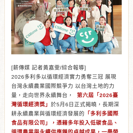
︾
[薪傳媒 記者黃嘉雯/綜合報導]
2026多利多以循環經濟實力勇奪三冠 展現
台灣永續農業國際競爭力 以台灣土地的力
量，走向世界永續舞台，
第六屆「2026臺
灣循環經濟獎」
於5月6日正式揭曉，長期深
耕永續農業與循環經濟發展的
「多利多國際
食品有限公司」，憑藉多年投入低碳食品、
循環農業與永續供應鏈的卓越成果，一舉榮