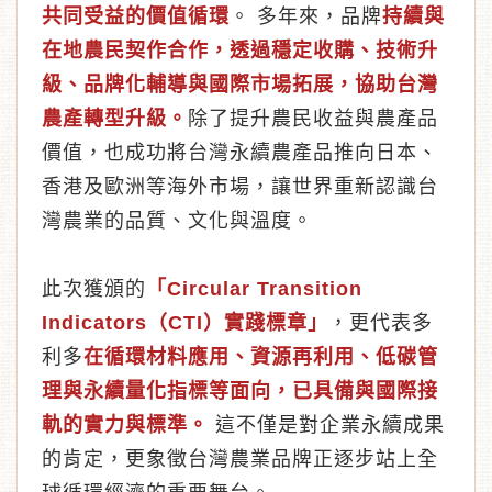
共同受益的價值循環
。 多年來，品牌
持續與
在地農民契作合作，透過穩定收購、技術升
級、品牌化輔導與國際市場拓展，協助台灣
農產轉型升級。
除了提升農民收益與農產品
價值，也成功將台灣永續農產品推向日本、
香港及歐洲等海外市場，讓世界重新認識台
灣農業的品質、文化與溫度。
此次獲頒的
「Circular Transition
Indicators（CTI）實踐標章」
，更代表多
利多
在循環材料應用、資源再利用、低碳管
理與永續量化指標等面向，已具備與國際接
軌的實力與標準。
這不僅是對企業永續成果
的肯定，更象徵台灣農業品牌正逐步站上全