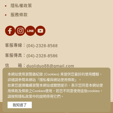
隱私權政策
服務條款
客服專線：
(04)-2328-8568
客服傳真：
(04)-2328-8586
信 箱：
duoliduo88@gmail.com
本網站使用瀏覽器紀錄 (Cookies) 來提供您最好的使用體驗，
地 址：
台南市仁德區保安路二段552號（台南總公
詳細請參閱本網站「隱私權與網站使用條款」。
司）
如果您選擇繼續瀏覽本網站或關閉提示，表示您同意本網站使
台中市西區健行路1049號3樓之19（台中
用條款及條款之Cookies使用，若您不同意使用這些cookies，
旗艦門市）
請按照隱私政策中的說明停用它們。
我知道了
Copyright © 2026 DUO LI DUO FOODS CORPORATION
All Rights Reserved. Designed By
Devisetop網頁設計