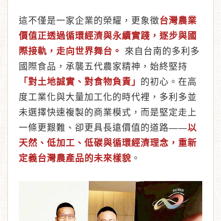
這不僅是一家企業的榮耀，更象徵
台灣農業
價值正透過循環經濟與永續實踐，逐步與國
際接軌，走向世界舞台。
來自台南的多利多
國際食品，承襲五代農家精神，始終堅持
「對土地誠實、對食物負責」
的初心。在高
度工業化與大量加工化的時代裡，多利多並
未選擇快速複製的商業模式，而是堅定走上
一條更艱難、卻更具長遠價值的道路——
以
天然、低加工、低碳與循環經濟理念，重新
定義台灣農產品的未來樣貌
。