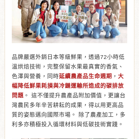
品牌嚴選外銷日本等級鮮果，透過72小時低
溫烘焙技術，完整保留水果最真實的香氣、
色澤與營養，同時
延續農產品生命週期
，
大
幅降低鮮果耗損與冷鏈運輸所造成的碳排放
問題
。 這不僅提升農產品附加價值，更讓台
灣農民多年辛苦耕耘的成果，得以用更高品
質的姿態邁向國際市場。 除了農產加工，多
利多亦積極投入循環材料與低碳技術實踐。