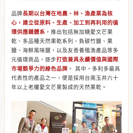
品牌
長期以台灣在地農、林、漁產業為核
心，建立從原料、生產、加工到再利用的循
環供應鏈體系
，推出包括無加糖愛文芒果
乾、多品種天然果乾系列、負碳竹鹽、果
鹽、海鮮風味鹽，以及友善養殖漁產品等多
元循環商品，逐步
打造兼具永續價值與國際
市場競爭力的綠色品牌
。 其中，多利多最具
代表性的產品之一，便是採用台南玉井六十
年以上老欉愛文芒果製成的天然果乾。