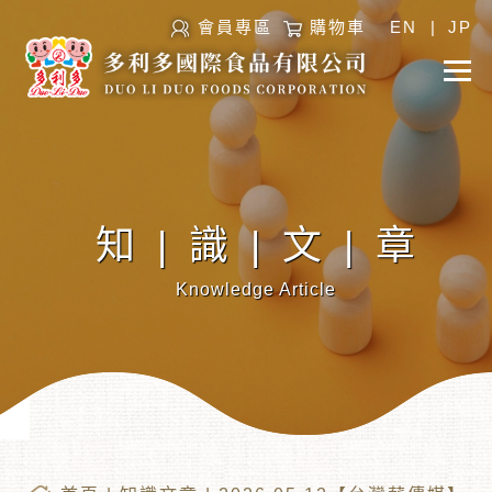
會員專區
購物車
EN
|
JP
知|識|文|章
Knowledge Article
︾